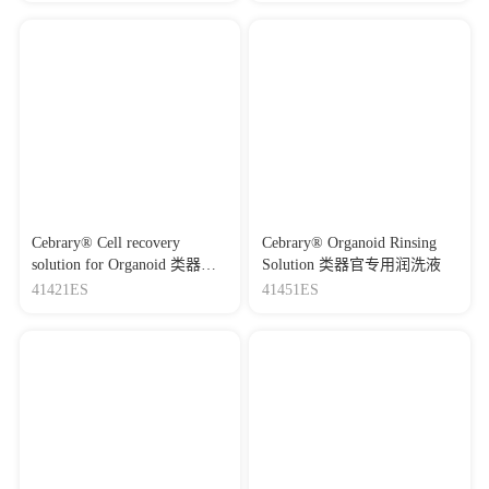
Cebrary® Cell recovery
Cebrary® Organoid Rinsing
solution for Organoid 类器官
Solution 类器官专用润洗液
回收液
41421ES
41451ES