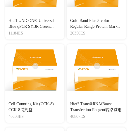
Hieff UNICON® Universal
Gold Band Plus 3-color
Blue qPCR SYBR Green
Regular Range Protein Marker
Master Mix
(8-180 kDa) 三色预染蛋白质
11184ES
20350ES
分子量标准（8-180 kDa）
Cell Counting Kit (CCK-8)
Hieff Trans®RNAiBoost
CCK-8试剂盒
Transfection Reagent转染试剂
40203ES
40807ES