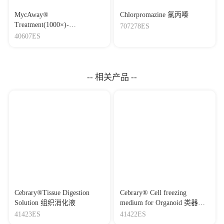
MycAway®
Chlorpromazine 氯丙嗪
Treatment(1000×)-
707278ES
Mycoplasma Elimination
40607ES
Reagent 支原体去除试剂
（1000×）
-- 相关产品 --
Cebrary®Tissue Digestion
Cebrary® Cell freezing
Solution 组织消化液
medium for Organoid 类器官
冻存液
41423ES
41422ES