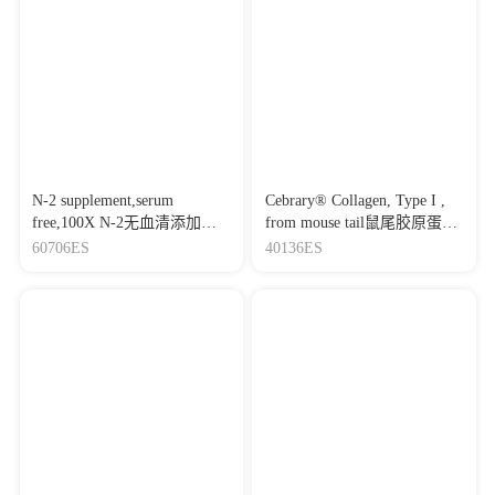
N-2 supplement,serum
Cebrary® Collagen, Type I ,
free,100X N-2无血清添加
from mouse tail鼠尾胶原蛋白I
剂,100X
型
60706ES
40136ES