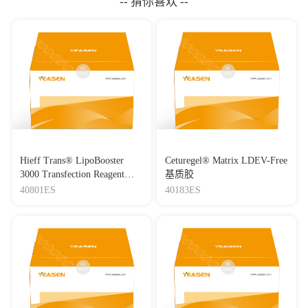
-- 猜你喜欢 --
Hieff Trans® LipoBooster
Ceturegel® Matrix LDEV-Free
3000 Transfection Reagent
基质胶
Lipo3000转染试剂
40801ES
40183ES