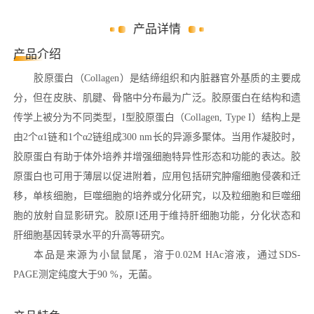
产品详情
产品介绍
胶原蛋白（Collagen）是结缔组织和内脏器官外基质的主要成
分，但在皮肤、肌腱、骨骼中分布最为广泛。胶原蛋白在结构和遗
传学上被分为不同类型，I型胶原蛋白（Collagen, Type I）结构上是
由2个α1链和1个α2链组成300 nm长的异源多聚体。当用作凝胶时，
胶原蛋白有助于体外培养并增强细胞特异性形态和功能的表达。胶
原蛋白也可用于薄层以促进附着，应用包括研究肿瘤细胞侵袭和迁
移，单核细胞，巨噬细胞的培养或分化研究，以及粒细胞和巨噬细
胞的放射自显影研究。胶原I还用于维持肝细胞功能，分化状态和
肝细胞基因转录水平的升高等研究。
本品是来源为小鼠鼠尾，溶于0.02M HAc溶液，通过SDS-
PAGE测定纯度大于90 %，无菌。