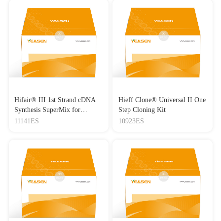
Hifair® III 1st Strand cDNA
Hieff Clone® Universal II One
Synthesis SuperMix for
Step Cloning Kit
qPCR(gDNA digester plus)
11141ES
10923ES