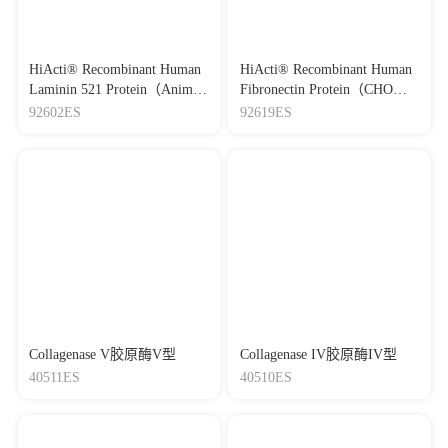
HiActi® Recombinant Human
HiActi® Recombinant Human
Laminin 521 Protein（Animal-
Fibronectin Protein（CHO）
Free）重组人层粘连蛋
YSNectin重组人纤维连接蛋
92602ES
92619ES
白-521（无动物源）
白
Collagenase V胶原酶V型
Collagenase IV胶原酶IV型
40511ES
40510ES