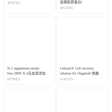
鼠尾胶原蛋白I
40507ES
40125ES
N-2 supplement,serum
Cebrary® Cell recovery
free,100X N-2无血清添加
solution for Organoid 类器官
剂,100X
回收液
60706ES
41421ES