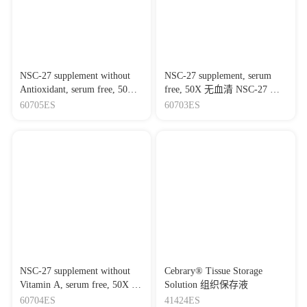
NSC-27 supplement without
NSC-27 supplement, serum
Antioxidant, serum free, 50X
free, 50X 无血清 NSC-27 添
无血清 NSC-27 添加剂,无抗
加剂，等同于B-27
60705ES
60703ES
氧化剂,等同于B-27
NSC-27 supplement without
Cebrary® Tissue Storage
Vitamin A, serum free, 50X 无
Solution 组织保存液
血清 NSC-27 添加剂,去除维
60704ES
41424ES