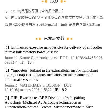
FAQ
Q：2 mL的鼠尾胶原蛋白含有多少蛋白？
A：该鼠尾胶原蛋白I型不同批次蛋白浓度存在差异，以当前批次
C2404020为例蛋白浓度为4.67mg/ml，2ml产品蛋白含量为9.34mg。
已发表文献
[1]
Engineered exosome nanovesicles for delivery of antibodies
to treat inflammatory bowel disease
Journal：Nature Communications
|
DOI：10.1038/s41467-026-
69382-4
|
IF：15.7
[2]
“Imposters” lurking in the extracellular matrix-mimicking
hydrogel trap inflammatory mediators for the treatment of
inflammatory wounds
Journal：MATERIALS & DESIGN
|
DOI：
10.1016/j.matdes.2026.115822
|
IF：8.2
[3]
RIP1 Exacerbates BBB Disruption by Impairing
Autophagy-Mediated A2 Astrocyte Polarization in
Hypertension-Induced Cerebral Microhemorrhage in Mice