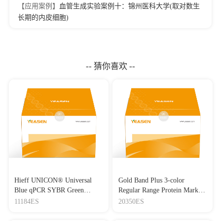
【应用案例】
血管生成实验案例十：锦州医科大学(取对数生
长期的内皮细胞)
-- 猜你喜欢 --
Hieff UNICON® Universal
Gold Band Plus 3-color
Blue qPCR SYBR Green
Regular Range Protein Marker
Master Mix
(8-180 kDa) 三色预染蛋白质
11184ES
20350ES
分子量标准（8-180 kDa）