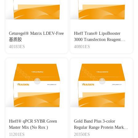
Ceturegel® Matrix LDEV-Free
Hieff Trans® LipoBooster
基质胶
3000 Transfection Reagent
Lipo3000转染试剂
40183ES
40801ES
Hieff® qPCR SYBR Green
Gold Band Plus 3-color
Master Mix (No Rox )
Regular Range Protein Marker
(8-180 kDa) 三色预染蛋白质
11201ES
20350ES