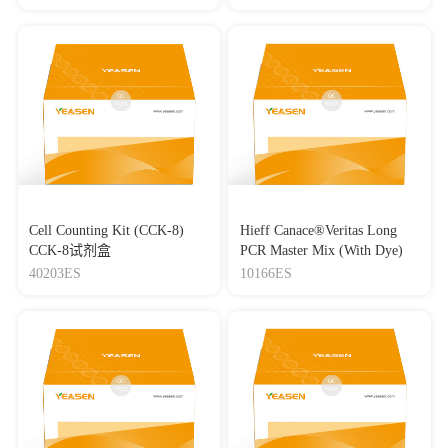
分子量标准（8-180 kDa）
Cell Counting Kit (CCK-8)
Hieff Canace®Veritas Long
CCK-8试剂盒
PCR Master Mix (With Dye)
40203ES
10166ES