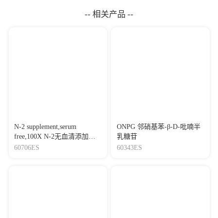
-- 相关产品 --
N-2 supplement,serum
ONPG 邻硝基苯-β-D-吡喃半
free,100X N-2无血清添加
乳糖苷
剂,100X
60706ES
60343ES