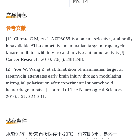
降。[2]
产品特色
参考文献
[1]. Chresta C M, et al. AZD8055 is a potent, selective, and orally
bioavailable ATP-competitive mammalian target of rapamycin
kinase inhibitor with in vitro and in vivo antitumor activity[J].
Cancer Research, 2010, 70(1): 288-298.
[2]. You W, Wang Z, et al. Inhibition of mammalian target of
rapamycin attenuates early brain injury through modulating
microglial polarization after experimental subarachnoid
hemorrhage in rats[J]. Journal of The Neurological Sciences,
2016, 367: 224-231.
储存条件
冰袋运输。粉末直接保存于
-20℃，有效期3年。易溶于