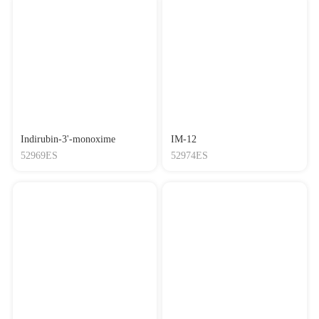
Indirubin-3'-monoxime
IM-12
52969ES
52974ES