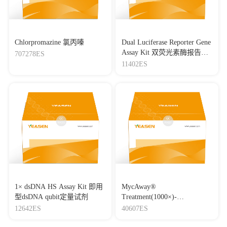
Chlorpromazine 氯丙嗪
Dual Luciferase Reporter Gene
Assay Kit 双荧光素酶报告基
707278ES
因检测试剂盒
11402ES
1× dsDNA HS Assay Kit 即用
MycAway®
型dsDNA qubit定量试剂
Treatment(1000×)-
Mycoplasma Elimination
12642ES
40607ES
Reagent 支原体去除试剂