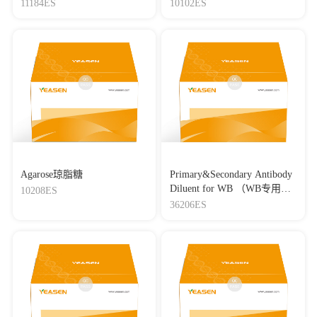
Master Mix
11184ES
10102ES
Agarose琼脂糖
Primary&Secondary Antibody
Diluent for WB （WB专用一
10208ES
抗二抗稀释液）
36206ES