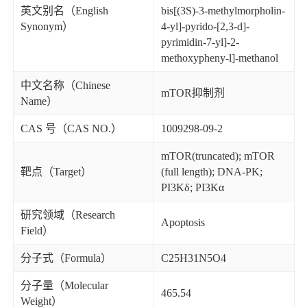
英文别名（English
bis[(3S)-3-methylmorpholin-
Synonym）
4-yl]-pyrido-[2,3-d]-
pyrimidin-7-yl]-2-
methoxypheny-l]-methanol
中文名称（Chinese
mTOR抑制剂
Name）
CAS 号（CAS NO.）
1009298-09-2
mTOR(truncated); mTOR
靶点（Target）
(full length); DNA-PK;
PI3Kδ; PI3Kα
研究领域（Research
Apoptosis
Field）
分子式（Formula）
C25H31N5O4
分子量（Molecular
465.54
Weight）