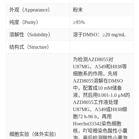
外观（Appearance）
粉末
纯度（Purity）
≥95%
溶解性（Solubility）
溶于DMSO：≥20 mg/mL
结构式（Structure）
为检测AZD8055对
U87MG、A549和H838等
细胞系的作用，先将
AZD8055溶解在DMSO
中，配置成10 mM储备
液，然后用0.001-1.0 μM的
AZD8055工作液处理
U87MG、A549或H838细
胞72 h-96 h，再用
Hoechst33342染色细胞
核，吖啶橙染色酸性小囊
细胞实验（体外实验）
泡。最后检测酸性小囊泡