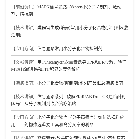
【前沿资讯】
MAPK信号通路--Yeasen小分子抑制剂、激动
剂、拮抗剂
【技术讲解】
类器官生成(培养)常用小分子化合物(抑制剂&激
活剂)
【应用方向】
信号通路常用小分子化合物抑制剂
【文献解读】
用Tunicamycin衣霉素诱导UPR和ER应激，验证
MVA代谢通路和FPP积累的案例解析
【选购指南】
小分子化合物(抑制剂)系列产品汇总选购指南
【技术讲解】
信号通路系列 | 破解PI3K/AKT/mTOR通路耐药
困局：从分子机制到联合治疗策略
【应用方向】
小分子化合物库（分子药筛库）如何选择和应
用——药物筛选重要工具和高分文章的利器
【技术讲解】
延缓衰老?改善阿尔茨海默病?抗氧化?高纯尿石