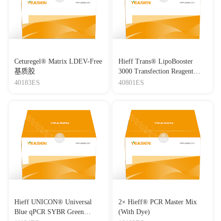
Ceturegel® Matrix LDEV-Free
Hieff Trans® LipoBooster
基质胶
3000 Transfection Reagent
Lipo3000转染试剂
40183ES
40801ES
Hieff UNICON® Universal
2× Hieff® PCR Master Mix
Blue qPCR SYBR Green
(With Dye)