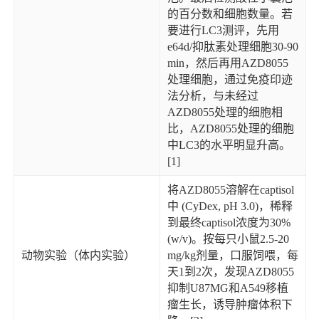
的百分数和细胞数量。若
要进行LC3测评，先用
e64d/抑肽素处理细胞30-90
min，然后再用AZD8055
处理细胞，通过免疫印迹
法分析，与未经过
AZD8055处理的细胞相
比，AZD8055处理的细胞
中LC3的水平明显升高。
[1]
将AZD8055溶解在captisol
中 (CyDex, pH 3.0)，稀释
到最终captisol浓度为30%
(w/v)。按每只小鼠2.5-20
动物实验（体内实验）
mg/kg剂量，口服饲喂，每
天1到2次，发现AZD8055
抑制U87MG和A549移植
瘤生长，诱导肿瘤体积下