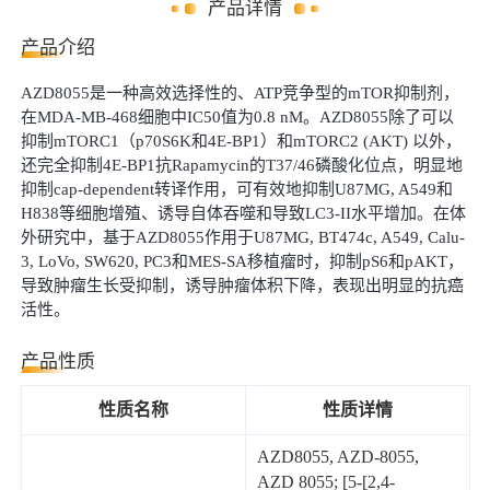
产品详情
产品介绍
AZD8055是一种高效选择性的、ATP竞争型的mTOR抑制剂，
在MDA-MB-468细胞中IC50值为0.8 nM。AZD8055除了可以
抑制mTORC1（p70S6K和4E-BP1）和mTORC2 (AKT) 以外，
还完全抑制4E-BP1抗Rapamycin的T37/46磷酸化位点，明显地
抑制cap-dependent转译作用，可有效地抑制U87MG, A549和
H838等细胞增殖、诱导自体吞噬和导致LC3-II水平增加。在体
外研究中，基于AZD8055作用于U87MG, BT474c, A549, Calu-
3, LoVo, SW620, PC3和MES-SA移植瘤时，抑制pS6和pAKT，
导致肿瘤生长受抑制，诱导肿瘤体积下降，表现出明显的抗癌
活性。
产品性质
性质名称
性质详情
AZD8055, AZD-8055,
AZD 8055; [5-[2,4-