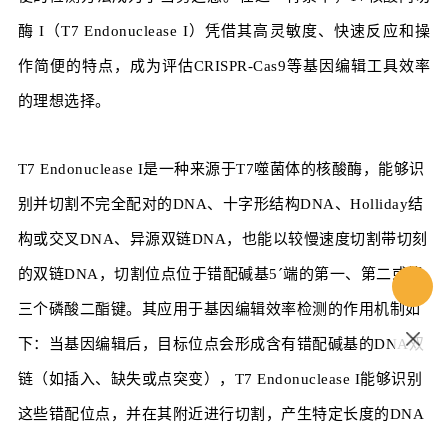
酶 I（T7 Endonuclease I）凭借其高灵敏度、快速反应和操
作简便的特点，成为评估CRISPR-Cas9等基因编辑工具效率
的理想选择。
T7 Endonuclease I是一种来源于T7噬菌体的核酸酶，能够识
别并切割不完全配对的DNA、十字形结构DNA、Holliday结
构或交叉DNA、异源双链DNA，也能以较慢速度切割带切刻
的双链DNA，切割位点位于错配碱基5´端的第一、第二或第
三个磷酸二酯键。其应用于基因编辑效率检测的作用机制如
下：当基因编辑后，目标位点会形成含有错配碱基的DNA双
链（如插入、缺失或点突变），T7 Endonuclease I能够识别
这些错配位点，并在其附近进行切割，产生特定长度的DNA