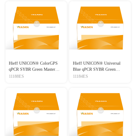
Hieff UNICON® ColorGPS
Hieff UNICON® Universal
qPCR SYBR Green Master
Blue qPCR SYBR Green
Mix (No Rox)
Master Mix
11188ES
11184ES