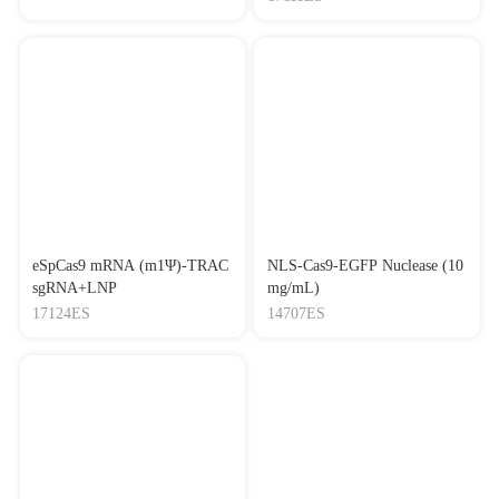
eSpCas9 mRNA (m1Ψ)-TRAC
NLS-Cas9-EGFP Nuclease (10
sgRNA+LNP
mg/mL)
17124ES
14707ES