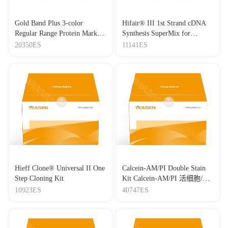
Gold Band Plus 3-color
Hifair® III 1st Strand cDNA
Regular Range Protein Marker
Synthesis SuperMix for
(8-180 kDa) 三色预染蛋白质
qPCR(gDNA digester plus)
20350ES
11141ES
分子量标准（8-180 kDa）
Hieff Clone® Universal II One
Calcein-AM/PI Double Stain
Step Cloning Kit
Kit Calcein-AM/PI 活细胞/死
细胞双染试剂盒
10923ES
40747ES