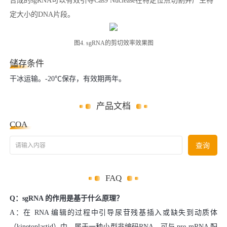
合成的sgRNA可以有效引导Cas9 Nuclease在特定位点切割并产生特
定大小的DNA片段。
图4. sgRNA的剪切效率效果图
储存条件
干冰运输。-20℃保存，有效期两年。
产品文档
COA
请输入内容
查询
FAQ
Q：sgRNA 的作用是基于什么原理？
A：在 RNA 编辑的过程中引导尿苷残基插入或缺失到动质体
（kinetoplastid）中，属于一种小型非编码RNA，可与 pre-mRNA 配