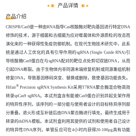
产品详情
产品介绍
CRISPR/Cas9是一种由RNA指导Cas核酸酶对靶向基因进行特定DNA
修饰的技术，源于细菌和古细菌为应对噬菌体和外源质粒的攻击而
演化来的一种获得性免疫防御机制。在现代生物技术研究中，此系
统是通过人工优化的具有引导作用的sgRNA (Single Guide RNA)引
导核酸酶Cas9蛋白在与sgRNA配对的靶位点处剪切双链DNA，从而
引起DNA断裂。由于生物体内非同源末端修复机制或同源重组机制
修复DNA，导致基因移码突变、替换或删除，致使基因功能丧失。
®
Hifair
Precision sgRNA Synthesis Kit采用T7RNA聚合酶混合物高效
转录spCas9 sgRNA。本试剂盒含有能被Cas9蛋白识别并起支架作用
的特异性序列，该序列的一部分能与使用者设计的目标特异序列部
分重叠。退火形成互补链后由DNA聚合酶进行填充。最终生成用于
转录的dsDNA模板。本试剂盒利用其提供的试剂和使用者自己设计
的特异性DNA序列，单管反应可在4小时内获得20-100μg具有功能