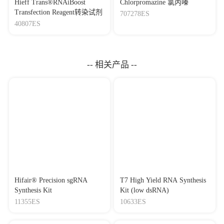
Hieff Trans®RNAiBoost
Chlorpromazine 氯丙嗪
Transfection Reagent转染试剂
707278ES
40807ES
-- 相关产品 --
Hifair® Precision sgRNA
T7 High Yield RNA Synthesis
Synthesis Kit
Kit (low dsRNA)
11355ES
10633ES