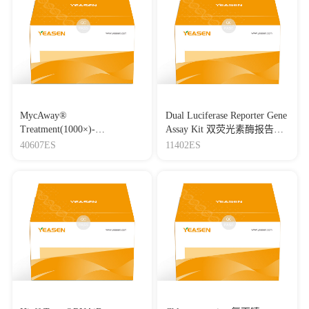
MycAway®
Dual Luciferase Reporter Gene
Treatment(1000×)-
Assay Kit 双荧光素酶报告基
Mycoplasma Elimination
因检测试剂盒
40607ES
11402ES
Reagent 支原体去除试剂
（1000×）