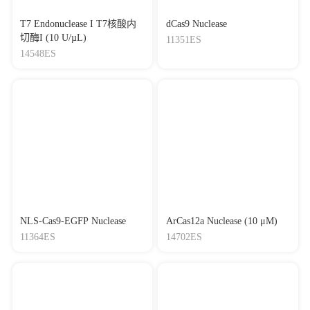
T7 Endonuclease I T7核酸内
dCas9 Nuclease
切酶I (10 U/µL)
11351ES
14548ES
NLS-Cas9-EGFP Nuclease
ArCas12a Nuclease (10 μM)
11364ES
14702ES