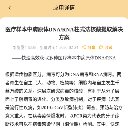
应用详情
医疗样本中病原体DNA/RNA柱式法核酸提取解决
方案
浏览量：9328
创建时间：2020-02-24
分享
收藏
——快速高效获取多种医疗样本中病原体
DNA/RNA
根据遗传物质区分，病毒可分为
DNA
病毒和
RNA
病毒。两
者寄生在宿主（人、动物、植物等）细胞内与宿主发生千
丝万缕的关系。深层次研究病毒的核酸，有利于从分子层
面上了解病毒的进化、分类及致病机制，对于疾病（尤其
是流行性疾病，如
2019-nCoV
新型肺炎）筛查、预防与治疗
意义重大。在病毒疫情爆发时，以
PCR
类为代表的分子诊
断技术可以在病毒感染早期（潜伏期）检测。其中，快速