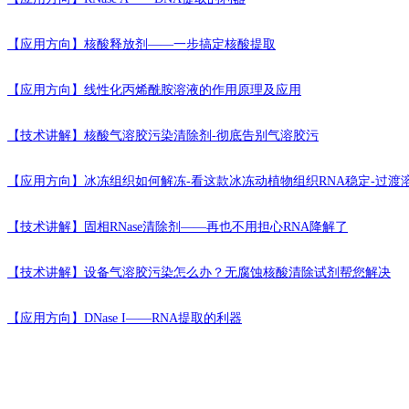
Journal:Acta Biomaterialia
|
DOI:10.1016/j.actbio.2020.06.030
|
[ 11 ]
The G1 phase optical reporter serves as a sensor of CDK4/6 inh
【应用方向】
核酸释放剂——一步搞定核酸提取
Journal:International Journal of Biological Sciences
|
DOI:10.7150/
【应用方向】
线性化丙烯酰胺溶液的作用原理及应用
[ 12 ]
A Combination of Guanidyl and Phenyl Groups on a Dendrime
Journal:BIOMACROMOLECULES
|
DOI:10.1021/acs.biomac.7
【技术讲解】
核酸气溶胶污染清除剂-彻底告别气溶胶污
[ 13 ]
Steroid 5α-Reductase Type I Induces Cell Viability and Migrat
Pathway in Colorectal Cancer
【应用方向】
冰冻组织如何解冻-看这款冰冻动植物组织RNA稳定-过渡
Journal:Frontiers in Oncology
|
DOI:10.3389/fonc.2020.01501
|
【技术讲解】
固相RNase清除剂——再也不用担心RNA降解了
[ 14 ]
Rubioncolin C, a natural naphthohydroquinone dimer isolated fr
ROS-mediated apoptotic and autophagic cell death in triple-negative b
【技术讲解】
设备气溶胶污染怎么办？无腐蚀核酸清除试剂帮您解决
Journal:JOURNAL OF ETHNOPHARMACOLOGY
|
DOI:10.10
[ 15 ]
E2F1/2/7/8 as independent indicators of survival in patients wi
【应用方向】
DNase I——RNA提取的利器
Journal:Cancer Cell International
|
DOI:10.1186/s12935-020-0159
[ 16 ]
Natural polyphenol assisted delivery of single-strand oligonucl
Journal:GENE THERAPY
|
DOI:10.1038/s41434-020-0151-y
|