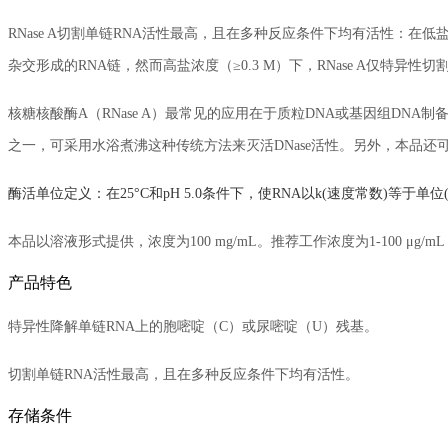
RNase A切割单链RNA活性最高，且在多种反应条件下均有活性：在低盐浓度
杂交形成的RNA链，然而高盐浓度（≥0.3 M）下，RNase A仅特异性切
核糖核酸酶A（RNase A）最常见的应用在于质粒DNA或基因组DNA
之一，可采用水浴煮沸这种传统方法来灭活DNase活性。另外，本品还
酶活单位定义：在25°C和pH 5.0条件下，使RNA以k(速度常数)等于单位(Ku
本品以溶液形式提供，浓度为100 mg/mL。推荐工作浓度为1-100 μg
产品特色
特异性降解单链RNA上的胞嘧啶（C）或尿嘧啶（U）残基。
切割单链RNA活性最高，且在多种反应条件下均有活性。
存储条件