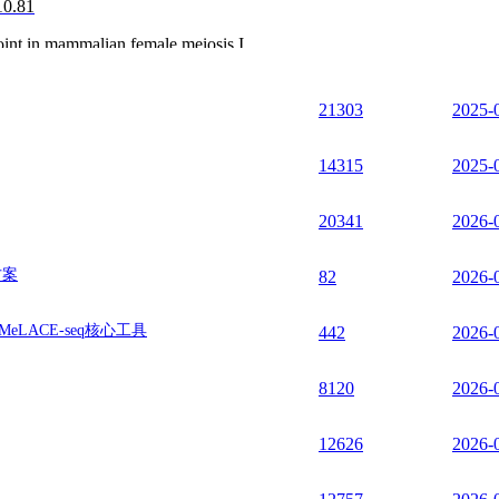
10.81
oint in mammalian female meiosis I
011153
|
IF:10.54
21303
2025-
odynamic Therapy and the Inhibition of the NF-κB Signaling Pathway 
14315
2025-
.2c06063
|
IF:10.38
oblasts in vitro
20341
2026-
pol.2022.119924
|
IF:9.99
方案
82
2026-
l mice prenatally exposed to intrauterine inflammation
IF:9.58
eLACE-seq核心工具
442
2026-
presses proliferation and accelerates senescence of granulosa cells th
8120
2026-
.1016/j.freeradbiomed.2021.04.016
|
IF:7.38
12626
2026-
st-derived matrix and hydrogel for large segmental bone defect repair