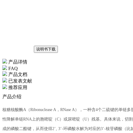
说明书下载
产品详情
FAQ
产品文档
已发表文献
推荐应用
产品介绍
核糖核酸酶A（Ribonuclease A，RNase A），一种含4个二硫键的单链多
性降解单链RNA上的胞嘧啶（C）或尿嘧啶（U）残基。具体来说，切割
成的磷酸二酯键，从而使得2’, 3’-环磷酸水解为对应的3’-核苷磷酸（比如，pG-p