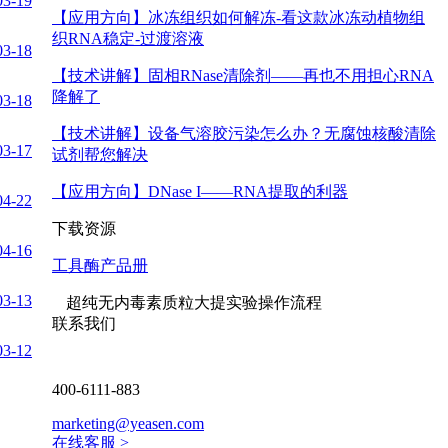
03-19
【应用方向】
冰冻组织如何解冻-看这款冰冻动植物组
织RNA稳定-过渡溶液
03-18
【技术讲解】
固相RNase清除剂——再也不用担心RNA
降解了
03-18
【技术讲解】
设备气溶胶污染怎么办？无腐蚀核酸清除
03-17
试剂帮您解决
g
【应用方向】
DNase I——RNA提取的利器
04-22
下载资源
04-16
ucing
工具酶产品册
03-13
超纯无内毒素质粒大提实验操作流程
联系我们
03-12
400-6111-883
marketing@yeasen.com
在线客服 >