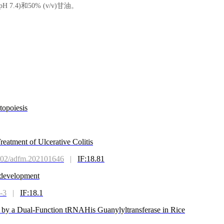
7.4)和50% (v/v)甘油。
topoiesis
eatment of Ulcerative Colitis
02/adfm.202101646
|
IF:18.81
 development
-3
|
IF:18.1
e by a Dual-Function tRNAHis Guanylyltransferase in Rice