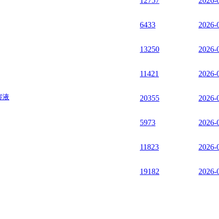
12757
2026-
IF:7.24
ibition in vivo
6433
2026-
ijbs.52101
|
IF:6.58
13250
2026-
r Enables Efficient siRNA and DNA Delivery
b00567
|
IF:5.25
11421
2026-
ion via Nuclear Factor-κB/Vascular Endothelial Growth Factor Signalin
溶液
20355
2026-
IF:4.85
5973
2026-
om Rubia yunnanensis, inhibits the proliferation and metastasis by ind
reast cancer cells
11823
2026-
16/j.jep.2021.114184
|
IF:4.36
th cervical squamous cell carcinoma
19182
2026-
4-0
|
IF:4.18
eotides by cationic polymers
IF:4.13