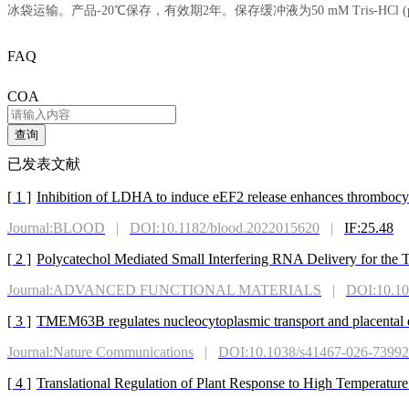
冰袋运输。产品-20℃保存，有效期2年。保存缓冲液为50 mM Tris-HCl (pH 
FAQ
COA
查询
已发表文献
[ 1 ]
Inhibition of LDHA to induce eEF2 release enhances thrombocy
Journal:BLOOD
|
DOI:10.1182/blood.2022015620
|
IF:25.48
[ 2 ]
Polycatechol Mediated Small Interfering RNA Delivery for the Tr
Journal:ADVANCED FUNCTIONAL MATERIALS
|
DOI:10.10
[ 3 ]
TMEM63B regulates nucleocytoplasmic transport and placental
Journal:Nature Communications
|
DOI:10.1038/s41467-026-73992
[ 4 ]
Translational Regulation of Plant Response to High Temperatur