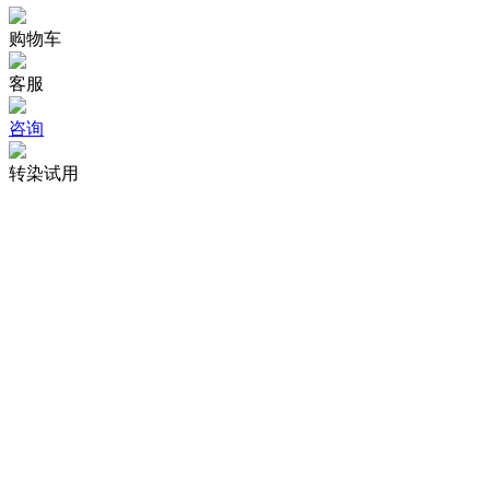
[ 17 ]
U1RNP/lncRNA/Transcription Cycle Axis Promotes Tumorigene
购物车
Journal:Diagnostics
|
DOI:10.3390/diagnostics12051133
|
IF:3.9
客服
[ 18 ]
Overexpression of KIAA0101 Promotes the Progression of No
咨询
Journal:Journal of Cancer
|
DOI:10.7150/jca.45962
|
IF:3.57
转染试用
[ 19 ]
STAT3-mediated activation of mitochondrial pathway contribute
carcinoma cells
Journal:World Journal of Gastrointestinal Oncology
|
DOI:10.4251/
[ 20 ]
Elevated TRIP13 drives cell proliferation and drug resistance i
Journal:American Journal of Translational Research
|
DOI:PMID:3
[ 21 ]
Silencing LINC00665 inhibits cutaneous melanoma in vitro pr
Journal:JOURNAL OF CLINICAL LABORATORY ANALYSIS
|
[ 22 ]
CARD9 contributes to ovarian cancer cell proliferation, cycle arr
Journal:BMC Molecular and Cell Biology
|
DOI:10.1186/s12860-