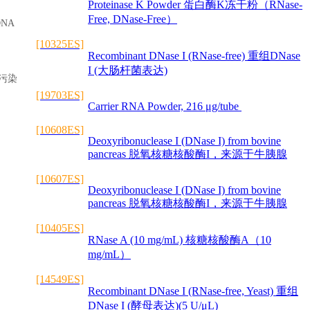
Proteinase K Powder 蛋白酶K冻干粉（RNase-
Free, DNase-Free）
NA
[10325ES]
Recombinant DNase I (RNase-free) 重组DNase
I (大肠杆菌表达)
的污染
[19703ES]
Carrier RNA Powder, 216 μg/tube
[10608ES]
Deoxyribonuclease I (DNase I) from bovine
pancreas 脱氧核糖核酸酶I，来源于牛胰腺
[10607ES]
Deoxyribonuclease I (DNase I) from bovine
pancreas 脱氧核糖核酸酶I，来源于牛胰腺
[10405ES]
RNase A (10 mg/mL) 核糖核酸酶A（10
mg/mL）
[14549ES]
Recombinant DNase I (RNase-free, Yeast) 重组
DNase I (酵母表达)(5 U/μL)