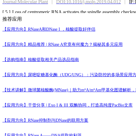
Journal:Molecular Plant
|
DOI:10.1016/j.molp.2019.04.012
|
IF:
[ 5 ]
Loss of centromeric RNA activates the spindle assembly checkp
推荐应用
Journal:JOURNAL OF CELL BIOLOGY
|
DOI:10.1083/jcb.202
【应用方向】
RNaseA和DNase I ，核酸提取好伴侣
[ 6 ]
Aggregation-Induced Emission Photosensitizer Synergizes Phot
Overcome Hypoxia in Breast Cancer
【应用方向】
精品推荐 | RNase A究竟有何魔力？揭秘其多元应用
Journal:ACS Applied Materials & Interfaces
|
DOI:10.1021/acsami
[ 7 ]
The potential toxicity of polystyrene nanoplastics to human troph
【选购指南】
核酸提取相关产品选品指南
Journal:ENVIRONMENTAL POLLUTION
|
DOI:10.1016/j.env
【应用方向】
尿嘧啶糖基化酶（UDG/UNG）：污染防控的多场景应用
[ 8 ]
Aberrant methylation of Serpine1 mediates lung injury in neonata
Journal:Cell and Bioscience
|
DOI:10.1186/s13578-022-00901-8
|
【技术讲解】
微球菌核酸酶(MNase)｜助力m⁶A/m⁶Am甲基化图谱解析，M
[ 9 ]
Decreased expression of IDH1 by chronic unpredictable stress sup
ROS activated MAPK signaling pathways
【应用方向】
干货分享 | Exo I & III 双酶协同，打造高纯度PacBio文库
Journal:FREE RADICAL BIOLOGY AND MEDICINE
|
DOI:10
【应用方向】
RNase抑制剂与DNase的联用方案
[ 10 ]
Biomimetic periosteum-bone substitute composed of preosteobla
【应用方向】
RNase A——DNA提取的利器