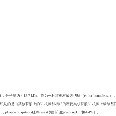
肽，分子量约为13.7 kDa。作为一种核糖核酸内切酶（endoribonuclease）
识别的是由某核苷酸上的5’-核糖和相邻的嘧啶类核苷酸3’-核糖上磷酸基
G-pC-pA-pG经RNase A切割产生pG-pG-pCp 和A-PG）。