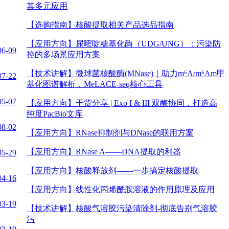
其多元应用
【选购指南】
核酸提取相关产品选品指南
【应用方向】
尿嘧啶糖基化酶（UDG/UNG）：污染防
06-09
控的多场景应用方案
to
【技术讲解】
微球菌核酸酶(MNase)｜助力m⁶A/m⁶Am甲
07-22
基化图谱解析，MeLACE-seq核心工具
05-07
【应用方向】
干货分享 | Exo I & III 双酶协同，打造高
纯度PacBio文库
08-02
【应用方向】
RNase抑制剂与DNase的联用方案
【应用方向】
RNase A——DNA提取的利器
05-29
rough
【应用方向】
核酸释放剂——一步搞定核酸提取
04-16
【应用方向】
线性化丙烯酰胺溶液的作用原理及应用
03-19
【技术讲解】
核酸气溶胶污染清除剂-彻底告别气溶胶
污