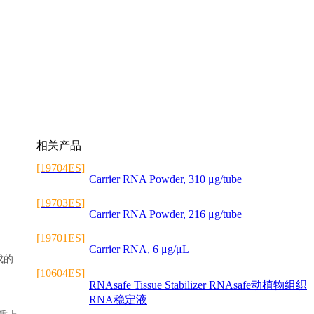
相关产品
[19704ES]
Carrier RNA Powder, 310 μg/tube
[19703ES]
Carrier RNA Powder, 216 μg/tube
[19701ES]
Carrier RNA, 6 μg/μL
成的
[10604ES]
RNAsafe Tissue Stabilizer RNAsafe动植物组织
RNA稳定液