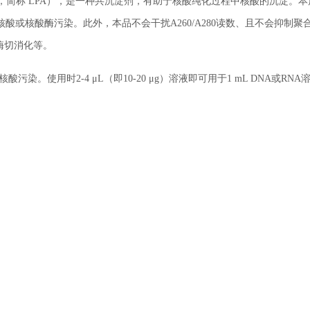
yacrylamide，简称 LPA），是一种共沉淀剂，有助于核酸纯化过程中核酸的沉淀。
或核酸酶污染。此外，本品不会干扰A260/A280读数、且不会抑制聚
酶切消化等。
酸污染。使用时2-4 μL（即10-20 μg）溶液即可用于1 mL DNA或RNA
。