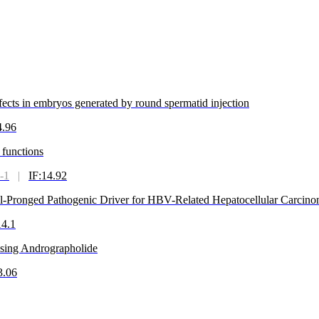
fects in embryos generated by round spermatid injection
4.96
d functions
-1
|
IF:14.92
ronged Pathogenic Driver for HBV-Related Hepatocellular Carcin
14.1
Using Andrographolide
3.06