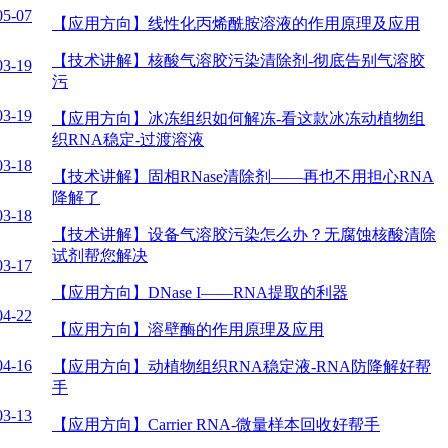
05-07
【应用方向】
线性化丙烯酰胺溶液的作用原理及应用
【技术讲解】
核酸气溶胶污染清除剂-彻底告别气溶胶
03-19
污
03-19
【应用方向】
冰冻组织如何解冻-看这款冰冻动植物组
织RNA稳定-过渡溶液
03-18
【技术讲解】
固相RNase清除剂——再也不用担心RNA
降解了
03-18
【技术讲解】
设备气溶胶污染怎么办？无腐蚀核酸清除
试剂帮您解决
03-17
【应用方向】
DNase I——RNA提取的利器
04-22
【应用方向】
溶壁酶的作用原理及应用
04-16
【应用方向】
动植物组织RNA稳定液-RNA防降解好帮
手
03-13
【应用方向】
Carrier RNA-微量样本回收好帮手