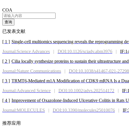
COA
查询
已发表文献
[ 1 ]
Single-cell multiomics sequencing reveals the reprogramming de
Journal:Science Advances
|
DOI:10.1126/sciadv.abm3976
|
IF:1
[ 2 ]
Cilia locally synthesize proteins to sustain their ultrastructure an
Journal:Nature Communications
|
DOI:10.1038/s41467-021-27298
[ 3 ]
TRMT6-Mediated m1A Modification of CDK9 mRNA Is a Dual-P
Journal:Advanced Science
|
DOI:10.1002/advs.202514172
|
IF:
[ 4 ]
Improvement of Oxazolone-Induced Ulcerative Colitis in Rats 
Journal:MOLECULES
|
DOI:10.3390/molecules25010076
|
IF:
推荐应用