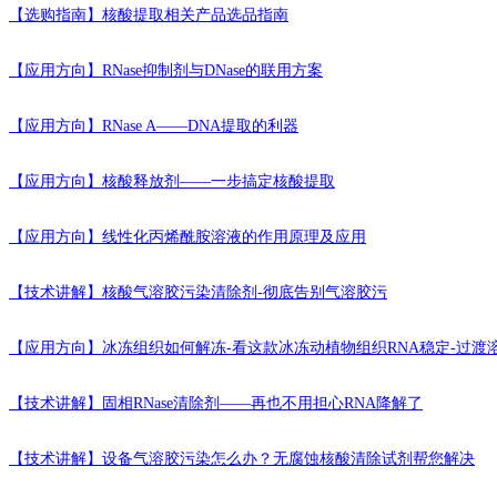
【选购指南】
核酸提取相关产品选品指南
【应用方向】
RNase抑制剂与DNase的联用方案
【应用方向】
RNase A——DNA提取的利器
【应用方向】
核酸释放剂——一步搞定核酸提取
【应用方向】
线性化丙烯酰胺溶液的作用原理及应用
【技术讲解】
核酸气溶胶污染清除剂-彻底告别气溶胶污
【应用方向】
冰冻组织如何解冻-看这款冰冻动植物组织RNA稳定-过渡
【技术讲解】
固相RNase清除剂——再也不用担心RNA降解了
【技术讲解】
设备气溶胶污染怎么办？无腐蚀核酸清除试剂帮您解决