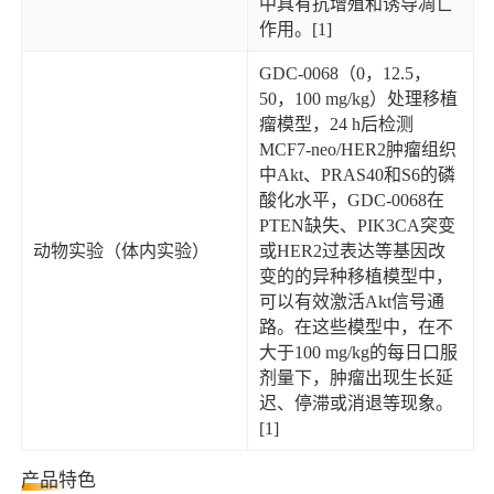
中具有抗增殖和诱导凋亡
作用。[1]
GDC-0068（0，12.5，
50，100 mg/kg）处理移植
瘤模型，24 h后检测
MCF7-neo/HER2肿瘤组织
中Akt、PRAS40和S6的磷
酸化水平，GDC-0068在
PTEN缺失、PIK3CA突变
动物实验（体内实验）
或HER2过表达等基因改
变的的异种移植模型中，
可以有效激活Akt信号通
路。在这些模型中，在不
大于100 mg/kg的每日口服
剂量下，肿瘤出现生长延
迟、停滞或消退等现象。
[1]
产品特色