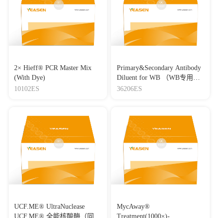
2× Hieff® PCR Master Mix
Primary&Secondary Antibody
(With Dye)
Diluent for WB （WB专用一
抗二抗稀释液）
10102ES
36206ES
UCF.ME® UltraNuclease
MycAway®
UCF.ME® 全能核酸酶（同
Treatment(1000×)-