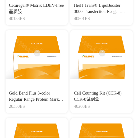
Ceturegel® Matrix LDEV-Free
Hieff Trans® LipoBooster
基质胶
3000 Transfection Reagent
Lipo3000转染试剂
40183ES
40801ES
Gold Band Plus 3-color
Cell Counting Kit (CCK-8)
Regular Range Protein Marker
CCK-8试剂盒
(8-180 kDa) 三色预染蛋白质
20350ES
40203ES
分子量标准（8-180 kDa）