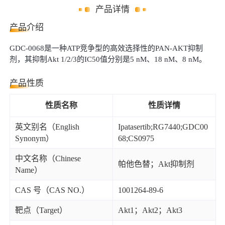
产品详情
产品介绍
GDC-0068
是一种
A
TP
竞争型的高效选择性的
PAN-AKT抑制
剂，其抑制Akt
1/2/3
的
I
C
50
值分别是
5
nM、1
8
nM、8
nM。
产品性质
性质名称
性质详情
英文别名（English
Ipatasertib;RG7440;GDC00
Synonym）
68;CS0975
中文名称（Chinese
帕他色替；Akt抑制剂
Name）
CAS 号（CAS NO.）
1001264-89-6
靶点（Target）
Akt1；Akt2；Akt3