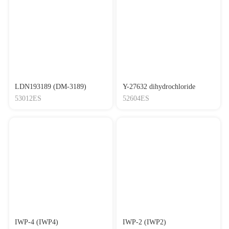
LDN193189 (DM-3189)
Y-27632 dihydrochloride
53012ES
52604ES
IWP-4 (IWP4)
IWP-2 (IWP2)