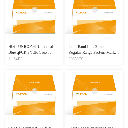
Hieff UNICON® Universal
Gold Band Plus 3-color
Blue qPCR SYBR Green
Regular Range Protein Marker
Master Mix
(8-180 kDa) 三色预染蛋白质
11184ES
20350ES
分子量标准（8-180 kDa）