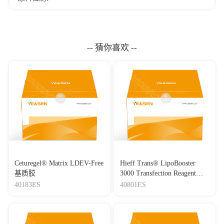
-- 猜你喜欢 --
Ceturegel® Matrix LDEV-Free
Hieff Trans® LipoBooster
基质胶
3000 Transfection Reagent
Lipo3000转染试剂
40183ES
40801ES