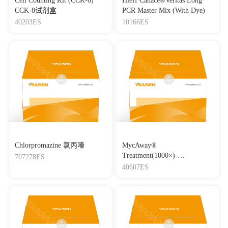
Cell Counting Kit (CCK-8)
Hieff Canace®Veritas Long
CCK-8试剂盒
PCR Master Mix (With Dye)
40203ES
10166ES
Chlorpromazine 氯丙嗪
MycAway®
Treatment(1000×)-
707278ES
Mycoplasma Elimination
40607ES
Reagent 支原体去除试剂
（1000×）