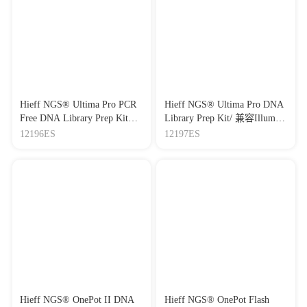
Hieff NGS® Ultima Pro PCR
Hieff NGS® Ultima Pro DNA
Free DNA Library Prep Kit
Library Prep Kit/ 兼容Illumina
V2/ 兼容Illumina和MGI双平
和MGI双平台机械法DNA建
12196ES
12197ES
台PCR Free机械法DNA建库
库试剂盒
试剂盒
Hieff NGS® OnePot II DNA
Hieff NGS® OnePot Flash