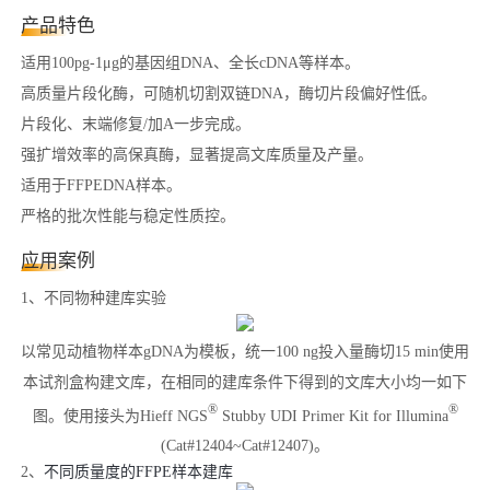
产品特色
适用100pg-1μg的基因组DNA、全长cDNA等样本。
高质量片段化酶，可随机切割双链DNA，酶切片段偏好性低。
片段化、末端修复/加A一步完成。
强扩增效率的高保真酶，显著提高文库质量及产量。
适用于FFPEDNA样本。
严格的批次性能与稳定性质控。
应用案例
1、不同物种建库实验
以常见动植物样本gDNA为模板，统一100 ng投入量酶切15 min使用
本试剂盒构建文库，在相同的建库条件下得到的文库大小均一如下
®
®
图。使用接头为Hieff NGS
Stubby UDI Primer Kit for Illumina
(Cat#12404~Cat#12407)。
2、
不同质量度的FFPE样本建库