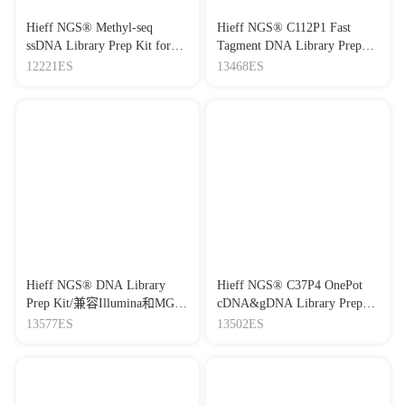
Hieff NGS® Methyl-seq
Hieff NGS® C112P1 Fast
ssDNA Library Prep Kit for
Tagment DNA Library Prep
Illumina® V2 单链甲基化建
Kit for Illumina® (for 1 ng)/ 1
12221ES
13468ES
库试剂盒
ng 转座酶建库试剂盒
Hieff NGS® DNA Library
Hieff NGS® C37P4 OnePot
Prep Kit/兼容Illumina和MGI
cDNA&gDNA Library Prep
双平台机械法DNA建库试剂
Kit（DNA&RNA共建库试剂
13577ES
13502ES
盒
盒，低背景菌版本）