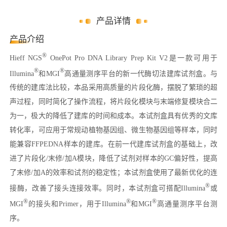
产品详情
产品介绍
®
Hieff NGS
OnePot Pro DNA Library Prep Kit V2是一款可用于
®
®
Illumina
和MGI
高通量测序平台的新一代酶切法建库试剂盒。与
传统的建库法比较，本品采用高质量的片段化酶，摆脱了繁琐的超
声过程，同时简化了操作流程，将片段化模块与末端修复模块合二
为一，极大的降低了建库的时间和成本。本试剂盒具有优秀的文库
转化率，可应用于常规动植物基因组、微生物基因组等样本，同时
能兼容FFPEDNA样本的建库。在前一代建库试剂盒的基础上，改
进了片段化/末修/加A模块，降低了试剂对样本的GC偏好性，提高
了末修/加A的效率和试剂的稳定性；本试剂盒使用了最新优化的连
®
接酶，改善了接头连接效率。同时，本试剂盒可搭配Illumina
或
®
®
®
MGI
的接头和Primer，用于Illumina
和MGI
高通量测序平台测
序。