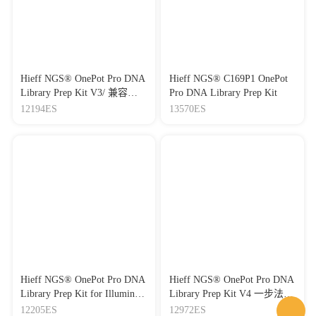
Hieff NGS® OnePot Pro DNA
Hieff NGS® C169P1 OnePot
Library Prep Kit V3/ 兼容
Pro DNA Library Prep Kit
Illumina和MGI双平台酶切
12194ES
13570ES
DNA建库试剂盒V3
Hieff NGS® OnePot Pro DNA
Hieff NGS® OnePot Pro DNA
Library Prep Kit for Illumina/
Library Prep Kit V4 一步法
Illumina平台酶切DNA建库试
DNA酶切建库试剂盒V4
12205ES
12972ES