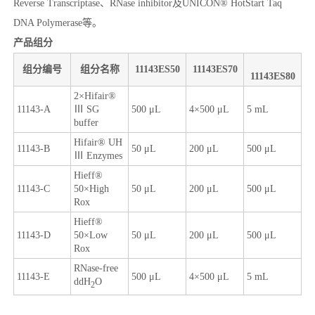
Reverse Transcriptase、RNase inhibitor及UNICON® HotStart Taq
DNA Polymerase等。
产品组分
组分编号
组分名称
11143ES50
11143ES70
11143ES80
2×Hifair®
11143-A
Ⅲ SG
500 μL
4×500 μL
5 mL
buffer
Hifair® UH
11143-B
50 μL
200 μL
500 μL
Ⅲ Enzymes
Hieff®
11143-C
50×High
50 μL
200 μL
500 μL
Rox
Hieff®
11143-D
50×Low
50 μL
200 μL
500 μL
Rox
RNase-free
11143-E
500 μL
4×500 μL
5 mL
ddH
O
2