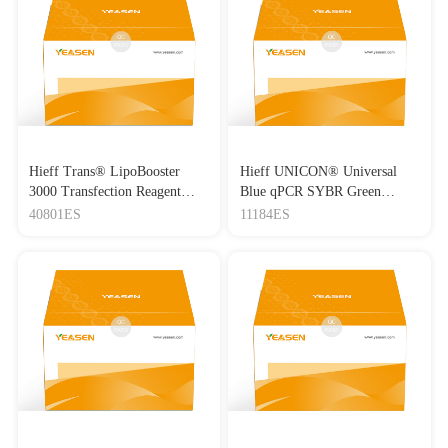
Journal：Cellular and Molecular Gastroenterology and
Hepatology
|
DOI：10.1016/j.jcmgh.2026.101765
|
IF：8.2
[16]
Oncogenic driver and therapeutic target: Prolactin
signalling axis in retroperitoneal sarcoma
Journal：Clinical and Translational Medicine
|
DOI：
10.1002/ctm2.70669
|
IF：7.9
[17]
Rhein Alleviates Cerebral Ischemia/Reperfusion Injury by
Hieff Trans® LipoBooster
Hieff UNICON® Universal
Inhibiting the Microglial NLRP3 Inflammasome/Pyroptosis Axis
and Regulating Microglial M1/M2 Phenotypes
3000 Transfection Reagent
Blue qPCR SYBR Green
Lipo3000转染试剂
Master Mix
40801ES
11184ES
Journal：AMERICAN JOURNAL OF CHINESE
MEDICINE
|
DOI：10.1142/S0192415X26500096
|
IF：7.8
[18]
Identification of a novel acylthiourea-based potent broad-
spectrum inhibitor for enterovirus 3D polymerase in vitro and in
vivo
Journal：ANTIVIRAL RESEARCH
|
DOI：
10.1016/j.antiviral.2023.105583
|
IF：7.6
[19]
GCDCA promotes hepatocellular carcinoma progression
through S1PR2/PI3K/AKT-mediated polarization of M2-type
macrophages
Journal：Frontiers in Immunology
|
DOI：