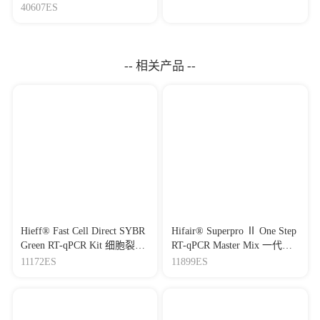
Mycoplasma Elimination
40607ES
10.1039/D6RA00383D
|
IF：6.1
Reagent 支原体去除试剂
[28]
Chk1 Inhibition Ameliorates Alzheimer’s Disease
（1000×）
Pathogenesis and Cognitive Dysfunction Through CIP2A/PP2A
Signaling
-- 相关产品 --
Journal：Neurotherapeutics
|
DOI：10.1007/s13311-022-
01204-z
|
IF：6.09
[29]
Transcranial focused ultrasound stimulation reduces
vasogenic edema after middle cerebral artery occlusion in mice
Journal：Neural Regeneration Research
|
DOI：10.4103/1673-
5374.335158
|
IF：6.06
[30]
Salvianolic Acid Ameliorates Pressure Overload-Induced
Cardiac Endothelial Dysfunction via Activating
HIF1α/HSF1/CD31 Pathway
Journal：AMERICAN JOURNAL OF CHINESE
Hieff® Fast Cell Direct SYBR
Hifair® Superpro Ⅱ One Step
MEDICINE
|
DOI：10.1142/S0192415X22500793
|
IF：6.01
Green RT-qPCR Kit 细胞裂解
RT-qPCR Master Mix 一代通
+两步法（染料法）RT-qPCR
用、全预混RT-qPCR预混液
11172ES
11899ES
[31]
Ubiquitin-specific protease 11 suppresses cuproptosis in
试剂盒
colorectal cancer by regulating the ubiquitination and stability of
ISCU
Journal：Oncogenesis
|
DOI：10.1038/s41389-026-00621-