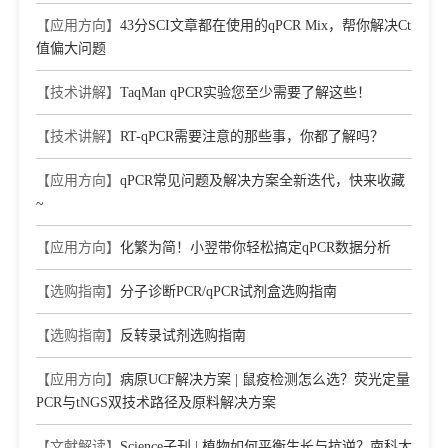
Journal：TRENDS IN BIOTECHNOLOGY
|
DOI：
【应用方向】
43分SCI文章都在使用的qPCR Mix，帮你解决Ct
10.1016/j.tibtech.2026.02.002
|
IF：14.9
值偏大问题
[7]
Nanoengineering of STING-IDO1 feedback machinery
potentiates antitumor immunity
【技术讲解】
TaqMan qPCR实验您至少需要了解这些！
Journal：CHEMICAL ENGINEERING JOURNAL
|
DOI：
10.1016/j.cej.2026.172758
|
IF：13.2
【技术讲解】
RT-qPCR需要注意的那些事，你都了解吗？
[8]
Irisin ameliorates age-associated sarcopenia and metabolic
dysfunction
【应用方向】
qPCR常见问题及解决方案全新迭代，快来收藏
Journal：Journal of Cachexia Sarcopenia and Muscle
|
DOI：
~
10.1002/jcsm.13141
|
IF：12.06
【应用方向】
化繁为简！小翌带你轻松搞定qPCR数据分析
[9]
USP20, a Super-enhancer Regulated Gene, Promotes Acute
Myeloid Leukemia Progression through CTNNB1
Deubiquitination
【选购指南】
分子诊断PCR/qPCR试剂盒选购指南
Journal：International Journal of Biological Sciences
|
DOI：
10.7150/ijbs.122898
|
IF：11.7
【选购指南】
反转录试剂选购指南
[10]
Multi-omic profiling of plasma reveals molecular alterations
【应用方向】
病原UCF解决方案 | 鼠疫检测怎么选？荧光定量
in children with COVID-19
PCR与tNGS双技术路径及原料解决方案
Journal：Theranostics
|
DOI：10.7150/thno.61832
|
IF：11.56
[11]
Co-delivery of a STING agonist and indoleamine 2,3-
【文献解读】
Science子刊 | 植物如何平衡生长与抗逆？南科大