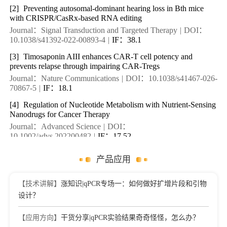
[2]
Preventing autosomal-dominant hearing loss in Bth mice
with CRISPR/CasRx-based RNA editing
Journal：Signal Transduction and Targeted Therapy
|
DOI：
10.1038/s41392-022-00893-4
|
IF：38.1
[3]
Timosaponin AIII enhances CAR-T cell potency and
prevents relapse through impairing CAR-Tregs
Journal：Nature Communications
|
DOI：10.1038/s41467-026-
70867-5
|
IF：18.1
[4]
Regulation of Nucleotide Metabolism with Nutrient-Sensing
Nanodrugs for Cancer Therapy
Journal：Advanced Science
|
DOI：
10.1002/advs.202200482
|
IF：17.52
[5]
A fluorinated peptide with high serum- and lipid-tolerence
产品应用
for the delivery of siRNA drugs to treat obesity and metabolic
dysfunction
Journal：BIOMATERIALS
【技术讲解】
涨知识|qPCR专场一：如何做好扩增片段和引物
|
DOI：
10.1016/j.biomaterials.2022.121541
|
IF：15.3
设计？
[6]
Omega-based mini prime- and base-editing systems in
【应用方向】
干货分享|qPCR实验结果奇奇怪怪，怎么办？
Escherichia coli