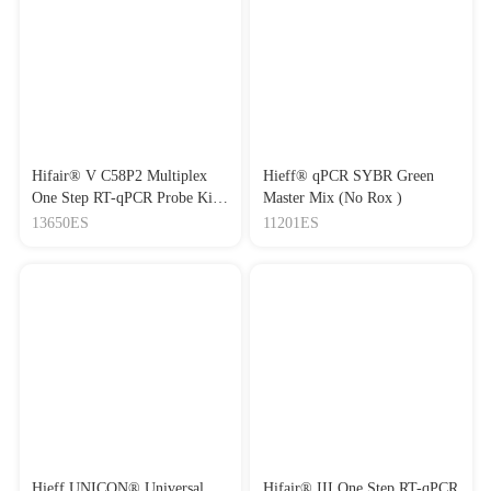
5
|
IF：6
[32]
Tianma Gouteng Decoction Exerts Pregnancy-Protective
Effects Against Preeclampsia via Regulation of Oxidative Stress
and NO Signaling.
Journal：Frontiers in Pharmacology
|
DOI：
10.3389/fphar.2022.849074
|
IF：5.99
[33]
Dioscin Alleviates Cardiac Dysfunction in Acute
Hifair® V C58P2 Multiplex
Hieff® qPCR SYBR Green
Myocardial Infarction via Rescuing Mitochondrial Malfunction
One Step RT-qPCR Probe Kit
Master Mix (No Rox )
Journal：Frontiers in Cardiovascular Medicine
|
DOI：
(UDG Plus)一代通用RT-qPCR
13650ES
11201ES
10.3389/fcvm.2022.783426
|
IF：5.85
预混液
[34]
Coumarin Derivative N6 as a Novel anti-hantavirus
Infection Agent Targeting AKT
Journal：Frontiers in Pharmacology
|
DOI：
10.3389/fphar.2021.745646
|
IF：5.81
[35]
Anoctamin 5 promotes osteosarcoma development by
increasing degradation of Nel-like proteins 1 and 2
Journal：Aging-US
|
DOI：10.18632/aging.203212
|
IF：5.68
[36]
Yi-Qi-Jian-Pi formula ameliorates immune function in
acute-on-chronic liver failure by upregulating autophagy and
Hieff UNICON® Universal
Hifair® III One Step RT-qPCR