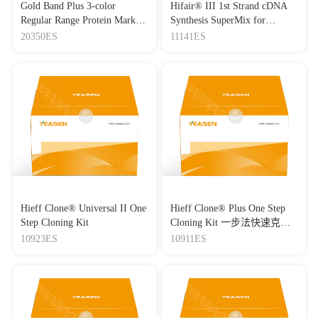
Gold Band Plus 3-color
Hifair® III 1st Strand cDNA
10.3389/fimmu.2026.1640450
|
IF：7
Regular Range Protein Marker
Synthesis SuperMix for
[20]
TNF-like weak inducer of apoptosis / nuclear factor κB
(8-180 kDa) 三色预染蛋白质
qPCR(gDNA digester plus)
20350ES
11141ES
axis feedback loop promotes spinal cord injury by inducing
分子量标准（8-180 kDa）
astrocyte activation
Journal：Bioengineered
|
DOI：
10.1080/21655979.2022.2068737
|
IF：6.83
[21]
A Model of Waardenburg Syndrome Using Patient-
Derived iPSCs With a SOX10 Mutation Displays Compromised
Maturation and Function of the Neural Crest That Involves Inner
Ear Development
Journal：Frontiers in Cell and Developmental Biology
|
DOI：
10.3389/fcell.2021.720858
|
IF：6.68
Hieff Clone® Universal II One
Hieff Clone® Plus One Step
[22]
IMB5023: Dual suppression of microtubule assembly and
STAT3 signaling overcomes chemoresistance and activates
Step Cloning Kit
Cloning Kit 一步法快速克隆
antitumor immunity
试剂盒
10923ES
10911ES
Journal：BIOCHEMICAL PHARMACOLOGY
|
DOI：
10.1016/j.bcp.2026.117812
|
IF：6.5
[23]
MOTS-c attenuates hyperoxia-induced neonatal cardiac
injury by inhibiting oxeiptosis via maintaining the KEAP1-
PGAM5 interaction