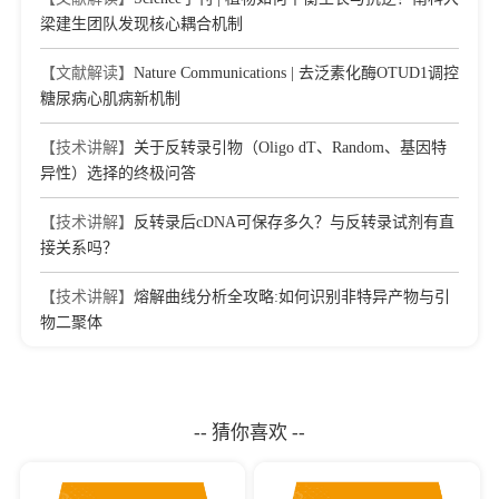
dioxygenase 1 blockade activates type I dendritic cells in cancer
梁建生团队发现核心耦合机制
Journal：JOURNAL OF CONTROLLED RELEASE
|
DOI：
10.1016/j.jconrel.2026.114731
|
IF：11.5
【文献解读】
Nature Communications | 去泛素化酶OTUD1调控
[12]
糖尿病心肌病新机制
miR-6077 promotes cisplatin/pemetrexed resistance in lung
adenocarcinoma via CDKN1A/cell cycle arrest and
KEAP1/ferroptosis pathways
【技术讲解】
关于反转录引物（Oligo dT、Random、基因特
Journal：Molecular Therapy-Nucleic Acids
|
DOI：
异性）选择的终极问答
10.1016/j.omtn.2022.03.020
|
IF：10.18
【技术讲解】
反转录后cDNA可保存多久？与反转录试剂有直
[13]
3D bioprinted autologous bone particle scaffolds for
cranioplasty promote bone regeneration with both implanted and
接关系吗？
native BMSCs
Journal：Biofabrication
|
DOI：10.1088/1758-
【技术讲解】
熔解曲线分析全攻略:如何识别非特异产物与引
5090/acbe21
|
IF：9
物二聚体
[14]
A Self-Assembling Nanomodulator for Synergistic
Therapy of Intracerebral Hemorrhage
Journal：International Journal of Nanomedicine
|
DOI：
10.2147/IJN.S590652
|
IF：8.7
-- 猜你喜欢 --
[15]
UBE2O primes hepatocytes to restore immune tolerance in
autoimmune hepatitis via inhibiting YBX1/IL-6 axis