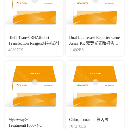
Journal：LIFE SCIENCES
|
DOI：
10.1016/j.lfs.2026.124452
|
IF：6.4
[24]
Phytoestrogen arctigenin preserves the mucus barrier in
inflammatory bowel diseases by inhibiting goblet cell apoptosis
via the ERβ/TRIM21/PHB1 pathway
Hieff Trans®RNAiBoost
Dual Luciferase Reporter Gene
Journal：PHYTOTHERAPY RESEARCH
|
DOI：
Transfection Reagent转染试剂
Assay Kit 双荧光素酶报告基
10.1002/ptr.7495
|
IF：6.39
因检测试剂盒
40807ES
11402ES
[25]
Ginsenoside Rk1 inhibits HeLa cell proliferation through
an endoplasmic reticulum signaling pathway
Journal：Journal of Ginseng Research
|
DOI：
10.1016/j.jgr.2023.04.004
|
IF：6.3
[26]
The m6A Methyltransferase METTL3-Mediated N6-
Methyladenosine Modification of DEK mRNA to Promote
Gastric Cancer Cell Growth and Metastasis
Journal：INTERNATIONAL JOURNAL OF MOLECULAR
SCIENCES
|
DOI：10.3390/ijms23126451
|
IF：6.21
[27]
A Natural product-based composite nanozyme
MycAway®
Chlorpromazine 氯丙嗪
synergistically induces ferroptosis for lung cancer therapy
Treatment(1000×)-
707278ES
Journal：RSC Advances
|
DOI：