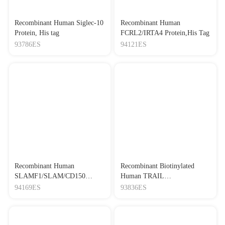
Recombinant Human Siglec-10
Recombinant Human
Protein, His tag
FCRL2/IRTA4 Protein,His Tag
93786ES
94121ES
Recombinant Human
Recombinant Biotinylated
SLAMF1/SLAM/CD150
Human TRAIL
Protein,His Tag
R1/DR4/TNFRSF10A
94169ES
93836ES
Protein,His-Avi Tag