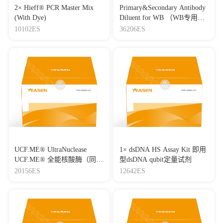
2× Hieff® PCR Master Mix
Primary&Secondary Antibody
(With Dye)
Diluent for WB （WB专用一
抗二抗稀释液）
10102ES
36206ES
UCF.ME® UltraNuclease
1× dsDNA HS Assay Kit 即用
UCF.ME® 全能核酸酶（同
型dsDNA qubit定量试剂
Benzonase）
20156ES
12642ES