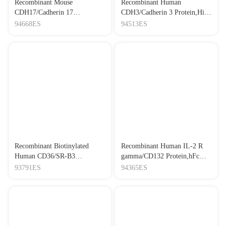
Recombinant Mouse
Recombinant Human
CDH17/Cadherin 17
CDH3/Cadherin 3 Protein,His
Protein,His Tag
Tag
94668ES
94513ES
Recombinant Biotinylated
Recombinant Human IL-2 R
Human CD36/SR-B3
gamma/CD132 Protein,hFc
Protein,His-Avi Tag
Tag
93791ES
94365ES