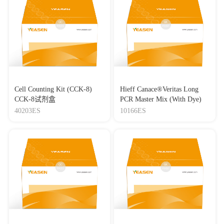
Cell Counting Kit (CCK-8)
Hieff Canace®Veritas Long
CCK-8试剂盒
PCR Master Mix (With Dye)
40203ES
10166ES