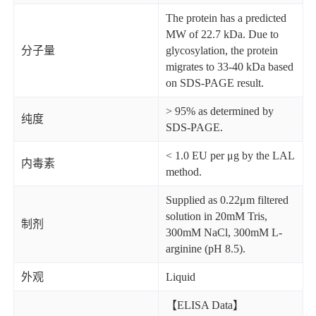
The protein has a predicted
MW of 22.7 kDa. Due to
分子量
glycosylation, the protein
migrates to 33-40 kDa based
on SDS-PAGE result.
> 95% as determined by
纯度
SDS-PAGE.
< 1.0 EU per μg by the LAL
内毒素
method.
Supplied as 0.22μm filtered
solution in 20mM Tris,
制剂
300mM NaCl, 300mM L-
arginine (pH 8.5).
外观
Liquid
【ELISA Data】