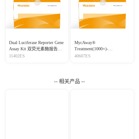
Dual Luciferase Reporter Gene
MycAway®
Assay Kit 双荧光素酶报告基
Treatment(1000×)-
因检测试剂盒
Mycoplasma Elimination
11402ES
40607ES
Reagent 支原体去除试剂
（1000×）
-- 相关产品 --