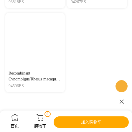
Tag
type) ,His-Flag Tag
93818ES
94267ES
Recombinant
Cynomolgus/Rhesus macaque
Her3 Protein,His Tag
94596ES
0
加入购物车
首页
购物车