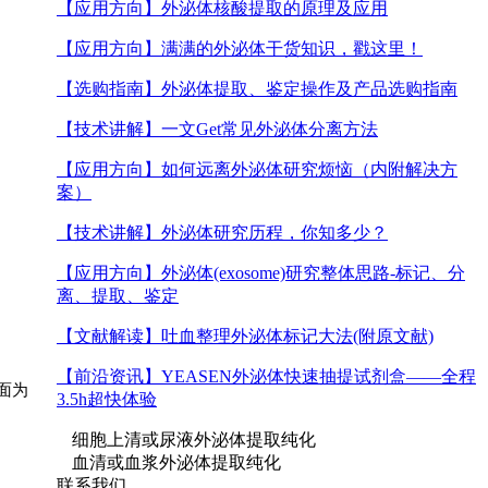
【应用方向】
外泌体核酸提取的原理及应用
【应用方向】
满满的外泌体干货知识，戳这里！
【选购指南】
外泌体提取、鉴定操作及产品选购指南
【技术讲解】
一文Get常见外泌体分离方法
【应用方向】
如何远离外泌体研究烦恼（内附解决方
案）
【技术讲解】
外泌体研究历程，你知多少？
【应用方向】
外泌体(exosome)研究整体思路-标记、分
离、提取、鉴定
【文献解读】
吐血整理外泌体标记大法(附原文献)
【前沿资讯】
YEASEN外泌体快速抽提试剂盒​——全程
面为
3.5h超快体验
细胞上清或尿液外泌体提取纯化
血清或血浆外泌体提取纯化
联系我们