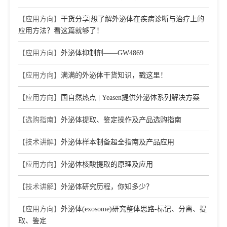
Apoptosis and Autophagy in Gastric Cancer Cells via the miR-
5100/DEK/AMPK-mTOR Axis
【应用方向】
干货分享|想了解外泌体在疾病诊断与治疗上的
Journal：INTERNATIONAL JOURNAL OF MOLECULAR
应用方法？看这篇就够了！
SCIENCES
|
DOI：10.3390/ijms23094787
|
IF：6.21
【应用方向】
外泌体抑制剂——GW4869
[7]
A colorimetric and photothermal dual-mode biosensing
platform based on nanozyme-functionalized flower-like DNA
structures for tumor-derived exosome detection
【应用方向】
满满的外泌体干货知识，戳这里！
Journal：TALANTA
|
DOI：
10.1016/j.talanta.2023.124456
|
IF：6.1
【应用方向】
国自然热点 | Yeasen提供外泌体系列解决方案
[8]
Pro-Angiogenesis Role of LINC00662 From Esophageal
【选购指南】
外泌体提取、鉴定操作及产品选购指南
Squamous Cell Carcinoma Cells-Derived Extracellular Vehicles
Journal：Frontiers in Bioengineering and
【技术讲解】
外泌体样本制备超全指南及产品应用
Biotechnology
|
DOI：10.3389/fbioe.2022.772514
|
IF：6.06
[9]
The Exosomal lncRNA KLF3-AS1 From Ischemic
【应用方向】
外泌体核酸提取的原理及应用
Cardiomyocytes Mediates IGF-1 Secretion by MSCs to Rescue
Myocardial Ischemia-Reperfusion Injury
【技术讲解】
外泌体研究历程，你知多少？
Journal：Frontiers in Cardiovascular Medicine
|
DOI：
10.3389/fcvm.2021.671610
|
IF：6.05
【应用方向】
外泌体(exosome)研究整体思路-标记、分离、提
[10]
circPUM1 Promotes Tumorigenesis and Progression of
取、鉴定