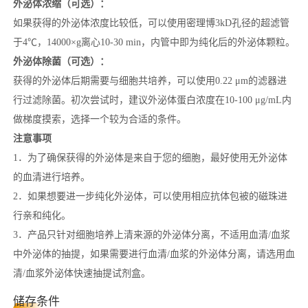
外泌体浓缩（可选）：
如果获得的外泌体浓度比较低，可以使用密理博3kD孔径的超滤管
于4℃，14000×g离心10-30 min，内管中即为纯化后的外泌体颗粒。
外泌体除菌（可选）：
获得的外泌体后期需要与细胞共培养，可以使用0.22 μm的滤器进
行过滤除菌。初次尝试时，建议外泌体蛋白浓度在10-100 μg/mL内
做梯度摸索，选择一个较为合适的条件。
注意事项
1．为了确保获得的外泌体是来自于您的细胞，最好使用无外泌体
的血清进行培养。
2．如果想要进一步纯化外泌体，可以使用相应抗体包被的磁珠进
行亲和纯化。
3．产品只针对细胞培养上清来源的外泌体分离，不适用血清/血浆
中外泌体的抽提，如果需要进行血清/血浆的外泌体分离，请选用血
清/血浆外泌体快速抽提试剂盒。
储存条件