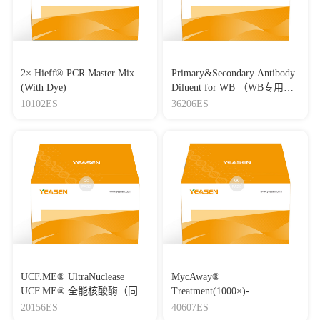
10.1016/j.tranon.2023.101639
|
IF：5
[18]
Endoplasmic reticulum stress increases exosome biogenesis
and packaging relevant to sperm maturation in response to
oxidative stress in obese mice
Journal：Reproductive Biology and Endocrinology
|
DOI：
2× Hieff® PCR Master Mix
Primary&Secondary Antibody
10.1186/s12958-022-01031-z
|
IF：4.98
(With Dye)
Diluent for WB （WB专用一
抗二抗稀释液）
10102ES
36206ES
[19]
Exosomal miR-183-5p promotes angiogenesis in colorectal
cancer by regulation of FOXO1
Journal：Aging-US
|
DOI：10.18632/aging.103145
|
IF：4.83
[20]
Serum exosomal miR-16-5p functions as a tumor inhibitor
and a new biomarker for PD-L1 inhibitor-dependent
immunotherapy in lung adenocarcinoma by regulating PD-L1
expression
Journal：Cancer Medicine
|
DOI：10.1002/cam4.4638
|
IF：
4.71
[21]
Peptide-anchored biomimetic interface for electrochemical
detection of cardiomyocyte-derived extracellular vesicles
UCF.ME® UltraNuclease
MycAway®
Journal：ANALYTICAL AND BIOANALYTICAL
UCF.ME® 全能核酸酶（同
Treatment(1000×)-
CHEMISTRY
|
DOI：10.1007/s00216-022-04419-3
|
IF：
Benzonase）
Mycoplasma Elimination
20156ES
40607ES
4.48
Reagent 支原体去除试剂