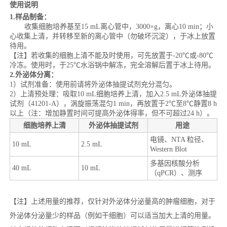
使用说明
1.样品制备：
收集细胞培养基至15 mL离心管中，3000×g，离心10 min；小
心收集上清，并转移至新的离心管中（勿破坏沉淀），于冰上放置
待用。
【注】若收集的细胞上清不能及时使用，可先放置于-20℃或-80℃
冷冻。使用时，于25℃水浴锅中解冻，完全溶解后置于冰上待用。
2.外泌体分离：
1）试剂准备：使用前请将外泌体抽提试剂充分混匀。
2）上清预处理：吸取10 mL细胞培养上清，加入2.5 mL外泌体抽提
试剂（41201-A），涡旋振荡混匀1 min，再放置于2℃至8℃静置8 h
以上（注：增加静置时间可提高外泌体得率，但不可超过24 h）。
细胞培养上清
外泌体抽提试剂
用途
电镜、NTA 粒径、
10 mL
2.5 mL
Western Blot
多基因核酸分析
40 mL
10 mL
（qPCR）、测序
【注】上述用量的推荐，仅针对外泌体分泌量高的肿瘤细胞，对于
外泌体分泌量少的样品（例如干细胞）可以适当加大上清的用量。