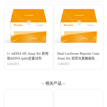
（1000×）
[22]
Exosomal miR-486-5p derived from human placental
microvascular endothelial cells regulates proliferation and
invasion of trophoblasts via targeting IGF1
Journal：Human Cell
|
DOI：10.1007/s13577-021-00543-
x
|
IF：4.17
[23]
Exosome-Derived miR-486-5p Regulates Cell Cycle,
Proliferation and Metastasis in Lung Adenocarcinoma via
Targeting NEK2
Journal：Frontiers in Bioengineering and
Biotechnology
|
DOI：10.3389/fbioe.2020.00259
|
IF：3.64
1× dsDNA HS Assay Kit 即用
Dual Luciferase Reporter Gene
型dsDNA qubit定量试剂
Assay Kit 双荧光素酶报告基
[24]
Exosomal lncRNA HNF1A-AS1 affects cisplatin
因检测试剂盒
12642ES
11402ES
resistance in cervical cancer cells through regulating microRNA-
34b/TUFT1 axis
Journal：Cancer Cell International
|
DOI：10.1186/s12935-
019-1042-4
|
IF：3.44
-- 相关产品 --
[25]
CXCR6 Mediates Pressure Overload-Induced Aortic
Stiffness by Increasing Macrophage Recruitment and Reducing
Exosome-miRNA29b
Journal：Journal of Cardiovascular Translational