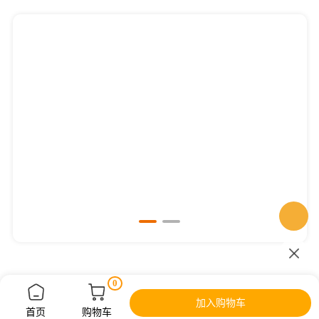
细胞上清或尿液外泌体提取纯化
血清
0
加入购物车
首页
购物车