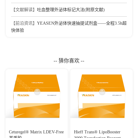
Ovarian Cancer by Sponging miR-615-5p and miR-6753-5p
Journal：Molecular Therapy-Nucleic Acids
|
DOI：
【文献解读】
吐血整理外泌体标记大法(附原文献)
10.1016/j.omtn.2019.09.032
|
IF：5.92
【前沿资讯】
YEASEN外泌体快速抽提试剂盒​——全程3.5h超
[11]
Synovial mesenchymal stem cell-derived exosomal
microRNA-320c facilitates cartilage damage repair by targeting
快体验
ADAM19-dependent Wnt signalling in osteoarthritis rats
Journal：INFLAMMOPHARMACOLOGY
|
DOI：
10.1007/s10787-023-01142-y
|
IF：5.8
[12]
Fibrinogen-Driven NLRP3 Inflammasome: A Novel
-- 猜你喜欢 --
Therapeutic Target for Tong-Qiao-Huo-Xue Decoction in
Ischemic Stroke
Journal：Pharmaceuticals
|
DOI：10.3390/ph19020325
|
IF：
5.7
[13]
Exosomal lncRNA ZFAS1 regulates esophageal squamous
cell carcinoma cell proliferation, invasion, migration and
apoptosis via microRNA-124/STAT3 axis
Journal：JOURNAL OF EXPERIMENTAL & CLINICAL
CANCER RESEARCH
|
DOI：10.1186/s13046-019-1473-
8
|
IF：5.65
Ceturegel® Matrix LDEV-Free
Hieff Trans® LipoBooster
[14]
Glioma stem cells-derived exosomal miR-26a promotes