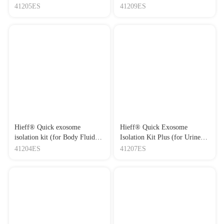
Culture Media) 细胞培养上清
液外泌体快速抽提试剂盒Plus
Journal：TOHOKU JOURNAL OF EXPERIMENTAL
41205ES
41209ES
MEDICINE
外泌体快速抽提试剂盒Plus
|
DOI：10.1620/tjem.2022.J118
|
IF：2.2
[30]
Protective effect of bone marrow mesenchymal stem cell-
derived exosomes on cardiomyoblast hypoxia-reperfusion injury
through the HAND2-AS1/miR-17-5p/Mfn2 axis
Journal：BMC Cardiovascular Disorders
|
DOI：
10.1186/s12872-023-03148-4
|
IF：2.1
[31]
Cortical Neuron-Derived Exosomal MicroRNA-181c-3p
Inhibits Neuroinflammation by Downregulating CXCL1 in
Astrocytes of a Rat Model with Ischemic Brain Injury
Journal：NEUROIMMUNOMODULATION
|
DOI：
Hieff® Quick exosome
Hieff® Quick Exosome
10.1159/000502694
|
IF：1.35
isolation kit (for Body Fluids)
Isolation Kit Plus (for Urine)
体液外泌体快速抽提试剂盒
尿液外泌体快速提取分离试
41204ES
41207ES
剂盒Plus