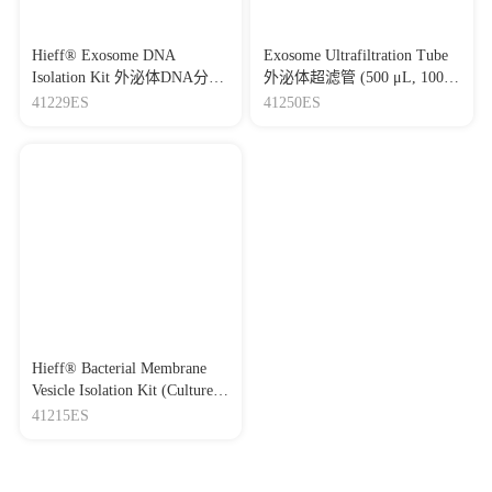
Hieff® Exosome DNA
Exosome Ultrafiltration Tube
Isolation Kit 外泌体DNA分离
外泌体超滤管 (500 μL, 100
试剂盒
kD)
41229ES
41250ES
Hieff® Bacterial Membrane
Vesicle Isolation Kit (Culture
Medium Supernatant) 细菌膜
41215ES
囊泡分离试剂盒（培养基上
清液）