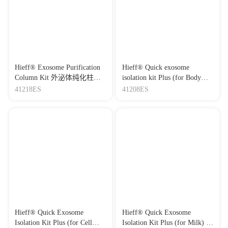
Research
|
DOI：10.1007/s12265-022-10304-2
|
IF：3.22
[26]
Cancer‑associated fibroblast‑derived exosomal miR‑382‑5p
promotes the migration and invasion of oral squamous cell
carcinoma
Journal：ONCOLOGY REPORTS
|
DOI：
10.3892/or.2019.7255
|
IF：3.04
Hieff® Exosome Purification
Hieff® Quick exosome
[27]
Exosomal circPRRX1 functions as a ceRNA for miR-596
Column Kit 外泌体纯化柱试
isolation kit Plus (for Body
to promote the proliferation, migration, invasion, and reduce
剂盒
Fluids) 体液外泌体快速提取
41218ES
41208ES
radiation sensitivity of gastric cancer cells via the upregulation of
分离试剂盒Plus
NF-κB activating protein
Journal：ANTI-CANCER DRUGS
|
DOI：
10.1097/CAD.0000000000001358
|
IF：2.39
[28]
Delivery of miR-224-5p by Exosomes from Cancer-
Associated Fibroblasts Potentiates Progression of Clear Cell
Renal Cell Carcinoma
Journal：Computational and Mathematical Methods in
Medicine
|
DOI：10.1155/2021/5517747
|
IF：2.24
[29]
Alleviation of Spinal Cord Injury by MicroRNA 137-
Overexpressing Bone Marrow Mesenchymal Stem Cell-Derived
Hieff® Quick Exosome
Hieff® Quick Exosome
Exosomes
Isolation Kit Plus (for Cell
Isolation Kit Plus (for Milk) 乳