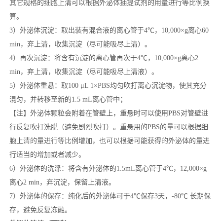
其它规格的细胞上清可以根据外泌体抽提试剂的用量进行等比例换
算。
3）外泌体沉淀：取出装有混合液的离心管于4℃，10,000×g离心60
min，弃上清，收集沉淀（尽可能吸尽上清）。
4）再次沉淀：将含有沉淀的离心管再次于4℃，10,000×g离心2
min，弃上清，收集沉淀（尽可能吸尽上清液）。
5）外泌体重悬：取100 μL 1×PBS均匀吹打离心沉淀物，使其充分
混匀，并转移至新的1.5 mL离心管中；
【注】外泌体颗粒会附着在管壁上，重悬时可以使用PBS对管壁进
行反复吹打洗脱（避免剧烈吹打）。重悬用的PBS的量可以根据细
胞上清的量进行等比例增加，也可以根据可能获得的外泌体的量进
行适当的增加或者减少。
6）外泌体的洗涤：将含有外泌体的1.5mL离心管于4℃，12,000×g
离心2 min，弃沉淀，保留上清液。
7）外泌体的保存：纯化后的外泌体可于4℃保存3天，-80℃ 长期保
存，避免反复冻融。