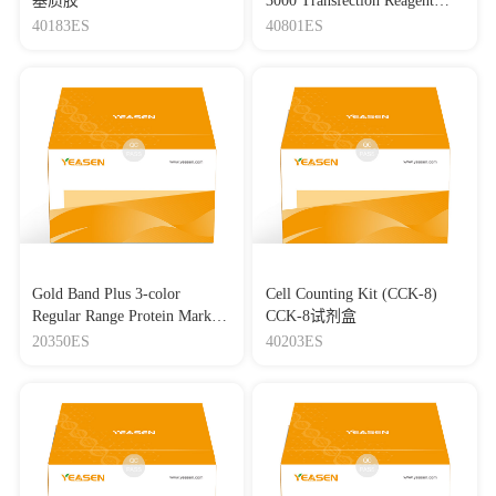
基质胶
3000 Transfection Reagent
angiogenesis of microvessel endothelial cells in glioma
Lipo3000转染试剂
40183ES
40801ES
Journal：JOURNAL OF EXPERIMENTAL & CLINICAL
CANCER RESEARCH
|
DOI：10.1186/s13046-019-1181-
4
|
IF：5.65
[15]
LncRNA surfactant associated 1 activates large tumor
suppressor kinase 1/Yes-associated protein pathway via
modulating hypoxic exosome-delivered miR-4766–5p to inhibit
lung adenocarcinoma metastasis
Journal：INTERNATIONAL JOURNAL OF
BIOCHEMISTRY & CELL BIOLOGY
|
DOI：
10.1016/j.biocel.2022.106317
|
IF：5.65
[16]
Mesenchymal stem cell-derived exosomal miR-143-3p
Gold Band Plus 3-color
Cell Counting Kit (CCK-8)
suppresses myocardial ischemia-reperfusion injury by regulating
Regular Range Protein Marker
CCK-8试剂盒
autophagy
(8-180 kDa) 三色预染蛋白质
20350ES
40203ES
Journal：LIFE SCIENCES
|
DOI：
分子量标准（8-180 kDa）
10.1016/j.lfs.2021.119742
|
IF：5.04
[17]
Breast cancer stem cell-derived extracellular vesicles
transfer ARRDC1-AS1 to promote breast carcinogenesis via a
miR-4731-5p/AKT1 axis-dependent mechanism
Journal：Translational Oncology
|
DOI：