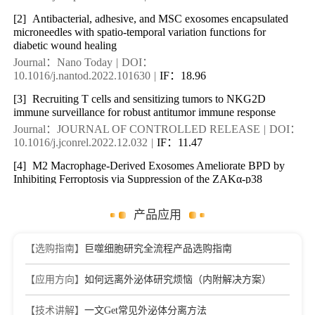
[2]
Antibacterial, adhesive, and MSC exosomes encapsulated
microneedles with spatio-temporal variation functions for
diabetic wound healing
Journal：Nano Today
|
DOI：
10.1016/j.nantod.2022.101630
|
IF：18.96
[3]
Recruiting T cells and sensitizing tumors to NKG2D
immune surveillance for robust antitumor immune response
Journal：JOURNAL OF CONTROLLED RELEASE
|
DOI：
10.1016/j.jconrel.2022.12.032
|
IF：11.47
[4]
M2 Macrophage-Derived Exosomes Ameliorate BPD by
Inhibiting Ferroptosis via Suppression of the ZAKα-p38
Signaling Pathway
Journal：Antioxidants
|
DOI：10.3390/antiox15030326
|
IF：
产品应用
8.2
[5]
A pore-forming protein drives macropinocytosis to facilitate
【选购指南】
巨噬细胞研究全流程产品选购指南
toad water maintaining
Journal：Communications Biology
|
DOI：10.1038/s42003-
【应用方向】
如何远离外泌体研究烦恼（内附解决方案）
022-03686-1
|
IF：6.55
【技术讲解】
一文Get常见外泌体分离方法
[6]
Long Non-Coding LEF1-AS1 Sponge miR-5100 Regulates