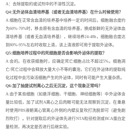
A：去除提取的或试剂中的不溶性沉淀。
Q4:无外泌体血清培养基（或者无血清培养基）在什么时候使用？
A:细胞在正常含血清的培养基中培养一定的时间后，细胞融合度约
为60%-70%时，移去原有含血清的培养基，换成新鲜的无外泌体血
清培养基（或者无血清培养基），继续培养24-48h，细胞融合度达
到80%-95%左右时收取上清，该上清液即可用于提取外泌体。
Q5:细胞培养过程中的死细胞是否会影响外泌体的提取？
A:会的。在收获细胞时，应确定死亡细胞占比不超过5%。细胞凋
亡/死亡过程中会释放大量大小不等的囊泡，它们在外泌体的提取纯
化过程中会污染活细胞产生的外泌体，同时有可能产生大量杂质。
Q6:加了抽提试剂离心之后无沉淀，这个现象正常吗？
A:由于某些细胞（如悬浮细胞、干细胞、神经细胞等）中外泌体含
量比较低，加了试剂A离心之后肉眼可能无法观察到沉淀，在重悬
时使用PBS液朝离心管离心外侧的内壁反复吹打洗脱即可（避免剧
烈吹打）。针对提取后的外泌体先进行NTA粒径检测或BCA蛋白定
量检测，再决定是否进行后继实验。