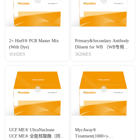
2× Hieff® PCR Master Mix
Primary&Secondary Antibody
(With Dye)
Diluent for WB （WB专用一
抗二抗稀释液）
10102ES
36206ES
UCF.ME® UltraNuclease
MycAway®
UCF.ME® 全能核酸酶（同
Treatment(1000×)-