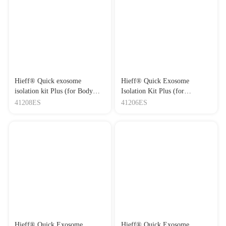
Hieff® Quick exosome
Hieff® Quick Exosome
isolation kit Plus (for Body
Isolation Kit Plus (for
Fluids) 体液外泌体快速提取
Serum/Plasma) 血清/血浆外泌
41208ES
41206ES
分离试剂盒Plus
体快速抽提试剂盒Plus
Hieff® Quick Exosome
Hieff® Quick Exosome