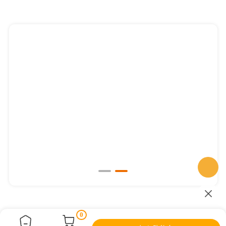
血清或血浆外泌体提取纯化
0