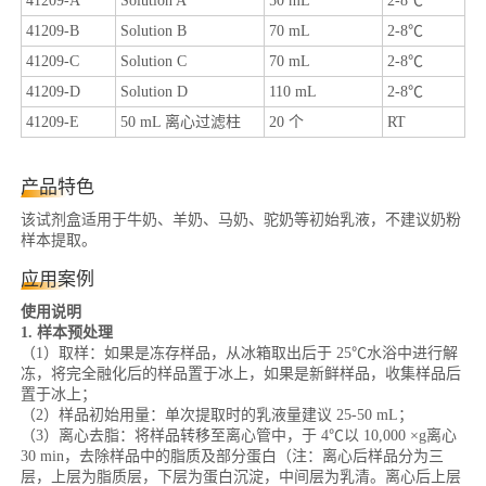
41209-A
Solution A
50 mL
2-8℃
41209-B
Solution B
70 mL
2-8℃
41209-C
Solution C
70 mL
2-8℃
41209-D
Solution D
110 mL
2-8℃
41209-E
50 mL 离心过滤柱
20 个
RT
产品特色
该试剂盒适用于牛奶、羊奶、马奶、驼奶等初始乳液，不建议奶粉
样本提取。
应用案例
使用说明
1. 样本预处理
（1）取样：如果是冻存样品，从冰箱取出后于 25℃水浴中进行解
冻，将完全融化后的样品置于冰上，如果是新鲜样品，收集样品后
置于冰上；
（2）样品初始用量：单次提取时的乳液量建议 25-50 mL；
（3）离心去脂：将样品转移至离心管中，于 4℃以 10,000 ×g离心
30 min，去除样品中的脂质及部分蛋白（注：离心后样品分为三
层，上层为脂质层，下层为蛋白沉淀，中间层为乳清。离心后上层