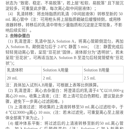
状态为 “致密、稳定、不易脱落”，若上层“松软、易脱落” 且下层沉
淀较多，可重复此步骤，每次离心取中间层液体）；
（4） 乳清转移：将去除脂质的乳清（中间层液体）转移至新的 50
mL 离心管中（注：可用枪头将上层脂质戳破后缓慢倾倒，或用移
液器转移，转移后的乳清中带有少量脂质和沉淀是正常现象，不影
响后续实验）。
2. 去除杂蛋白
（1) 乳清澄清：乳清中加入 Solution A，将离心管颠倒混匀，再加
入 Solution B，颠倒混匀后于 2-8℃ 静置 5 min；（注：静置完成后
轻轻晃动离心管，呈现“豆花状”固体，液体部分为“透明状”。若未
呈现“豆花状”，可再适当加入 Solution B 至混匀后轻晃管壁有“豆花
状”)；
乳清体积
Solution A用量
Solution B用量
20 mL
2 mL
2.5 mL
注：具体加入试剂A,B用量，可根据上表等比例换算。
（2) 乳清澄清：离心去杂蛋白：将澄清后的乳清于4 ℃以10,000×g
离心20 min，收集上清液；(注：若上清可见白色颗粒，建议复此步
骤，避免下一步离心过滤困难。)
（3) 上清液过滤：将收集的上清液转移至50 mL离心过滤柱中，于
4 ℃以3000×g离心 10 min; (注：若未过滤完，可重复离心至上层液
体全部离下来为止。）
（4) 缓冲体系平衡：将过滤后的上清液转移至新的50 mL离心管
中，加入Solution C 后颠倒混匀（注：Solution C 加入剂量和