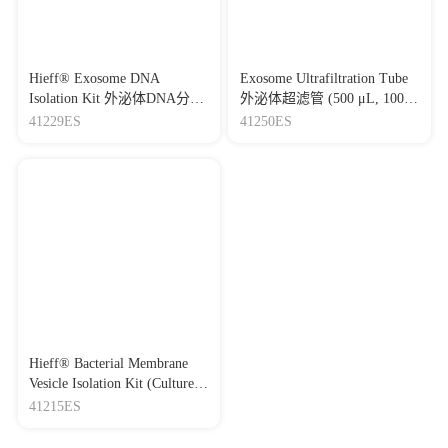
Hieff® Exosome DNA
Exosome Ultrafiltration Tube
Isolation Kit 外泌体DNA分离
外泌体超滤管 (500 μL, 100
试剂盒
kD)
41229ES
41250ES
Hieff® Bacterial Membrane
Vesicle Isolation Kit (Culture
Medium Supernatant) 细菌膜
41215ES
囊泡分离试剂盒（培养基上
清液）