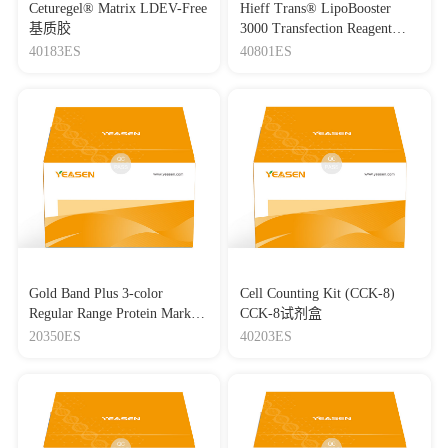
Ceturegel® Matrix LDEV-Free
Hieff Trans® LipoBooster
基质胶
3000 Transfection Reagent
Lipo3000转染试剂
40183ES
40801ES
Gold Band Plus 3-color
Cell Counting Kit (CCK-8)
Regular Range Protein Marker
CCK-8试剂盒
(8-180 kDa) 三色预染蛋白质
20350ES
40203ES
分子量标准（8-180 kDa）