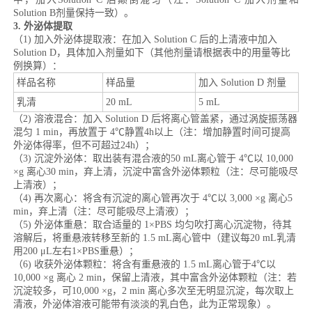
Solution B剂量保持一致）。
3. 外泌体提取
（1) 加入外泌体提取液：在加入 Solution C 后的上清液中加入
Solution D，具体加入剂量如下（其他剂量请根据表中的用量等比
例换算）：
样品名称
样品量
加入 Solution D 剂量
乳清
20 mL
5 mL
（2) 溶液混合：加入 Solution D 后将离心管盖紧，通过涡旋振荡器
混匀 1 min，再放置于 4℃静置4h以上（注：增加静置时间可提高
外泌体得率，但不可超过24h）；
（3) 沉淀外泌体：取出装有混合液的50 mL离心管于 4℃以 10,000
×g 离心30 min，弃上清，沉淀中富含外泌体颗粒（注：尽可能吸尽
上清液）；
（4) 再次离心：将含有沉淀的离心管再次于 4℃以 3,000 ×g 离心5
min，弃上清（注：尽可能吸尽上清液）；
（5) 外泌体重悬：取合适量的 1×PBS 均匀吹打离心沉淀物，待其
溶解后，将重悬液转移至新的 1.5 mL离心管中（建议每20 mL乳清
用200 μL左右1×PBS重悬）；
（6) 收获外泌体颗粒：将含有重悬液的 1.5 mL离心管于4℃以
10,000 ×g 离心 2 min，保留上清液，其中富含外泌体颗粒（注：若
沉淀较多，可10,000 ×g，2 min 离心多次至无明显沉淀，每次取上
清液，外泌体溶液可能带有淡淡的乳白色，此为正常现象）。