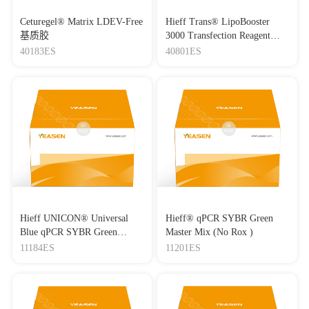
Ceturegel® Matrix LDEV-Free
Hieff Trans® LipoBooster
基质胶
3000 Transfection Reagent
Lipo3000转染试剂
40183ES
40801ES
Hieff UNICON® Universal
Hieff® qPCR SYBR Green
Blue qPCR SYBR Green
Master Mix (No Rox )
Master Mix
11184ES
11201ES