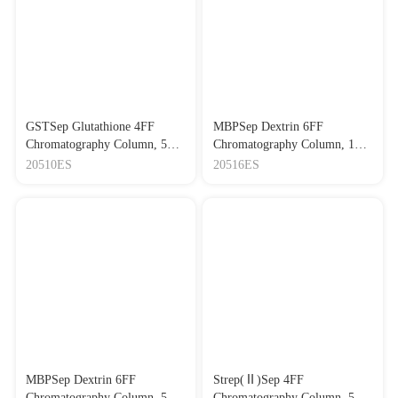
GSTSep Glutathione 4FF
MBPSep Dextrin 6FF
Chromatography Column, 5
Chromatography Column, 1
mL GST标签蛋白纯化预装
mL MBP标签蛋白纯化预装
20510ES
20516ES
柱，5 mL
柱，1 mL
MBPSep Dextrin 6FF
Strep(Ⅱ)Sep 4FF
Chromatography Column, 5
Chromatography Column, 5