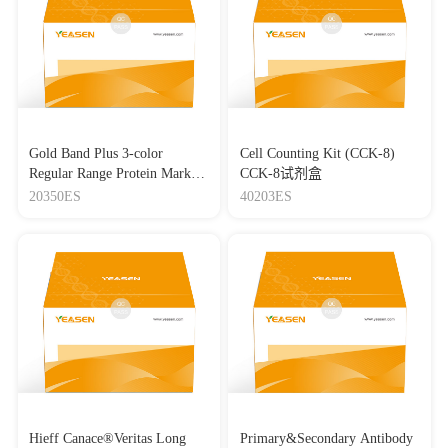
Gold Band Plus 3-color
Cell Counting Kit (CCK-8)
Regular Range Protein Marker
CCK-8试剂盒
(8-180 kDa) 三色预染蛋白质
20350ES
40203ES
分子量标准（8-180 kDa）
Hieff Canace®Veritas Long
Primary&Secondary Antibody