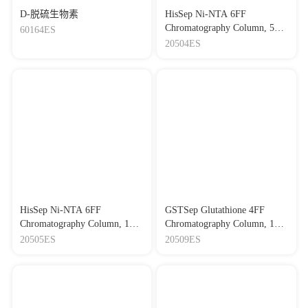
D-脱硫生物素
HisSep Ni-NTA 6FF
Chromatography Column, 5mL
60164ES
His标签蛋白纯化预装柱，5
20504ES
mL
HisSep Ni-NTA 6FF
GSTSep Glutathione 4FF
Chromatography Column, 1
Chromatography Column, 1
mL His标签蛋白纯化预装
mL GST标签蛋白纯化预装
20505ES
20509ES
柱，1 mL
柱，1 mL