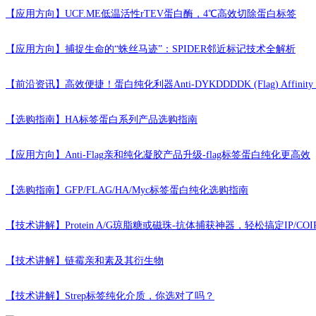
【应用方向】
UCF.ME低温活性rTEV蛋白酶，4℃高效切除蛋白标签
【应用方向】
捕捉生命的“蛛丝马迹”：SPIDER邻近标记技术全解析
【前沿资讯】
高效便捷！蛋白纯化利器Anti-DYKDDDDK (Flag) Affinity
【选购指南】
HA标签蛋白系列产品选购指南
【应用方向】
Anti-Flag亲和纯化凝胶产品升级-flag标签蛋白纯化更高效
【选购指南】
GFP/FLAG/HA/Myc标签蛋白纯化选购指南
【技术讲解】
Protein A/G琼脂糖或磁珠-抗体捕获神器，轻松搞定IP/COI
【技术讲解】
链霉亲和素及其衍生物
【技术讲解】
Strep标签纯化介质，你选对了吗？