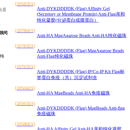
[20585ES]
Anti-DYKDDDDK (Flag) Affinity Gel
融合蛋
(Secretory or Membrane Protein) Anti-Flag亲和
纯化凝胶(分泌蛋白或膜蛋白）
[20786ES]
，我司
Anti-HA MagAgarose Beads Anti-HA纯化磁珠
[20785ES]
Anti-DYKDDDDK (Flag) MagAgarose Beads
Anti-Flag纯化磁珠
的纯
[20765ES]
Anti-DYKDDDDK (Flag) IP/Co-IP Kit Flag标
签蛋白免疫（共）沉淀试剂盒
[20566ES]
Anti-HA MagBeads Anti-HA免疫磁珠
[20565ES]
Anti-DYKDDDDK (Flag) MagBeads Anti-flag
免疫磁珠
[20586ES]
Anti-HA Affinity Gel Anit-HA亲和纯化凝胶