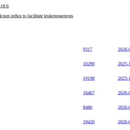
:18.6
ium influx to facilitate leukemogenesis
9317
2026-
10290
2025-
19198
2025-
16467
2026-
8486
2026-
19426
2026-