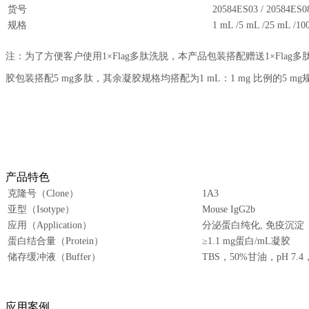
货号
20584ES03 / 20584ES08
规格
1 mL /5 mL /25 mL /10
注：为了方便客户使用1×Flag多肽洗脱，本产品包装搭配赠送1×Flag多肽（Cat
胶包装搭配5 mg多肽，其余凝胶规格均搭配为1 mL：1 mg 比例的5 mg规格1
产品特色
克隆号（Clone）
1A3
亚型（Isotype）
Mouse IgG2b
应用（Application）
分泌蛋白纯化, 免疫沉淀（
蛋白结合量（Protein）
≥1.1 mg蛋白/mL凝胶
储存缓冲液（Buffer）
TBS，50%甘油，pH 7.
应用案例