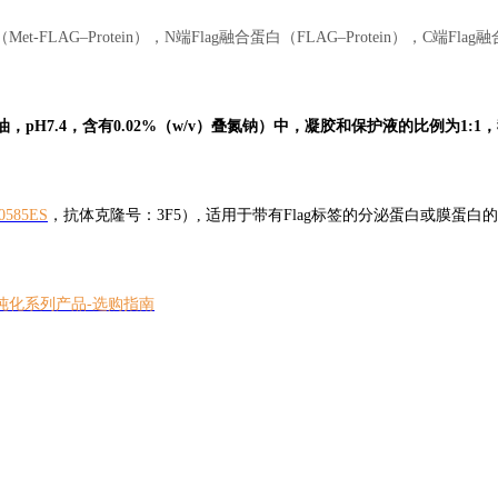
-FLAG–Protein），N端Flag融合蛋白（FLAG–Protein），C端Flag
油，pH7.4，含有0.02%（w/v）叠氮钠）中，凝胶和保护液的比例为1:1
0585ES
，抗体克隆号：3F5）, 适用于带有Flag标签的分泌蛋白或膜蛋白
纯化系列产品-选购指南