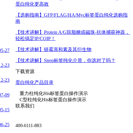
蛋白纯化更高效
【选购指南】
GFP/FLAG/HA/Myc标签蛋白纯化选购指
南
【技术讲解】
Protein A/G琼脂糖或磁珠-抗体捕获神器，
轻松搞定IP/COIP！
【技术讲解】
链霉亲和素及其衍生物
05-27
【技术讲解】
Strep标签纯化介质，你选对了吗？
12-23
下载资源
12-23
蛋白纯化产品目录
重力柱纯化His标签蛋白操作演示
07-09
C型柱纯化His标签蛋白操作演示
联系我们
05-15
06-25
400-6111-883