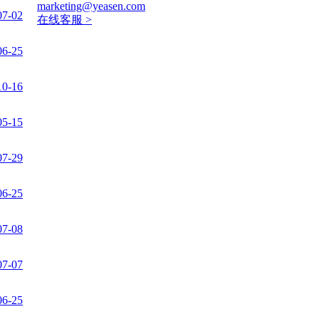
marketing@yeasen.com
07-02
在线客服 >
06-25
10-16
05-15
07-29
06-25
07-08
07-07
06-25