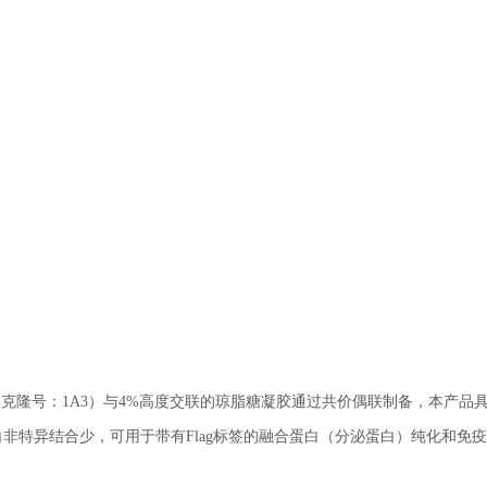
隆抗体（克隆号：1A3）与4%高度交联的琼脂糖凝胶通过共价偶联制备，本产品
杂蛋白非特异结合少，可用于带有Flag标签的融合蛋白（分泌蛋白）纯化和免