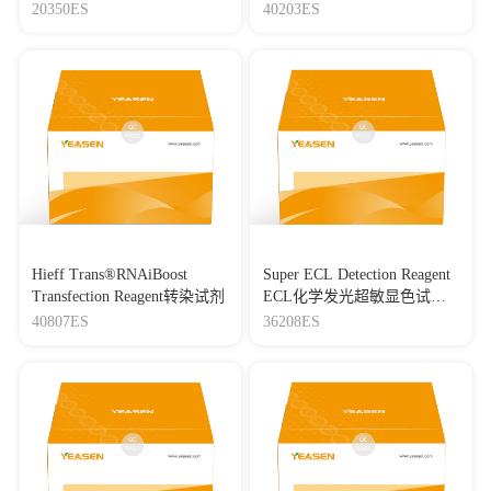
(8-180 kDa) 三色预染蛋白质
20350ES
40203ES
分子量标准（8-180 kDa）
Hieff Trans®RNAiBoost
Super ECL Detection Reagent
Transfection Reagent转染试剂
ECL化学发光超敏显色试剂
盒
40807ES
36208ES