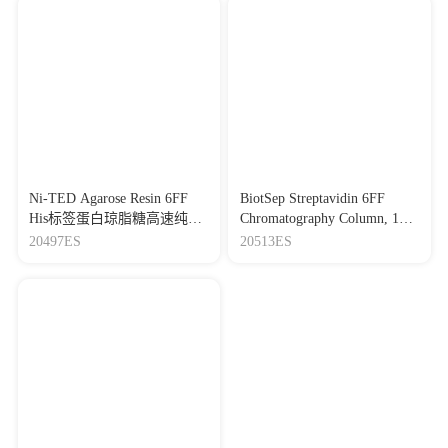
Ni-TED Agarose Resin 6FF
BiotSep Streptavidin 6FF
His标签蛋白琼脂糖高速纯化
Chromatography Column, 1
树脂
mL 生物素分子纯化预装柱，
20497ES
20513ES
1 mL