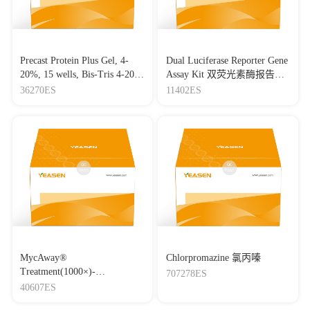
Precast Protein Plus Gel, 4-
Dual Luciferase Reporter Gene
20%, 15 wells, Bis-Tris 4-20%
Assay Kit 双荧光素酶报告基
高分辨率预制胶(Bis-Tris)，
因检测试剂盒
36270ES
11402ES
15孔
MycAway®
Chlorpromazine 氯丙嗪
Treatment(1000×)-
707278ES
Mycoplasma Elimination
40607ES
Reagent 支原体去除试剂