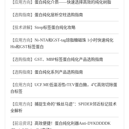
【应用方向】
蛋白纯化介质——快速选择高效的纯化树脂
effective immune response for porcine epidemic diarrhea virus
Journal：VIROLOGY
|
DOI：
【选购指南】
蛋白纯化层析空柱选购指南
10.1016/j.virol.2021.10.010
|
IF：3.62
【技术讲解】
Strep标签蛋白纯化攻略
【应用方向】
Ni-NTA和GST-tag琼脂糖磁珠 1小时快速纯化
His和GST标签蛋白
【选购指南】
GST、MBP标签蛋白纯化产品选购指南
【选购指南】
蛋白纯化系列产品选购指南
【应用方向】
UCF.ME低温活性rTEV蛋白酶，4℃高效切除蛋
白标签
【应用方向】
捕捉生命的“蛛丝马迹”：SPIDER邻近标记技术
全解析
【前沿资讯】
高效便捷！蛋白纯化利器Anti-DYKDDDDK