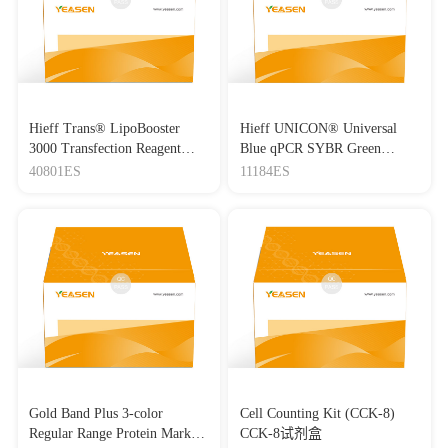
Hieff Trans® LipoBooster
Hieff UNICON® Universal
3000 Transfection Reagent
Blue qPCR SYBR Green
Lipo3000转染试剂
Master Mix
40801ES
11184ES
Gold Band Plus 3-color
Cell Counting Kit (CCK-8)
Regular Range Protein Marker
CCK-8试剂盒