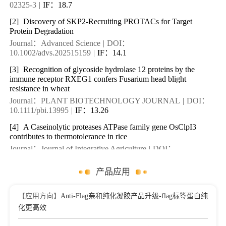
02325-3
|
IF：18.7
[2]
Discovery of SKP2-Recruiting PROTACs for Target
Protein Degradation
Journal：Advanced Science
|
DOI：
10.1002/advs.202515159
|
IF：14.1
[3]
Recognition of glycoside hydrolase 12 proteins by the
immune receptor RXEG1 confers Fusarium head blight
resistance in wheat
Journal：PLANT BIOTECHNOLOGY JOURNAL
|
DOI：
10.1111/pbi.13995
|
IF：13.26
[4]
A Caseinolytic proteases ATPase family gene OsClpI3
contributes to thermotolerance in rice
Journal：Journal of Integrative Agriculture
|
DOI：
10.1016/j.jia.2026.03.017
|
IF：5.7
产品应用
[5]
Fg12 ribonuclease secretion contributes to Fusarium
graminearum virulence and induces plant cell death
Journal：Journal of Integrative Plant Biology
【应用方向】
Anti-Flag亲和纯化凝胶产品升级-flag标签蛋白纯
|
DOI：
10.1111/jipb.12997
|
IF：4.89
化更高效
[6]
LDH nanoparticle adjuvant subunit vaccine induces an