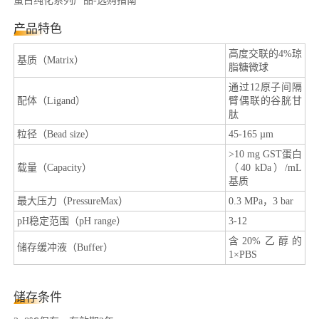
产品特色
高度交联的4%琼
基质（Matrix）
脂糖微球
通过12原子间隔
配体（Ligand）
臂偶联的谷胱甘
肽
粒径（Bead size）
45-165 µm
>10 mg GST蛋白
载量（Capacity）
（40 kDa）/mL
基质
最大压力（PressureMax）
0.3 MPa，3 bar
pH稳定范围（pH range）
3-12
含20%乙醇的
储存缓冲液（Buffer）
1×PBS
储存条件