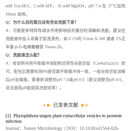
mM Tris-HCl，2 mM ATP，10 mM MgSO4，pH 7.4 在 37℃加热
10min 去除。
Q：为什么目的蛋白没有完全洗脱下来？
A：可能是非特异性疏水作用影响目的蛋白的溶解和洗脱，建议在
洗脱液中加入非离子型洗涤剂，如 0.1%的 Triton X-100 或者 2%正
辛基-β-D-吡喃葡糖苷 Tween-20。
Q：洗脱液怎么配？
A：按说明书用平衡缓冲液配制还原性谷胱甘肽（
Cat#
60342ES
）即
可，配完后需要检测PH是否跟平衡缓冲液一致，一般谷胱甘肽溶解
后pH会偏酸，需重新调整到pH 7.4或pH 8.0（建议调整到pH 8.0，
适当提高pH能提高洗脱效率）。
已发表文献
[1]
Phytophthora targets plant extracellular vesicles to promote
infection
Journal：Nature Microbiology
|
DOI：10.1038/s41564-026-