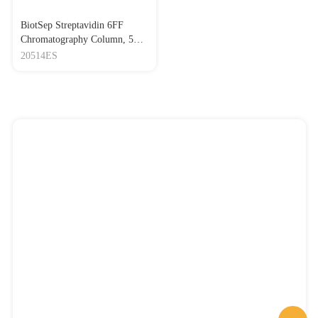
BiotSep Streptavidin 6FF
Chromatography Column, 5
mL 生物素分子纯化预装柱，
20514ES
5 mL