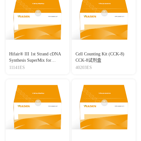
Hifair® III 1st Strand cDNA
Cell Counting Kit (CCK-8)
Synthesis SuperMix for
CCK-8试剂盒
qPCR(gDNA digester plus)
11141ES
40203ES