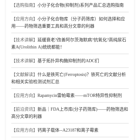
【选购指南】
小分子化合物(抑制剂)系列产品汇总选购指南
【应用方向】
小分子化合物库（分子药筛库）如何选择和应
用——药物筛选重要工具和高分文章的利器
【技术讲解】
延缓衰老?改善阿尔茨海默病?抗氧化?高纯尿石
素A(Urolithin A)统统都能！
【技术讲解】
基于拓扑异构酶抑制剂的ADC们
【文献解读】
什么是铁死亡(Ferroptosis)？铁死亡的文献分析
和相关实验检测试剂汇总
【应用方向】
Rapamycin雷帕霉素——mTOR特异性抑制剂
【前沿资讯】
新品｜FDA上市库(分子药筛库)——药物筛选和
高分文章的利器
【应用方向】
钙离子载体--A23187和离子霉素