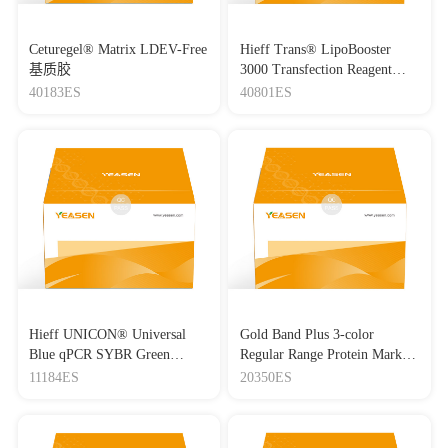
Ceturegel® Matrix LDEV-Free
Hieff Trans® LipoBooster
基质胶
3000 Transfection Reagent
Lipo3000转染试剂
40183ES
40801ES
Hieff UNICON® Universal
Gold Band Plus 3-color
Blue qPCR SYBR Green
Regular Range Protein Marker
Master Mix
(8-180 kDa) 三色预染蛋白质
11184ES
20350ES
分子量标准（8-180 kDa）