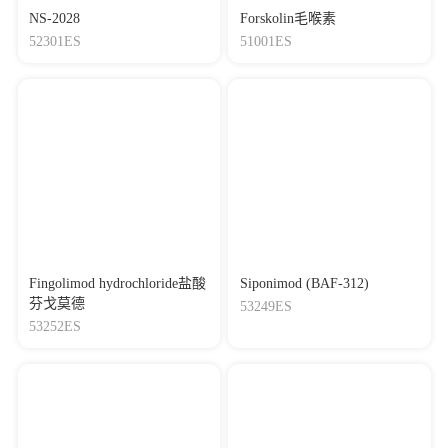
NS-2028
Forskolin毛喉素
52301ES
51001ES
Fingolimod hydrochloride盐酸
Siponimod (BAF-312)
芬戈莫德
53249ES
53252ES