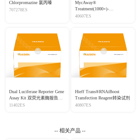
Chlorpromazine 氯丙嗪
MycAway®
Treatment(1000×)-
707278ES
Mycoplasma Elimination
40607ES
Reagent 支原体去除试剂
（1000×）
Dual Luciferase Reporter Gene
Hieff Trans®RNAiBoost
Assay Kit 双荧光素酶报告基
Transfection Reagent转染试剂
因检测试剂盒
11402ES
40807ES
-- 相关产品 --