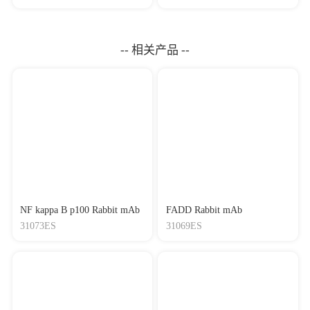
-- 相关产品 --
NF kappa B p100 Rabbit mAb
FADD Rabbit mAb
31073ES
31069ES