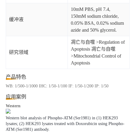
10mM PBS, pH 7.4,
150mM sodium chloride,
缓冲液
0.05% BSA, 0.02% sodium
azide and 50% glycerol.
凋亡与自噬 >Regulation of
Apoptosis 凋亡与自噬
研究领域
>Mitochondrial Control of
Apoptosis
产品特色
WB: 1/500-1/1000 IHC: 1/50-1/100 IF: 1/50-1/200 IP: 1/50
应用案例
Western
Western blot analysis of Phospho-ATM (Ser1981) in (1) HEK293
lysates; (2) HEK293 lysates treated with Doxorubicin using Phospho-
ATM (Ser1981) antibody.