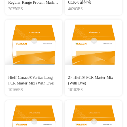
Regular Range Protein Marker
CCK-8试剂盒
(8-180 kDa) 三色预染蛋白质
20350ES
40203ES
分子量标准（8-180 kDa）
Hieff Canace®Veritas Long
2× Hieff® PCR Master Mix
PCR Master Mix (With Dye)
(With Dye)
10166ES
10102ES