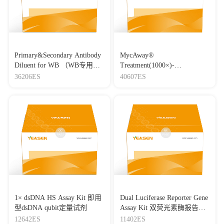
Primary&Secondary Antibody
MycAway®
Diluent for WB （WB专用一
Treatment(1000×)-
抗二抗稀释液）
Mycoplasma Elimination
36206ES
40607ES
Reagent 支原体去除试剂
（1000×）
1× dsDNA HS Assay Kit 即用
Dual Luciferase Reporter Gene
型dsDNA qubit定量试剂
Assay Kit 双荧光素酶报告基
因检测试剂盒
12642ES
11402ES