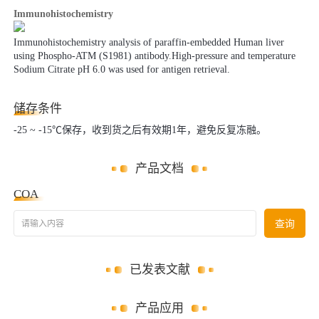
Immunohistochemistry
Immunohistochemistry analysis of paraffin-embedded Human liver
using Phospho-ATM (S1981) antibody.High-pressure and temperature
Sodium Citrate pH 6.0 was used for antigen retrieval.
储存条件
-25 ~ -15℃保存，收到货之后有效期1年，避免反复冻融。
产品文档
COA
请输入内容
查询
已发表文献
产品应用