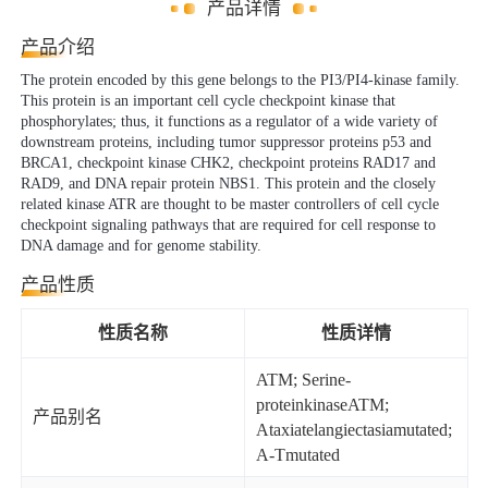
产品详情
产品介绍
The protein encoded by this gene belongs to the PI3/PI4-kinase family.
This protein is an important cell cycle checkpoint kinase that
phosphorylates; thus, it functions as a regulator of a wide variety of
downstream proteins, including tumor suppressor proteins p53 and
BRCA1, checkpoint kinase CHK2, checkpoint proteins RAD17 and
RAD9, and DNA repair protein NBS1. This protein and the closely
related kinase ATR are thought to be master controllers of cell cycle
checkpoint signaling pathways that are required for cell response to
DNA damage and for genome stability.
产品性质
性质名称
性质详情
ATM; Serine-
proteinkinaseATM;
产品别名
Ataxiatelangiectasiamutated;
A-Tmutated