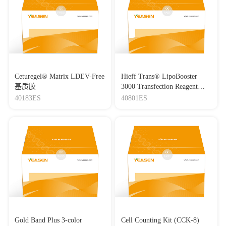
Ceturegel® Matrix LDEV-Free
Hieff Trans® LipoBooster
基质胶
3000 Transfection Reagent
Lipo3000转染试剂
40183ES
40801ES
Gold Band Plus 3-color
Cell Counting Kit (CCK-8)