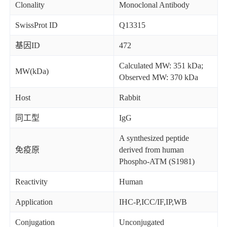
Clonality
Monoclonal Antibody
SwissProt ID
Q13315
基因ID
472
Calculated MW: 351 kDa;
MW(kDa)
Observed MW: 370 kDa
Host
Rabbit
同工型
IgG
A synthesized peptide
免疫原
derived from human
Phospho-ATM (S1981)
Reactivity
Human
Application
IHC-P,ICC/IF,IP,WB
Conjugation
Unconjugated