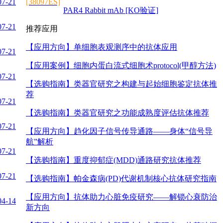
07-21
[38097ES]
PAR4 Rabbit mAb [KO验证]
07-21
推荐应用
【应用方向】
单细胞表观测序中的抗体应用
07-21
【应用案例】
细胞内蛋白流式细胞术protocol(甲醇方法)
07-21
【选购指南】
类器官研究之构建与起始细胞鉴定抗体推
荐
07-21
【选购指南】
类器官研究之功能成熟度评估抗体推荐
07-21
【应用方向】
趋化因子信号传导通路——身体“信号导
航”解析
07-21
【选购指南】
重度抑郁症(MDD)通路研究抗体推荐
07-21
【选购指南】
帕金森病(PD)代谢机制核心抗体研究指南
【应用方向】
抗体助力心脏免疫研究——解锁心衰防治
04-14
新方向