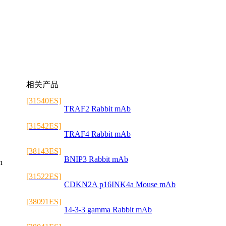
相关产品
[31540ES]
TRAF2 Rabbit mAb
[31542ES]
TRAF4 Rabbit mAb
[38143ES]
BNIP3 Rabbit mAb
h
[31522ES]
CDKN2A p16INK4a Mouse mAb
[38091ES]
14-3-3 gamma Rabbit mAb