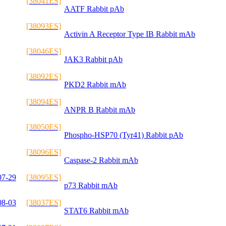
[38041ES]
AATF Rabbit pAb
[38093ES]
Activin A Receptor Type IB Rabbit mAb
[38046ES]
JAK3 Rabbit pAb
[38092ES]
PKD2 Rabbit mAb
[38094ES]
ANPR B Rabbit mAb
[38050ES]
Phospho-HSP70 (Tyr41) Rabbit pAb
[38096ES]
Caspase-2 Rabbit mAb
07-29
[38095ES]
p73 Rabbit mAb
08-03
[38037ES]
STAT6 Rabbit mAb