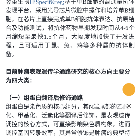
翌圣生物
HiSpecif&reg;
基于单B细胞的高通量抗体
发现平台，采用光导芯片微腔中操作和培养单B细
胞，在芯片上直接完成单B细胞抗体表达、抗原结
合及功能测试，将抗体药物早期发现时间从4-6个
月缩短至最快1.5个月，大幅度地加快了开发进
程，且可适用于鼠、兔、鸡等多种属的抗体制
备。
目前肿瘤表观遗传学通路研究的核心方向主要分
为四大类：
（一）组蛋白翻译后修饰通路
组蛋白是染色质的核心组分，其N端尾部的乙酰
化、甲基化、泛素化等翻译后修饰，是表观遗传
调控的核心方式，可直接影响染色质构象，进而
调控基因转录效率，其异常修饰是肿瘤的典型特