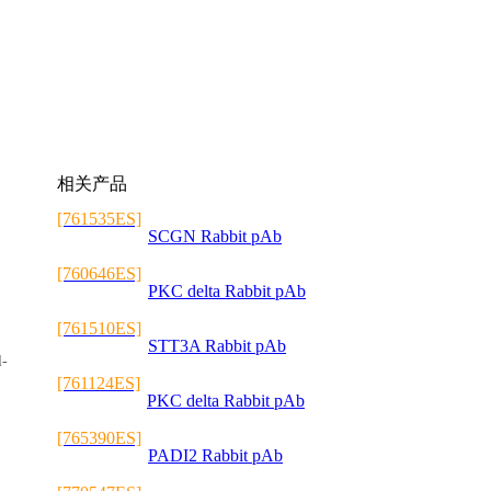
相关产品
[761535ES]
SCGN Rabbit pAb
[760646ES]
PKC delta Rabbit pAb
[761510ES]
STT3A Rabbit pAb
l-
[761124ES]
PKC delta Rabbit pAb
[765390ES]
PADI2 Rabbit pAb