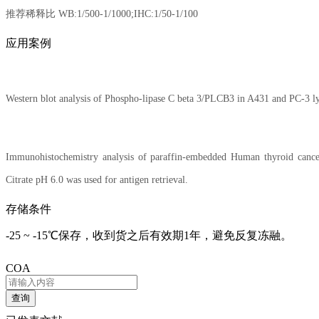
推荐稀释比 WB:1/500-1/1000;IHC:1/50-1/100
应用案例
Western blot analysis of Phospho-lipase C beta 3/PLCB3 in A431 and PC-3 l
Immunohistochemistry analysis of paraffin-embedded Human thyroid cance
Citrate pH 6.0 was used for antigen retrieval.
存储条件
-25 ~ -15℃保存，收到货之后有效期1年，避免反复冻融。
COA
查询