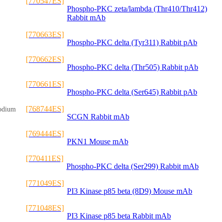
[770547ES]
Phospho-PKC zeta/lambda (Thr410/Thr412)
Rabbit mAb
[770663ES]
Phospho-PKC delta (Tyr311) Rabbit pAb
[770662ES]
Phospho-PKC delta (Thr505) Rabbit pAb
[770661ES]
Phospho-PKC delta (Ser645) Rabbit pAb
[768744ES]
Sodium
SCGN Rabbit mAb
[769444ES]
PKN1 Mouse mAb
[770411ES]
Phospho-PKC delta (Ser299) Rabbit mAb
[771049ES]
PI3 Kinase p85 beta (8D9) Mouse mAb
[771048ES]
PI3 Kinase p85 beta Rabbit mAb