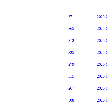
87
2026-
365
2026-
312
2026-
325
2026-
279
2026-
315
2026-
267
2026-
308
2026-