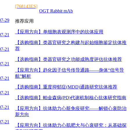
[768143ES]
OGT Rabbit mAb
07-29
推荐应用
【应用方向】
单细胞表观测序中的抗体应用
07-21
【选购指南】
类器官研究之构建与起始细胞鉴定抗体推
荐
07-21
【选购指南】
类器官研究之功能成熟度评估抗体推荐
07-21
【应用方向】
趋化因子信号传导通路——身体“信号导
航”解析
07-21
【选购指南】
重度抑郁症(MDD)通路研究抗体推荐
07-21
【选购指南】
帕金森病(PD)代谢机制核心抗体研究指南
07-21
【应用方向】
抗体助力心脏免疫研究——解锁心衰防治
新方向
07-21
【应用方向】
抗体助力心肌肥大与心衰研究：从基础探