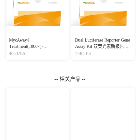
MycAway®
Dual Luciferase Reporter Gene
Treatment(1000×)-
Assay Kit 双荧光素酶报告基
Mycoplasma Elimination
因检测试剂盒
40607ES
11402ES
Reagent 支原体去除试剂
（1000×）
-- 相关产品 --