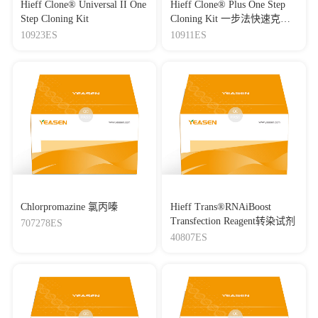
Hieff Clone® Universal II One
Hieff Clone® Plus One Step
Step Cloning Kit
Cloning Kit 一步法快速克隆
试剂盒
10923ES
10911ES
Chlorpromazine 氯丙嗪
Hieff Trans®RNAiBoost
Transfection Reagent转染试剂
707278ES
40807ES