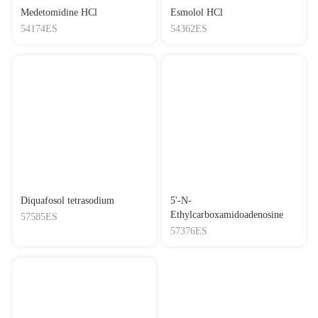
Medetomidine HCl
Esmolol HCl
54174ES
54362ES
Diquafosol tetrasodium
5'-N-
Ethylcarboxamidoadenosine
57585ES
57376ES