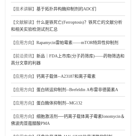
【技术讲解】
基于拓扑异构酶抑制剂的ADC们
【文献解读】
什么是铁死亡(Ferroptosis)？铁死亡的文献分析
和相关实验检测试剂汇总
【应用方向】
Rapamycin雷帕霉素——mTOR特异性抑制剂
【前沿资讯】
新品｜FDA上市库(分子药筛库)——药物筛选和
高分文章的利器
【应用方向】
钙离子载体--A23187和离子霉素
【应用方向】
蛋白转运抑制剂--Brefeldin A布雷非德菌素A
【应用方向】
蛋白酶体抑制剂--MG132
【应用方向】
细胞激活剂──钙离子载体离子霉素Ionomycin＆
佛波肉荳蔻醋酸PMA