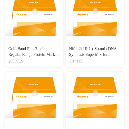
Gold Band Plus 3-color
Hifair® III 1st Strand cDNA
Regular Range Protein Marker
Synthesis SuperMix for
(8-180 kDa) 三色预染蛋白质
qPCR(gDNA digester plus)
20350ES
11141ES
分子量标准（8-180 kDa）