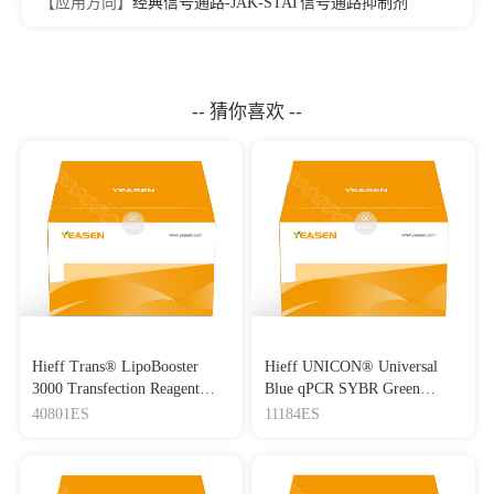
【应用方向】
经典信号通路-JAK-STAT信号通路抑制剂
-- 猜你喜欢 --
Hieff Trans® LipoBooster
Hieff UNICON® Universal
3000 Transfection Reagent
Blue qPCR SYBR Green
Lipo3000转染试剂
Master Mix
40801ES
11184ES