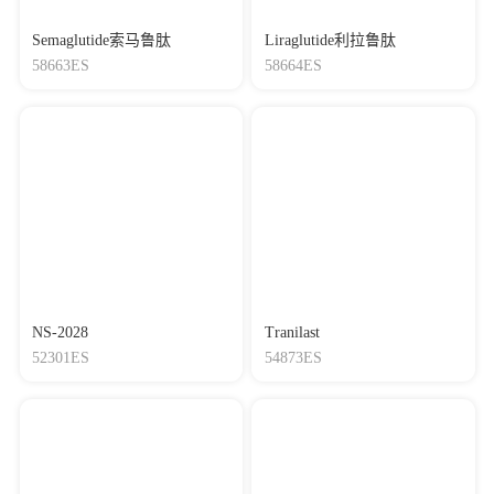
Semaglutide索马鲁肽
Liraglutide利拉鲁肽
58663ES
58664ES
NS-2028
Tranilast
52301ES
54873ES