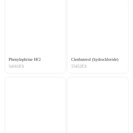
Phenylephrine HCl
Clenbuterol (hydrochloride)
54161ES
55452ES