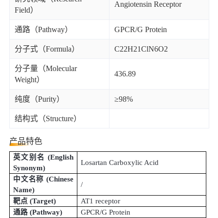
Angiotensin Receptor
Field）
通路（Pathway）
GPCR/G Protein
分子式（Formula）
C22H21ClN6O2
分子量（Molecular
436.89
Weight）
纯度（Purity）
≥98%
结构式（Structure）
产品特色
英文别名
(
English
Losartan Carboxylic Acid
Synonym
)
中文名称
(
Chinese
/
Name
)
靶点
(Target)
AT1 receptor
通路
(Pathway)
GPCR/G Protein