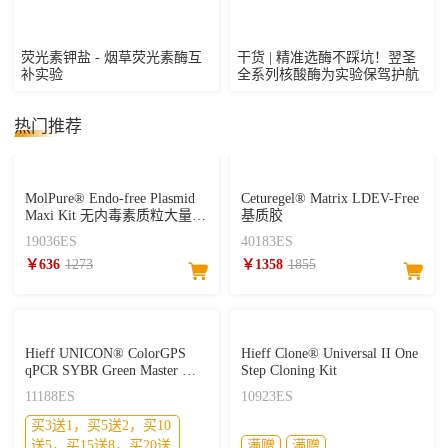
荧光素钾盐 - 烟草荧光素酶互
干货 | 精准选酶不踩坑！翌圣
补实验
全系列核酸酶为实验保驾护航
热门推荐
MolPure® Endo-free Plasmid
Ceturegel® Matrix LDEV-Free
Maxi Kit 无内毒素质粒大量提
基质胶
取试剂盒
19036ES
40183ES
￥636
1273
￥1358
1855
Hieff UNICON® ColorGPS
Hieff Clone® Universal II One
qPCR SYBR Green Master Mix
Step Cloning Kit
(No Rox)
11188ES
10923ES
买3送1，买5送2，买10
送5，买15送8，买20送
满赠
满赠