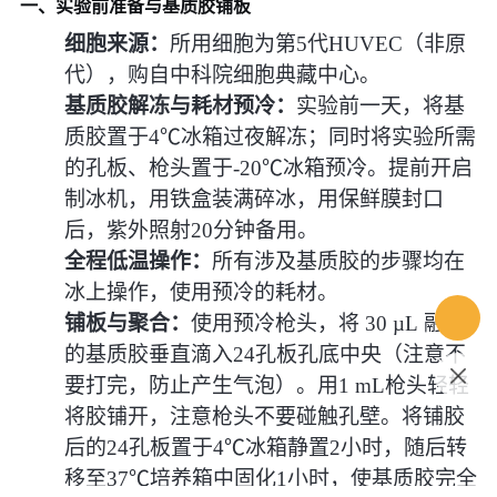
一、实验前准备与基质胶铺板
细胞来源：
所用细胞为第5代HUVEC（非原
代），购自中科院细胞典藏中心。
基质胶解冻与耗材预冷：
实验前一天，将基
质胶置于4℃冰箱过夜解冻；同时将实验所需
的孔板、枪头置于-20℃冰箱预冷。提前开启
制冰机，用铁盒装满碎冰，用保鲜膜封口
后，紫外照射20分钟备用。
全程低温操作：
所有涉及基质胶的步骤均在
冰上操作，使用预冷的耗材。
铺板与聚合：
使用预冷枪头，将 30 µL 融化
的基质胶垂直滴入24孔板孔底中央（注意不
要打完，防止产生气泡）。用1 mL枪头轻轻
将胶铺开，注意枪头不要碰触孔壁。将铺胶
后的24孔板置于4℃冰箱静置2小时，随后转
移至37℃培养箱中固化1小时，使基质胶完全