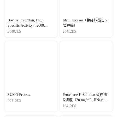
Bovine Thrombin, High
IdeS Protease（免疫球蛋白G
Specific Activity, >2000
降解酶）
IU/mg 牛凝血酶（高活力，
20402ES
20412ES
>2000 IU/mg）
SUMO Protease
Proteinase K Solution 蛋白酶
K溶液（20 mg/mL, RNase-
20410ES
Free, DNase-Free）
10412ES