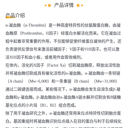
产品详情
产品介绍
α-凝血酶（α-Thrombin）是一种高度特异性的丝氨酸蛋白酶，由凝
血酶原（Prothrombin，II因子）经蛋白水解活化而来。它在凝血过
程中起着非常重要的作用，不仅能够促使纤维蛋白凝块的产生，还
负责提供反馈信号来激活前辅因子：V因子和VIII因子。也可以激
活XIII因子和血小板，或者用作血管收缩剂。
在体内，活化的X因子（Factor Xa）切割凝血酶原，释放出活性肽
并将凝血酶切割成具有催化活性的α-凝血酶。α-凝血酶由一条轻链
（A chain）（Mw~6,000）和一条重链（B chain）（Mw~31,000）
通过二硫键连接而成。某些情况下，α-凝血酶会发生自溶生成β-凝
血酶和γ-凝血酶。β-凝血酶由对α-凝血酶A链水解并切割含有B链糖
基化位点的小片段（B1，B2）组合而成。
除了用于凝血研究之外，α-凝血酶还常用来位点特异性切割融合蛋
白。基因重组时将凝血酶识别位点插入在目的蛋白与利于后续纯化