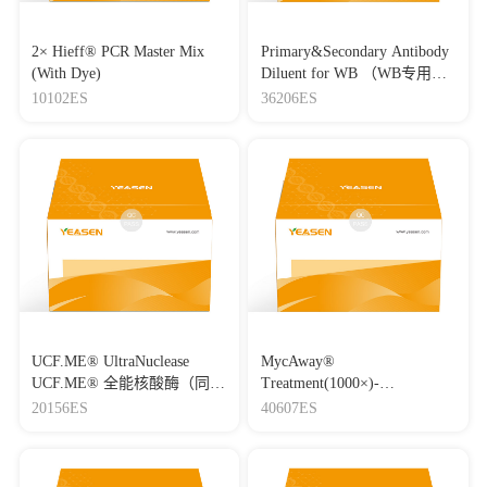
2× Hieff® PCR Master Mix
Primary&Secondary Antibody
(With Dye)
Diluent for WB （WB专用一
抗二抗稀释液）
10102ES
36206ES
UCF.ME® UltraNuclease
MycAway®
UCF.ME® 全能核酸酶（同
Treatment(1000×)-
Benzonase）
Mycoplasma Elimination
20156ES
40607ES
Reagent 支原体去除试剂
（1000×）