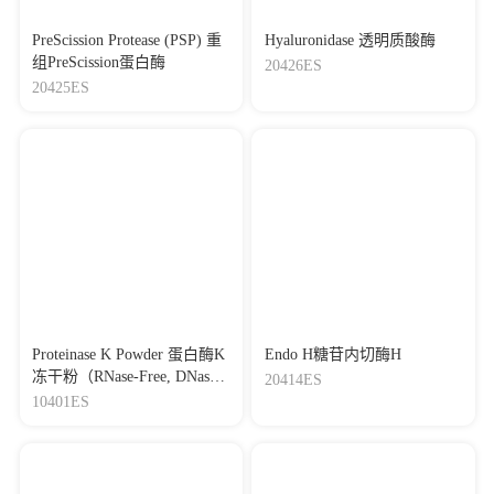
PreScission Protease (PSP) 重
Hyaluronidase 透明质酸酶
组PreScission蛋白酶
20426ES
20425ES
Proteinase K Powder 蛋白酶K
Endo H糖苷内切酶H
冻干粉（RNase-Free, DNase-
20414ES
Free）
10401ES