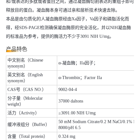
和/或表达的多肽或者蛋白之间，通过凝血酶切割表达的重组子即可
释放目的蛋白。凝血酶本身可通过亲和层析技术快速去除。
本品是由匀质化的人凝血酶原经由Xa因子，Va因子和磷脂活化而
得，经SDS-PAGE检测确保凝血酶原的完全活化，并以NIH凝血酶
的标准品为参考，提供的酶活力不少于3091 NIH U/mg。
产品特色
中文别名（Chinese
α-凝血酶；IIa因子；
synonym）
英文别名（English
α-Thrombin；Factor IIa
synonym）
CAS号（CAS NO.）
9002-04-4
分子量（Molecular
37000 daltons
weight）
活力（Activity）
≥3091.00 NIH U/mg
50 mM Sodium Citrate/0.2 M NaCl/0.1% PE
缓冲液组分（Buffer）
8000/pH 6.5
含量（Total protein）
0.324 mg