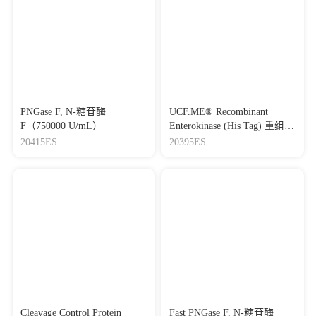
PNGase F, N-糖苷酶
UCF.ME® Recombinant
F（750000 U/mL）
Enterokinase (His Tag) 重组肠
激酶（His标签）
20415ES
20395ES
Cleavage Control Protein
Fast PNGase F, N-糖苷酶