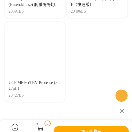
(Enterokinase) 肠激酶酶切阳
F（快速版）
性底物
20391ES
20406ES
UCF.ME® rTEV Protease (5
U/μL)
20427ES
0
加入购物车