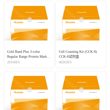
Gold Band Plus 3-color
Cell Counting Kit (CCK-8)
Regular Range Protein Marker
CCK-8试剂盒
(8-180 kDa) 三色预染蛋白质
20350ES
40203ES
分子量标准（8-180 kDa）