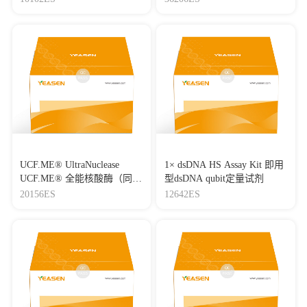
Journal：JOURNAL OF
NANOBIOTECHNOLOGY
|
DOI：10.1186/s12951-021-
01143-5
|
IF：10.44
[20]
Multi-omics analysis the effects of Dhx37 deficiency on
testis development and nucleolar homeostasis
Journal：Cell Death Discovery
|
DOI：10.1038/s41420-025-
02875-1
|
IF：10.4
[21]
Tumor-permeated bioinspired theranostic nanovehicle
remodels tumor immunosuppression for cancer therapy
Journal：BIOMATERIALS
|
DOI：
UCF.ME® UltraNuclease
1× dsDNA HS Assay Kit 即用
10.1016/j.biomaterials.2020.120609
|
IF：10.32
UCF.ME® 全能核酸酶（同
型dsDNA qubit定量试剂
Benzonase）
[22]
Metabolic modulation via mTOR pathway and anti-
20156ES
12642ES
angiogenesis remodels tumor microenvironment using PD-L1-
targeting codelivery
Journal：BIOMATERIALS
|
DOI：
10.1016/j.biomaterials.2020.120187
|
IF：10.32
[23]
ISGylation prevents autophagic degradation of STING and
promotes antitumor immunity in lung cancer
Journal：Cell Death & Disease
|
DOI：10.1038/s41419-026-