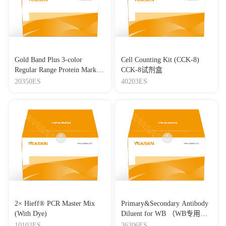
Journal：CELLULAR & MOLECULAR BIOLOGY
LETTERS
|
DOI：10.1186/s11658-026-00957-1
|
IF：12.2
[16]
Bioinspired lipoproteins-mediated photothermia remodels
tumor stroma to improve cancer cell accessibility of second
nanoparticles
Gold Band Plus 3-color
Cell Counting Kit (CCK-8)
Journal：Nature Communications
|
DOI：10.1038/s41467-019-
Regular Range Protein Marker
CCK-8试剂盒
11235-4
|
IF：11.88
(8-180 kDa) 三色预染蛋白质
20350ES
40203ES
[17]
分子量标准（8-180 kDa）
Remodeling “cold” tumor immune microenvironment via
epigenetic-based therapy using targeted liposomes with in situ
formed albumin corona
Journal：Acta Pharmaceutica Sinica B
|
DOI：
10.1016/j.apsb.2021.09.022
|
IF：11.61
[18]
Synergistic Enhancement of Immunogenic Cell Death
Through Photothermal/Photodynamic Effects via Complex
Nanoenzymes for Pancreatic Cancer Therapy
Journal：Advanced Healthcare Materials
|
DOI：
10.1002/adhm.202505709
|
IF：11
2× Hieff® PCR Master Mix
Primary&Secondary Antibody
[19]
M2 macrophage microvesicle-inspired nanovehicles
(With Dye)
Diluent for WB （WB专用一
improve accessibility to cancer cells and cancer stem cells in
抗二抗稀释液）
tumors
10102ES
36206ES