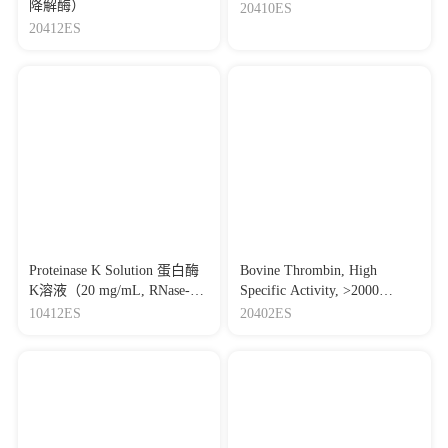
降解酶）
20410ES
[28]
CKLF-like MARVEL transmembrane domain-containing
20412ES
superfamily 8 (CMTM8) promotes Notch signalling to maintain
CD8+ T cell- and NK cell-dependent tumour immune escape
Journal：BRITISH JOURNAL OF
PHARMACOLOGY
|
DOI：10.1111/bph.70489
|
IF：7.5
[29]
Construction of stable membranal CMTM6-PD-L1 full-
length complex to evaluate the PD-1/PD-L1-CMTM6 interaction
and develop anti-tumor anti-CMTM6 nanobody
Journal：ACTA PHARMACOLOGICA SINICA
|
DOI：
10.1038/s41401-022-01020-3
|
IF：7.17
[30]
Activation of MTCH2 by Momordin Ic Prevents Colitis
and Colitis-Associated Colorectal Cancer Through Rescuing the
Proteinase K Solution 蛋白酶
Bovine Thrombin, High
Mitochondrial Dysfunction of Macrophage
K溶液（20 mg/mL, RNase-
Specific Activity, >2000
Journal：PHYTOTHERAPY RESEARCH
|
DOI：
Free, DNase-Free）
IU/mg 牛凝血酶（高活力，
10412ES
20402ES
10.1002/ptr.70348
|
IF：6.3
>2000 IU/mg）
[31]
Deformable liposomal codelivery of vorinostat and
simvastatin promotes antitumor responses through remodeling
tumor microenvironment
Journal：Biomaterials Science
|
DOI：
10.1039/D0BM01516D
|
IF：6.18