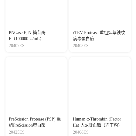
[32]
Cell-Free Fat Extract Improves Ovarian Function and
Fertility in Mice With Advanced Age
Journal：Frontiers in Endocrinology
|
DOI：
10.3389/fendo.2022.912648
|
IF：6.06
PNGase F, N-糖苷酶
rTEV Protease 重组烟草蚀纹
[33]
A novel mRNA-based therapeutic vaccine elicits robust
F（100000 U/mL）
病毒蛋白酶
anti-tumor immunity against HPV-associated malignancies
20407ES
20403ES
Journal：Frontiers in Immunology
|
DOI：
10.3389/fimmu.2026.1823374
|
IF：5.9
[34]
Topology-Engineered Hyperbranched Zwitterionic
Polymer Enabling Robust Hydration Lubrication in
Osteoarthritic Joints
Journal：BIOMACROMOLECULES
|
DOI：
10.1021/acs.biomac.6c00036
|
IF：5.9
[35]
Serotonin-RhoA/ROCK axis promotes acinar-to-ductal
metaplasia in caerulein-induced chronic pancreatitis
Journal：BIOMEDICINE &
PHARMACOTHERAPY
|
DOI：
PreScission Protease (PSP) 重
Human α-Thrombin (Factor
10.1016/j.biopha.2020.109999
|
IF：4.55
组PreScission蛋白酶
IIa) 人α-凝血酶（冻干粉）
20425ES
20408ES
[36]
Berberine inhibits pancreatic intraepithelial neoplasia by