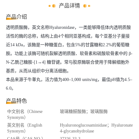
产品详情
产品介绍
透明质酸酶，英文名称Hyaluronidase，一类能够降低体内透明质酸
活性的酶的总称，结构上由4个相同亚基构成，每个亚基分子量接
近14 kDa，该酶是一种糖蛋白，包含5%的甘露糖和2.2%的葡萄糖
胺。功能上该酶可随机裂解透明质酸、软骨素和硫酸软骨素中的 β-
N-乙酰己糖胺-[1→4] 糖苷键。常与胶原酶联合使用于降解细胞外
基质，从而从组织中分离活细胞。
本品来源于牛睾丸，活力值为400–1,000 units/mg，最佳pH值为4.5–
6.0。
产品特色
中文别名（Chinese
玻璃糖醛酸酶；玻璃酸酶
Synonym）
英文别名（English
Hyaluronoglucosaminidase；Hyaluronate
Synonym）
4-glycanohydrolase
CAS号（CAS NO.）
37326-33-3