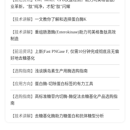
17.1
业革新，“肽”纯净，才配“肽”闪耀
[7]
Near-Infrared Triggered Cascade of Antitumor Immune
【技术讲解】
一文教你了解和选择蛋白酶K
Responses Based on the Integrated Core–Shell Nanoparticle
Journal：ADVANCED FUNCTIONAL
MATERIALS
【技术讲解】
|
重组肠激酶(Enterokinase)助力司美格鲁肽高效
DOI：10.1002/adfm.202000335
|
IF：16.84
制造
[8]
Oxygen-Delivering Polyfluorocarbon Nanovehicles
Improve Tumor Oxygenation and Potentiate Photodynamic-
【前沿资讯】
上新|Fast PNGase F, 仅需10分钟完成彻底且无偏
Mediated Antitumor Immunity
好地去糖基化
Journal：ACS Nano
|
DOI：10.1021/acsnano.1c00033
|
IF：
15.88
【选购指南】
浅谈胰岛素生产用酶选购指南
[9]
Microvesicle-inspired oxygen-delivering nanosystem
potentiates radiotherapy-mediated modulation of tumor stroma
【应用方向】
蛋白酶-切除蛋白标签的有力工具
and antitumor immunity
Journal：BIOMATERIALS
|
DOI：
【选购指南】
高标准糖苷内切酶-酶促法去糖基化产品选购指
10.1016/j.biomaterials.2022.121855
|
IF：15.3
南
[10]
Hybrid M13 bacteriophage-based vaccine platform for
personalized cancer immunotherapy
【技术讲解】
去糖基化酶助力糖蛋白和抗体糖型分析
Journal：BIOMATERIALS
|
DOI：
10.1016/j.biomaterials.2022.121763
|
IF：15.3