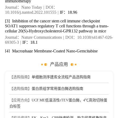
immunotherapy
Journal：Nano Today
|
DOI：
10.1016/j.nantod.2022.101555
|
IF：18.96
[3]
Inhibition of the cancer stem cell immune checkpoint
SOAT1 suppresses regulatory T cell functions through a trans-
cellular 20(S)-Hydroxycholesterol-GPR132 pathway in mice
Journal：Nature Communications
|
DOI：10.1038/s41467-026-
69305-3
|
IF：18.1
[4]
Macrophage Membrane-Coated Nano-Gemcitabine
Promotes Lymphocyte Infiltration and Synergizes AntiPD-L1 to
Restore the Tumoricidal Function
产品应用
Journal：ACS Nano
|
DOI：10.1021/acsnano.2c07861
|
IF：
18.03
【选购指南】
单细胞测序建库全流程产品选购指南
[5]
Homotypic Targeted Photosensitive Nanointerferer for
Tumor Cell Cycle Arrest to Boost Tumor Photoimmunotherapy
【选购指南】
蛋白质组学常用蛋白酶选购指南
Journal：ACS Nano
|
DOI：10.1021/acsnano.2c06871
|
IF：
18.03
【应用方向】
UCF.ME低温活性rTEV蛋白酶，4℃高效切除蛋
[6]
Tuning Bacterial Morphology to Enhance Anticancer
白标签
Vaccination
Journal：ACS Nano
|
DOI：10.1021/acsnano.3c02373
|
IF：
【前沿资讯】
EK、Kex2、CPB快速检测，助力司美格鲁肽产