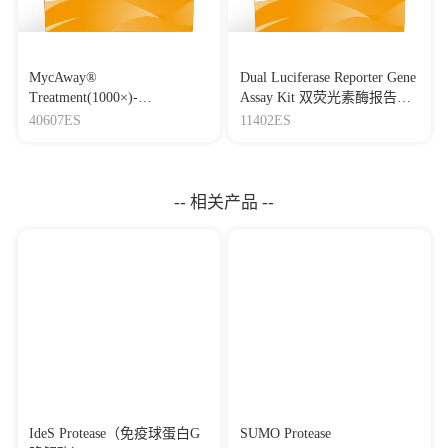
08527-1
|
IF：9.6
[24]
Improvement and engineering of methionine γ-lyase from
Pseudomonas deceptionensis based on molecular dynamics
MycAway®
Dual Luciferase Reporter Gene
simulation and adaptive analysis for anti-tumor applications
Treatment(1000×)-
Assay Kit 双荧光素酶报告基
Journal：INTERNATIONAL JOURNAL OF BIOLOGICAL
Mycoplasma Elimination
因检测试剂盒
40607ES
11402ES
MACROMOLECULES
|
DOI：
Reagent 支原体去除试剂
10.1016/j.ijbiomac.2026.150570
|
IF：8.7
（1000×）
[25]
Development of bispecific anti-c-Met/PD-1 diabodies for
the treatment of solid tumors and the effect of c-Met binding
-- 相关产品 --
affinity on efficacy
Journal：OncoImmunology
|
DOI：
10.1080/2162402X.2021.1914954
|
IF：8.11
[26]
Cell-free fat extract improves ovarian function and fertility
in mice with premature ovarian insufficiency
Journal：Stem Cell Research & Therapy
|
DOI：
10.1186/s13287-022-03012-w
|
IF：8.08
[27]
Nanotherapeutic macrophage-based immunotherapy for the
peritoneal carcinomatosis of lung cancer
Journal：Nanoscale
|
DOI：10.1039/D1NR06518A
|
IF：7.79
IdeS Protease（免疫球蛋白G
SUMO Protease