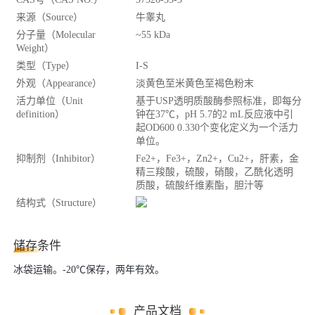
来源（Source）
牛睾丸
分子量（Molecular
~55 kDa
Weight）
类型（Type）
I-S
外观（Appearance）
淡黄色至米黄色至褐色粉末
活力单位（Unit
基于USP透明质酸酶参照标准，即每分
definition）
钟在37℃，pH 5.7的2 mL反应液中引
起OD600 0.330个变化定义为一个活力
单位。
抑制剂（Inhibitor）
Fe2+，Fe3+，Zn2+，Cu2+，肝素，金
精三羧酸，硫酸，硝酸，乙酰化透明
质酸，硫酸纤维素酯，胆汁等
结构式（Structure）
储存条件
冰袋运输。-20℃保存，两年有效。
产品文档