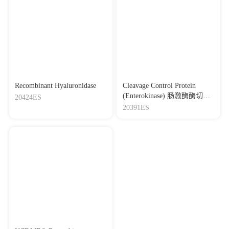
Recombinant Hyaluronidase
Cleavage Control Protein
(Enterokinase) 肠激酶酶切阳
20424ES
性底物
20391ES