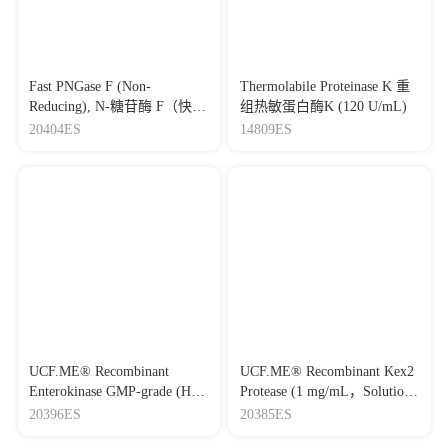
Fast PNGase F (Non-
Thermolabile Proteinase K 重
Reducing), N-糖苷酶 F（快速
组热敏蛋白酶K (120 U/mL)
版，非还原）
20404ES
14809ES
UCF.ME® Recombinant
UCF.ME® Recombinant Kex2
Enterokinase GMP-grade (His
Protease (1 mg/mL，Solution)
Tag) GMP级重组肠激酶（His
重组双碱性内切酶（1
20396ES
20385ES
标签）
mg/mL，溶液版）