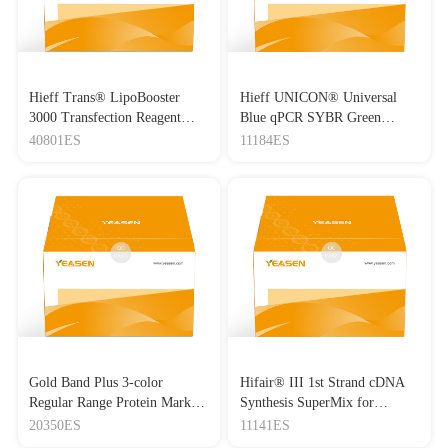
Hieff Trans® LipoBooster
Hieff UNICON® Universal
3000 Transfection Reagent
Blue qPCR SYBR Green
Lipo3000转染试剂
Master Mix
40801ES
11184ES
Gold Band Plus 3-color
Hifair® III 1st Strand cDNA
Regular Range Protein Marker
Synthesis SuperMix for
(8-180 kDa) 三色预染蛋白质
qPCR(gDNA digester plus)
20350ES
11141ES
分子量标准（8-180 kDa）