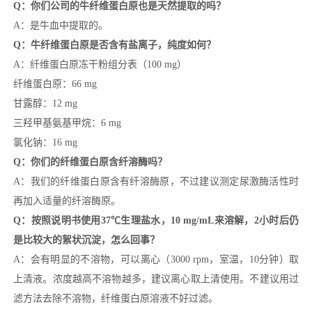
Q：你们公司的牛纤维蛋白原也是天然提取的吗？
A：是牛血中提取的。
Q：牛纤维蛋白原是否含有盐离子，纯度如何？
A：纤维蛋白原冻干粉组分表（100 mg）
纤维蛋白原：66 mg
甘露醇：12 mg
三羟甲基氨基甲烷：6 mg
氯化钠：16 mg
Q：你们的纤维蛋白原含纤溶酶吗？
A：我们的纤维蛋白原含有纤溶酶原，不过建议测定尿激酶活性时
再加入适量的纤溶酶原。
Q：按照说明书使用37℃生理盐水，10 mg/mL来溶解，2小时后仍
是比较大的絮状沉淀，怎么回事？
A：会有明显的不溶物，可以离心（3000 rpm，室温，10分钟）取
上清液。浓度越高不溶物越多，建议离心取上清使用。不建议用过
滤方法去除不溶物，纤维蛋白原溶液不好过滤。