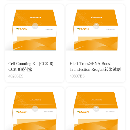
Cell Counting Kit (CCK-8)
Hieff Trans®RNAiBoost
CCK-8试剂盒
Transfection Reagent转染试剂
40203ES
40807ES