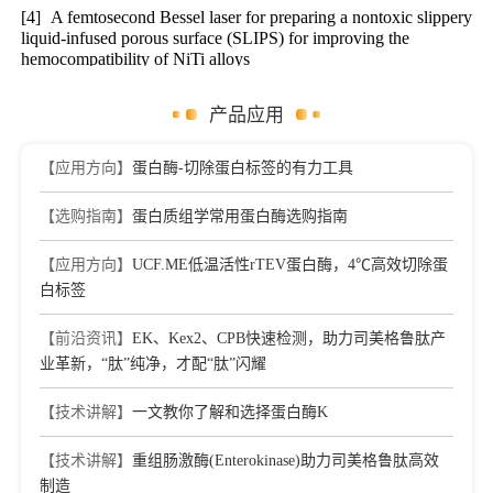
[4]
A femtosecond Bessel laser for preparing a nontoxic slippery
liquid-infused porous surface (SLIPS) for improving the
hemocompatibility of NiTi alloys
Journal：Biomaterials Science
|
DOI：
10.1039/D0BM01369B
|
IF：6.18
产品应用
[5]
Genetically Encoded Multivalent Elastin-Like Polypeptide-
Haemadin Fusion Proteins for Prolonged Antithrombotic
【应用方向】
蛋白酶-切除蛋白标签的有力工具
Protection
Journal：BIOMACROMOLECULES
|
DOI：
【选购指南】
蛋白质组学常用蛋白酶选购指南
10.1021/acs.biomac.5c02034
|
IF：5.9
【应用方向】
UCF.ME低温活性rTEV蛋白酶，4℃高效切除蛋
[6]
Biofunctionalized fibrin gel co-embedded with BMSCs and
VEGF for accelerating skin injury repair
白标签
Journal：Materials Science & Engineering C-Materials for
Biological Applications
|
DOI：
【前沿资讯】
EK、Kex2、CPB快速检测，助力司美格鲁肽产
10.1016/j.msec.2020.111749
|
IF：5.88
业革新，“肽”纯净，才配“肽”闪耀
[7]
Injectable and biofunctionalized fibrin hydrogels co-
【技术讲解】
一文教你了解和选择蛋白酶K
embedded with stem cells induce hair follicle genesis
Journal：Regenerative Biomaterials
|
DOI：
10.1093/rb/rbac086
【技术讲解】
重组肠激酶(Enterokinase)助力司美格鲁肽高效
|
IF：5.76
制造