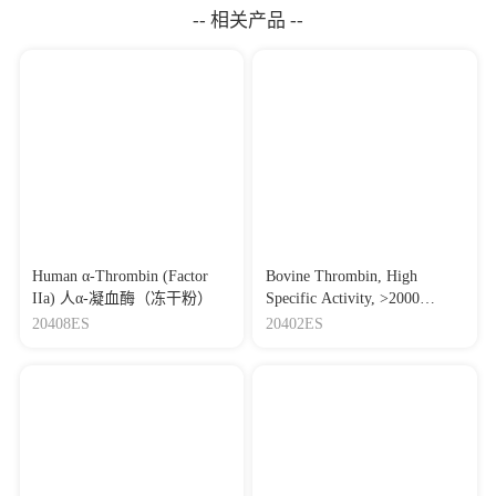
-- 相关产品 --
Human α-Thrombin (Factor
Bovine Thrombin, High
IIa) 人α-凝血酶（冻干粉）
Specific Activity, >2000
IU/mg 牛凝血酶（高活力，
20408ES
20402ES
>2000 IU/mg）