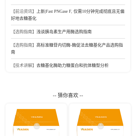
[8]
Proactive Hemocompatibility Platform Initiated by PAMAM
Dendrimer Adapting to Key Components in Coagulation System
【前沿资讯】
上新|Fast PNGase F, 仅需10分钟完成彻底且无偏
Journal：MOLECULAR PHARMACEUTICS
|
DOI：
好地去糖基化
10.1021/acs.molpharmaceut.2c00736
|
IF：5.36
【选购指南】
浅谈胰岛素生产用酶选购指南
【选购指南】
高标准糖苷内切酶-酶促法去糖基化产品选购指
南
【技术讲解】
去糖基化酶助力糖蛋白和抗体糖型分析
-- 猜你喜欢 --