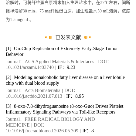
溶解时，可将纤维蛋白原粉末加入生理盐水中，在37℃左右，间断
搅拌溶解30 min，75 mg纤维蛋白原，加生理盐水50 mL溶解，浓度
为1.5 mg/mL。
已发表文献
[1]
On-Chip Replication of Extremely Early-Stage Tumor
Behavior
Journal：ACS Applied Materials & Interfaces
|
DOI：
10.1021/acsami.1c03740
|
IF：9.23
[2]
Modeling nonalcoholic fatty liver disease on a liver lobule
chip with dual blood supply
Journal：Acta Biomaterialia
|
DOI：
10.1016/j.actbio.2021.07.013
|
IF：8.95
[3]
8-oxo-7,8-dihydroguanosine (8-oxo-Guo) Drives Platelet
Inflammatory Signaling Pathways via Toll-like Receptors
Journal：FREE RADICAL BIOLOGY AND
MEDICINE
|
DOI：
10.1016/j.freeradbiomed.2026.05.309
|
IF：8