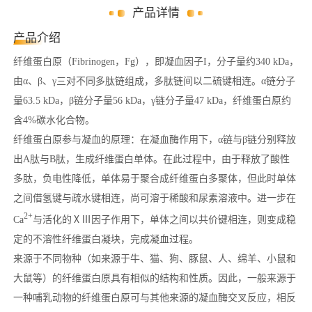
产品详情
产品介绍
纤维蛋白原（Fibrinogen，Fg），即凝血因子I，分子量约340 kDa，
由α、β、γ三对不同多肽链组成，多肽链间以二硫键相连。α链分子
量63.5 kDa，β链分子量56 kDa，γ链分子量47 kDa，纤维蛋白原约
含4%碳水化合物。
纤维蛋白原参与凝血的原理：在凝血酶作用下，α链与β链分别释放
出A肽与B肽，生成纤维蛋白单体。在此过程中，由于释放了酸性
多肽，负电性降低，单体易于聚合成纤维蛋白多聚体，但此时单体
之间借氢键与疏水键相连，尚可溶于稀酸和尿素溶液中。进一步在
2+
Ca
与活化的ⅩⅢ因子作用下，单体之间以共价键相连，则变成稳
定的不溶性纤维蛋白凝块，完成凝血过程。
来源于不同物种（如来源于牛、猫、狗、豚鼠、人、绵羊、小鼠和
大鼠等）的纤维蛋白原具有相似的结构和性质。因此，一般来源于
一种哺乳动物的纤维蛋白原可与其他来源的凝血酶交叉反应，相反