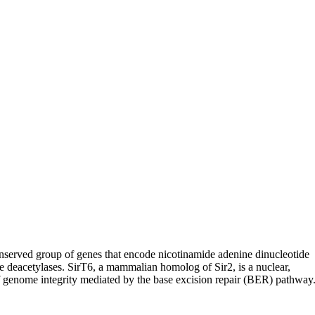
onserved group of genes that encode nicotinamide adenine dinucleotide
e deacetylases. SirT6, a mammalian homolog of Sir2, is a nuclear,
f genome integrity mediated by the base excision repair (BER) pathway