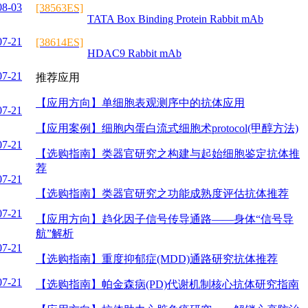
08-03
[38563ES]
TATA Box Binding Protein Rabbit mAb
07-21
[38614ES]
HDAC9 Rabbit mAb
07-21
推荐应用
【应用方向】
单细胞表观测序中的抗体应用
07-21
【应用案例】
细胞内蛋白流式细胞术protocol(甲醇方法)
07-21
【选购指南】
类器官研究之构建与起始细胞鉴定抗体推
荐
07-21
【选购指南】
类器官研究之功能成熟度评估抗体推荐
07-21
【应用方向】
趋化因子信号传导通路——身体“信号导
航”解析
07-21
【选购指南】
重度抑郁症(MDD)通路研究抗体推荐
07-21
【选购指南】
帕金森病(PD)代谢机制核心抗体研究指南