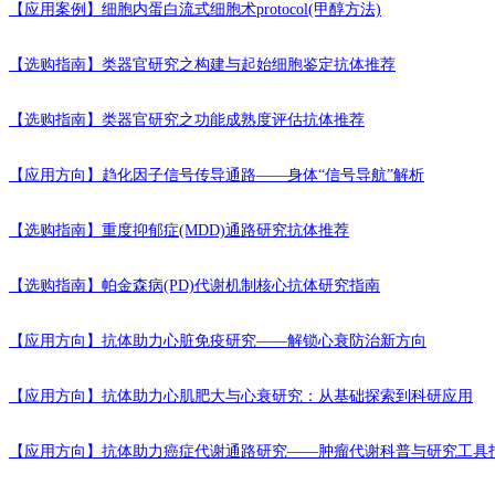
【应用案例】
细胞内蛋白流式细胞术protocol(甲醇方法)
【选购指南】
类器官研究之构建与起始细胞鉴定抗体推荐
【选购指南】
类器官研究之功能成熟度评估抗体推荐
【应用方向】
趋化因子信号传导通路——身体“信号导航”解析
【选购指南】
重度抑郁症(MDD)通路研究抗体推荐
【选购指南】
帕金森病(PD)代谢机制核心抗体研究指南
【应用方向】
抗体助力心脏免疫研究——解锁心衰防治新方向
【应用方向】
抗体助力心肌肥大与心衰研究：从基础探索到科研应用
【应用方向】
抗体助力癌症代谢通路研究——肿瘤代谢科普与研究工具