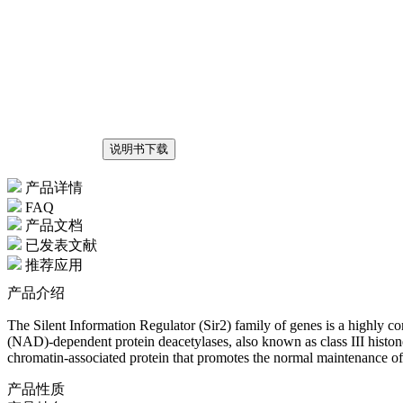
说明书下载
产品详情
FAQ
产品文档
已发表文献
推荐应用
产品介绍
The Silent Information Regulator (Sir2) family of genes is a highly c
(NAD)-dependent protein deacetylases, also known as class III histon
chromatin-associated protein that promotes the normal maintenance o
产品性质