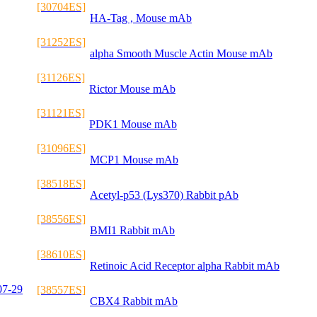
[30704ES]
HA-Tag , Mouse mAb
[31252ES]
alpha Smooth Muscle Actin Mouse mAb
[31126ES]
Rictor Mouse mAb
[31121ES]
PDK1 Mouse mAb
[31096ES]
MCP1 Mouse mAb
[38518ES]
Acetyl-p53 (Lys370) Rabbit pAb
[38556ES]
BMI1 Rabbit mAb
[38610ES]
Retinoic Acid Receptor alpha Rabbit mAb
07-29
[38557ES]
CBX4 Rabbit mAb