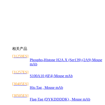
相关产品
[31259ES]
Phospho-Histone H2A.X (Ser139) (2A9) Mouse
mAb
[31257ES]
S100A10 (6F4) Mouse mAb
[30405ES]
His-Tag , Mouse mAb
.
[30505ES]
Flag-Tag (DYKDDDDK) , Mouse mAb