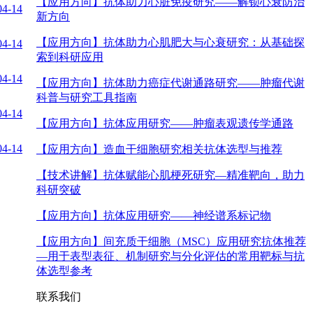
【应用方向】
抗体助力心脏免疫研究——解锁心衰防治
04-14
新方向
【应用方向】
抗体助力心肌肥大与心衰研究：从基础探
04-14
索到科研应用
04-14
【应用方向】
抗体助力癌症代谢通路研究——肿瘤代谢
科普与研究工具指南
04-14
【应用方向】
抗体应用研究——肿瘤表观遗传学通路
04-14
【应用方向】
造血干细胞研究相关抗体选型与推荐
【技术讲解】
抗体赋能心肌梗死研究—精准靶向，助力
科研突破
【应用方向】
抗体应用研究——神经谱系标记物
【应用方向】
间充质干细胞（MSC）应用研究抗体推荐
—用于表型表征、机制研究与分化评估的常用靶标与抗
体选型参考
联系我们