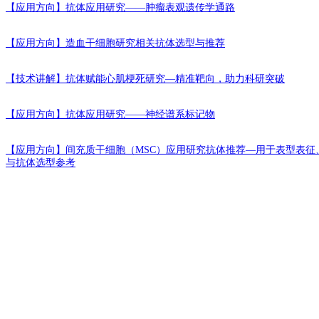
【应用方向】
抗体应用研究——肿瘤表观遗传学通路
【应用方向】
造血干细胞研究相关抗体选型与推荐
【技术讲解】
抗体赋能心肌梗死研究—精准靶向，助力科研突破
【应用方向】
抗体应用研究——神经谱系标记物
【应用方向】
间充质干细胞（MSC）应用研究抗体推荐—用于表型表征
与抗体选型参考