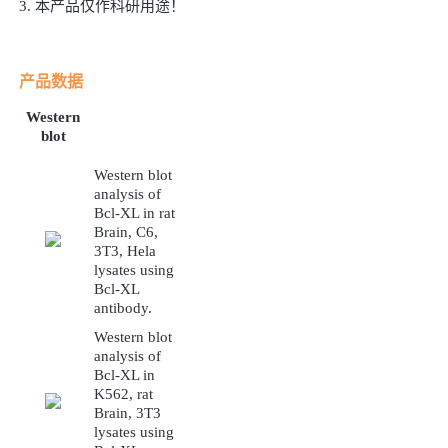
3.
本产品仅作科研用途！
产品数据
Western
blot
Western blot
analysis of
Bcl-XL in rat
Brain, C6,
3T3, Hela
lysates using
Bcl-XL
antibody.
Western blot
analysis of
Bcl-XL in
K562, rat
Brain, 3T3
lysates using