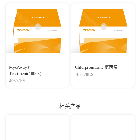
MycAway®
Chlorpromazine 氯丙嗪
Treatment(1000×)-
707278ES
Mycoplasma Elimination
40607ES
Reagent 支原体去除试剂
（1000×）
-- 相关产品 --