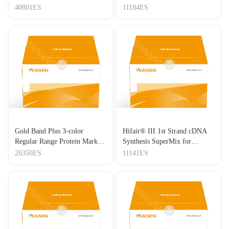
Lipo3000转染试剂
Master Mix
40801ES
11184ES
Gold Band Plus 3-color
Hifair® III 1st Strand cDNA
Regular Range Protein Marker
Synthesis SuperMix for
(8-180 kDa) 三色预染蛋白质
qPCR(gDNA digester plus)
20350ES
11141ES
分子量标准（8-180 kDa）