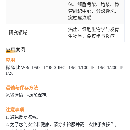
体、细胞骨架、胞浆、微
管组织中心、分泌囊泡、
突触囊泡膜
癌症、细胞生物学与发育
研究领域
生物学、免疫学与炎症
应用案例
应用
稀释比
WB: 1/500-1/1000 IHC: 1/50-1/100 IF: 1/50-1/200 IP:
1/20
运输与保存方法
冰袋运输，
-2
0
℃
保
存。
注意事项
1.
避免反复冻融。
2.
为了您的安全和健康，请穿实验服并戴一次性手套操作。