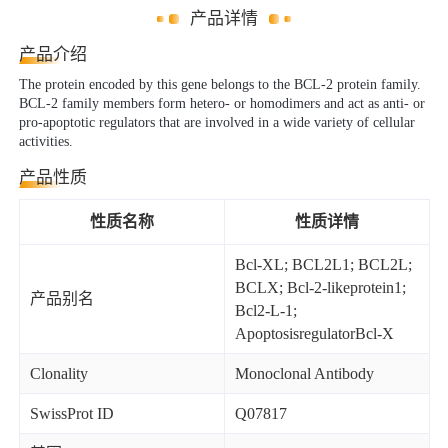
产品详情
产品介绍
The protein encoded by this gene belongs to the BCL-2 protein family.
BCL-2 family members form hetero- or homodimers and act as anti- or
pro-apoptotic regulators that are involved in a wide variety of cellular
activities.
产品性质
性质名称
性质详情
Bcl-XL; BCL2L1; BCL2L;
BCLX; Bcl-2-likeprotein1;
产品别名
Bcl2-L-1;
ApoptosisregulatorBcl-X
Clonality
Monoclonal Antibody
SwissProt ID
Q07817