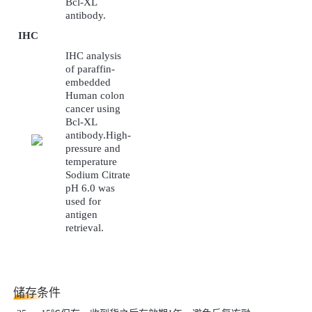
Bcl-XL
antibody
.
IHC
IHC analysis
of paraffin-
embedded
Human colon
cancer using
Bcl-XL
antibody.High-
pressure and
temperature
Sodium Citrate
pH 6.0 was
used for
antigen
retrieval.
储存条件