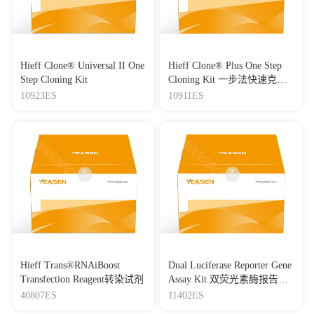
Hieff Clone® Universal II One
Hieff Clone® Plus One Step
Step Cloning Kit
Cloning Kit 一步法快速克隆
试剂盒
10923ES
10911ES
Hieff Trans®RNAiBoost
Dual Luciferase Reporter Gene
Transfection Reagent转染试剂
Assay Kit 双荧光素酶报告基
因检测试剂盒
40807ES
11402ES