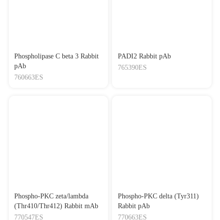
Phospholipase C beta 3 Rabbit
PADI2 Rabbit pAb
pAb
765390ES
760663ES
Phospho-PKC zeta/lambda
Phospho-PKC delta (Tyr311)
(Thr410/Thr412) Rabbit mAb
Rabbit pAb
770547ES
770663ES