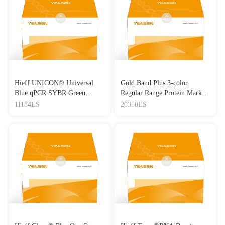
Hieff UNICON® Universal
Gold Band Plus 3-color
Blue qPCR SYBR Green
Regular Range Protein Marker
Master Mix
(8-180 kDa) 三色预染蛋白质
11184ES
20350ES
分子量标准（8-180 kDa）