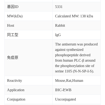
基因ID
5331
MW(kDa)
Calculated MW: 138 kDa
Host
Rabbit
同工型
IgG
The antiserum was produced
against synthesized
phosphopeptide derived
免疫原
from human PLC-β around
the phosphorylation site of
serine 1105 (N-N-SP-I-S).
Reactivity
Mouse,Rat,Human
Application
IHC-P,WB
Conjugation
Unconjugated