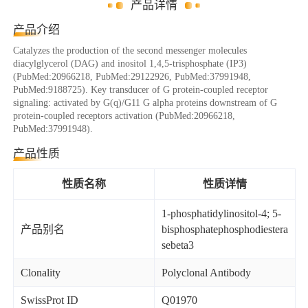
产品详情
产品介绍
Catalyzes the production of the second messenger molecules
diacylglycerol (DAG) and inositol 1,4,5-trisphosphate (IP3)
(PubMed:20966218, PubMed:29122926, PubMed:37991948,
PubMed:9188725). Key transducer of G protein-coupled receptor
signaling: activated by G(q)/G11 G alpha proteins downstream of G
protein-coupled receptors activation (PubMed:20966218,
PubMed:37991948).
产品性质
性质名称
性质详情
1-phosphatidylinositol-4; 5-
产品别名
bisphosphatephosphodiestera
sebeta3
Clonality
Polyclonal Antibody
SwissProt ID
Q01970