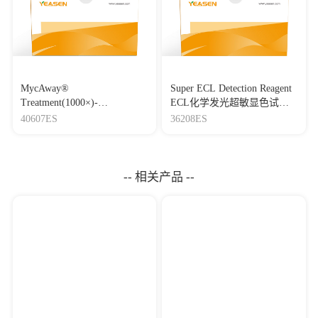
MycAway®
Super ECL Detection Reagent
Treatment(1000×)-
ECL化学发光超敏显色试剂
Mycoplasma Elimination
盒
40607ES
36208ES
Reagent 支原体去除试剂
（1000×）
-- 相关产品 --