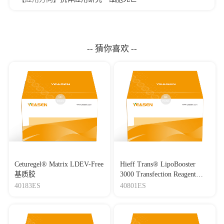
-- 猜你喜欢 --
Ceturegel® Matrix LDEV-Free
Hieff Trans® LipoBooster
基质胶
3000 Transfection Reagent
Lipo3000转染试剂
40183ES
40801ES