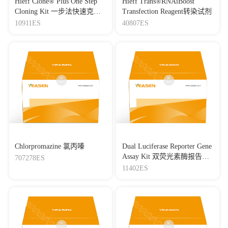
Hieff Clone® Plus One Step
Hieff Trans®RNAiBoost
Cloning Kit 一步法快速克隆
Transfection Reagent转染试剂
试剂盒
10911ES
40807ES
Chlorpromazine 氯丙嗪
Dual Luciferase Reporter Gene
Assay Kit 双荧光素酶报告基
707278ES
因检测试剂盒
11402ES