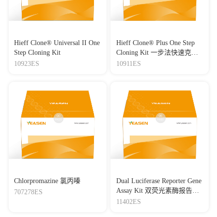
Hieff Clone® Universal II One
Hieff Clone® Plus One Step
Step Cloning Kit
Cloning Kit 一步法快速克隆
试剂盒
10923ES
10911ES
Chlorpromazine 氯丙嗪
Dual Luciferase Reporter Gene
Assay Kit 双荧光素酶报告基
707278ES
因检测试剂盒
11402ES