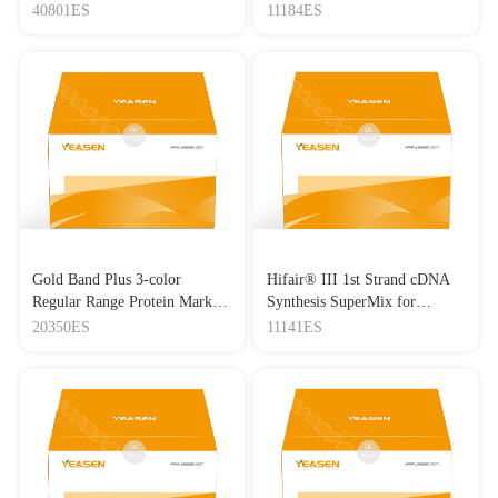
Lipo3000转染试剂
Master Mix
40801ES
11184ES
Gold Band Plus 3-color
Hifair® III 1st Strand cDNA
Regular Range Protein Marker
Synthesis SuperMix for
(8-180 kDa) 三色预染蛋白质
qPCR(gDNA digester plus)
20350ES
11141ES
分子量标准（8-180 kDa）