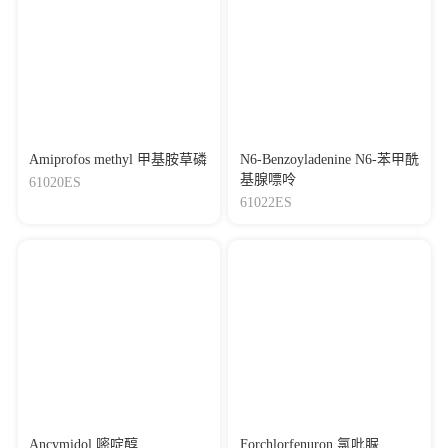
Amiprofos methyl 甲基胺草磷
N6-Benzoyladenine N6-苯甲酰
基腺嘌呤
61020ES
61022ES
Ancymidol 嘧啶醇
Forchlorfenuron 氯吡脲