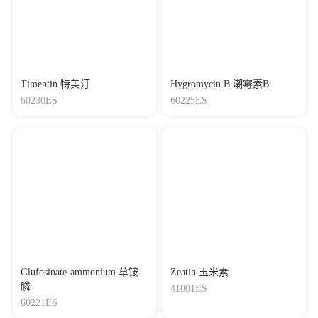
Timentin 特美汀
Hygromycin B 潮霉素B
60230ES
60225ES
Glufosinate-ammonium 草铵
Zeatin 玉米素
膦
41001ES
60221ES