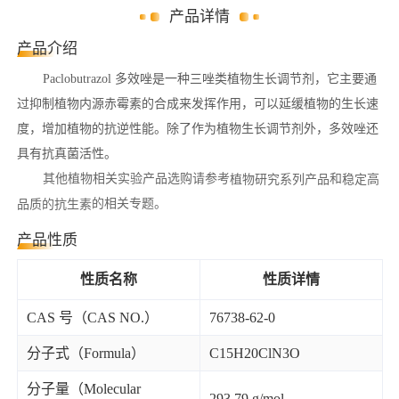
产品详情
产品介绍
Paclobutrazol 多效唑是一种三唑类植物生长调节剂，它主要通
过抑制植物内源赤霉素的合成来发挥作用，可以延缓植物的生长速
度，增加植物的抗逆性能。除了作为植物生长调节剂外，多效唑还
具有抗真菌活性。
其他植物相关实验产品选购请参考
植物研究系列产品
和
稳定高
品质的抗生素
的相关专题。
产品性质
性质名称
性质详情
CAS 号（CAS NO.）
76738-62-0
分子式（Formula）
C15H20ClN3O
分子量（Molecular
293.79 g/mol