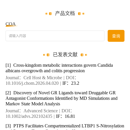
产品文档
COA
请输入内容
查询
已发表文献
[1]
Cross-kingdom metabolic interactions govern Candida
albicans overgrowth and colitis progression
Journal：Cell Host & Microbe
|
DOI：
10.1016/j.chom.2026.04.020
|
IF：23.2
[2]
Discovery of Novel GR Ligands toward Druggable GR
Antagonist Conformations Identified by MD Simulations and
Markov State Model Analysis
Journal：Advanced Science
|
DOI：
10.1002/advs.202102435
|
IF：16.81
[3]
PTPS Facilitates Compartmentalized LTBP1 S-Nitrosylation