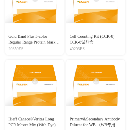
Gold Band Plus 3-color
Cell Counting Kit (CCK-8)
Regular Range Protein Marker
CCK-8试剂盒
(8-180 kDa) 三色预染蛋白质
20350ES
40203ES
分子量标准（8-180 kDa）
Hieff Canace®Veritas Long
Primary&Secondary Antibody
PCR Master Mix (With Dye)
Diluent for WB （WB专用一