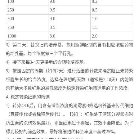
100
9.8
0.2
250
9.5
0.5
500
9.0
1.0
750
8.5
1.5
1000
8.0
2.0
3）第二天：替换旧的培养基，换用新鲜配制的含有相应浓度药物
的培养基。每个浓度做三个平行孔。
4）接下来每3-4天更换新的含药物培养基。
5）按照固定的周期（如每2天）进行活细胞计数来确定阻止未转染
细胞生长的恰当浓度。选择在理想的天数（通常是7-10天）内能够
杀死绝大多数细胞的最低浓度为稳定转染细胞筛选用的工作浓度。
4. 稳定转染细胞的筛选
1）转染48 h后，用含有适当浓度的潮霉素B筛选培养基来传代细胞
（直接传代或者稀释后传代）。【注】：细胞处于活跃分裂状态时
抗生素的杀伤效果最好。则当细胞过于稠密，其效率会降低。为了
得到较好的筛选效果，最好将细胞稀释至丰度不超过25%。