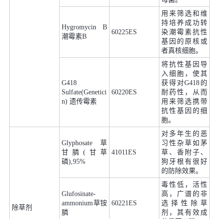
用来筛选和维
持培养成功转
Hygromycin B
60225ES
染潮霉素抗性
潮霉素B
基因的原核或
者真核细胞。
将抗性基因导
入细胞，使其
G418
获得对G418的
Sulfate(Genetici
60220ES
耐药性，从而
n) 遗传霉素
用来筛选携带
抗性基因的细
胞。
对多年生的恶
Glyphosate 草
习性杂草如茅
甘膦(甘草
41011ES
草、香附子、
磷),95%
狗牙根有很好
的防除效果。
毒性低，活性
Glufosinate-
高，广谱的非
ammonium草铵
60221ES
选择性除草
除草剂
膦
剂，其有效成