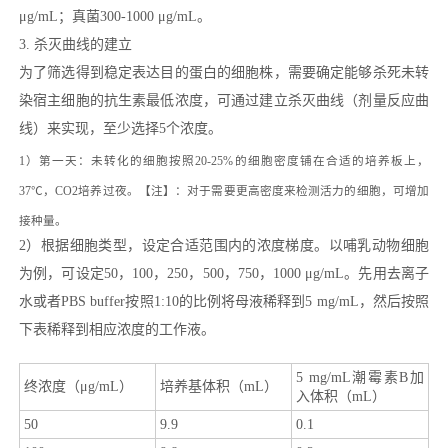
μg/mL；真菌300-1000 μg/mL。
3. 杀灭曲线的建立
为了筛选得到稳定表达目的蛋白的细胞株，需要确定能够杀死未转
染宿主细胞的抗生素最低浓度，可通过建立杀灭曲线（剂量反应曲
线）来实现，至少选择5个浓度。
1）第一天：未转化的细胞按照20-25%的细胞密度铺在合适的培养板上，
37℃，CO2培养过夜。【注】：对于需要更高密度来检测活力的细胞，可增加
接种量。
2）根据细胞类型，设定合适范围内的浓度梯度。以哺乳动物细胞
为例，可设定50，100，250，500，750，1000 μg/mL。先用去离子
水或者PBS buffer按照1:10的比例将母液稀释到5 mg/mL，然后按照
下表稀释到相应浓度的工作液。
5 mg/mL潮霉素B加
终浓度（μg/mL）
培养基体积（mL）
入体积（mL）
50
9.9
0.1