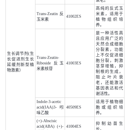
衰老。
高纯的反式玉
Trans-Zeatin 反
米素，适用于
41002ES
玉米素
植物组织培
养。
是一种活性高
且应用广泛的
天然合成细胞
分裂素，功能
生长调节剂(生
上不仅促进细
Trans-Zeatin-
长促进剂生长
胞分裂，刺激
Riboside 反玉
41003ES
延缓剂新型植
茎芽增殖，抑
米素核苷
物激素）
制根的生成，
阻止叶片衰
老，还能激活
基因表达和代
谢活性。
Indole-3-acetic
适用于植物细
acid(IAA)3-吲
40509ES
胞或组织培
哚乙酸
养。
(+)-Abscisic
抑制幼苗生
acid(ABA) (+)-
41004ES
长。