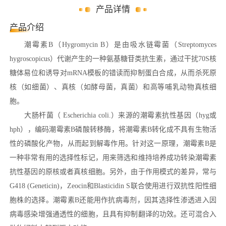
产品详情
产品介绍
潮霉素B（Hygromycin B）是由吸水链霉菌（Streptomyces
hygroscopicus）代谢产生的一种氨基糖苷类抗生素，通过干扰70S核
糖体易位和诱导对mRNA模板的错读而抑制蛋白合成，从而杀死原
核（如细菌）、真核（如酵母菌，真菌）和高等哺乳动物真核细
胞。
大肠杆菌（ Escherichia coli.）来源的潮霉素抗性基因（hyg或
hph），编码潮霉素B磷酸转移酶，将潮霉素B转化成不具有生物活
性的磷酸化产物，从而起到解毒作用。针对这一原理，潮霉素B是
一种非常有用的选择性标记，用来筛选和维持培养成功转染潮霉素
抗性基因的原核或者真核细胞。另外，由于作用模式的差异，常与
G418 (Geneticin)，Zeocin和Blasticidin S联合使用进行双抗性阳性细
胞株的选择。潮霉素B还能用作抗病毒剂，因其选择性渗透进入因
病毒感染增强通透性的细胞，且具有抑制翻译的功效。还可混合入