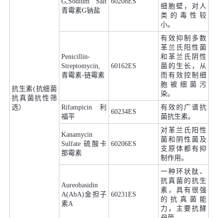
G,Sodium Salt
60208ES
细胞壁，对人
青霉素G钠盐
类的毒性较
小。
有效抑制多数
革兰氏阳性菌
Penicillin-
和革兰氏阴性
Streptomycin,
60162ES
菌的生长，从
青霉素-链霉素
而有效控制细
胞被细菌污
抗生素(抗细菌
染。
抗真菌抗性筛
选）
Rifampicin 利
有效的广谱抗
60234ES
福平
菌抗生素。
对革兰氏阳性
Kanamycin
菌和阴性菌及
Sulfate 硫酸卡
60206ES
支原体都有抑
那霉素
制作用。
一种环状肽、
抗真菌的抗生
Aureobasidin
素，具有很强
A(AbA)金担子
60231ES
的抗真菌能
素A
力，主要抗酵
母菌。