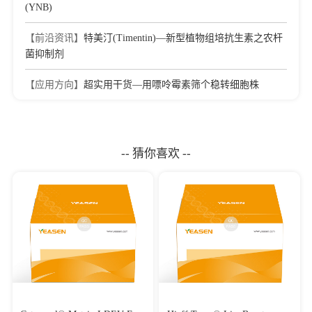
(YNB)
[12]
Mapping of Nonhomologous End Joining-Mediated
Integration Facilitates Genome-Scale Trackable Mutagenesis in
【前沿资讯】
特美汀(Timentin)—新型植物组培抗生素之农杆
Yarrowia lipolytica
菌抑制剂
Journal：ACS Synthetic Biology
|
DOI：
10.1021/acssynbio.1c00390
|
IF：5.11
【应用方向】
超实用干货—用嘌呤霉素筛个稳转细胞株
[13]
Identification and Characterization of the Mitochondrial
Replication Origin for Stable and Episomal Expression in
Yarrowia lipolytica
Journal：ACS Synthetic Biology
|
DOI：
10.1021/acssynbio.0c00619
|
IF：5.11
-- 猜你喜欢 --
[14]
CRISPR/dCas9-mediated activation of multiple
endogenous target genes directly converts human foreskin
fibroblasts into Leydig-like cells
Journal：JOURNAL OF CELLULAR AND MOLECULAR
MEDICINE
|
DOI：10.1111/jcmm.14470
|
IF：4.66
[15]
Biological and molecular mechanisms of dual resistance to
fludioxonil and tebuconazole in a Fusarium graminearum field
isolate from China
Journal：PEST MANAGEMENT SCIENCE
|
DOI：
10.1002/ps.70683
|
IF：4.2