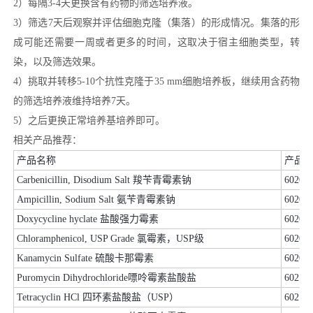
2）每隔3-4天更换含有药物的筛选培养液。
3）筛选7天后观察并评估细胞克隆（集落）的形成情况。集落的形
成可能还需要一周或者更多的时间，这取决于宿主细胞类型，转
染，以及筛选效果。
4）挑取并转移5-10个抗性克隆于35 mm细胞培养板，继续用含药物
的筛选培养液维持培养7天。
5）之后更换正常培养基培养即可。
相关产品推荐：
产品名称
产品
Carbenicillin, Disodium Salt 羧苄青霉素钠
60202
Ampicillin, Sodium Salt 氨苄青霉素钠
60203
Doxycycline hyclate 盐酸强力霉素
60204
Chloramphenicol, USP Grade 氯霉素，USP级
60205
Kanamycin Sulfate 硫酸卡那霉素
60206
Puromycin Dihydrochloride嘌呤霉素盐酸盐
60210
Tetracyclin HCl 四环素盐酸盐（USP）
60212