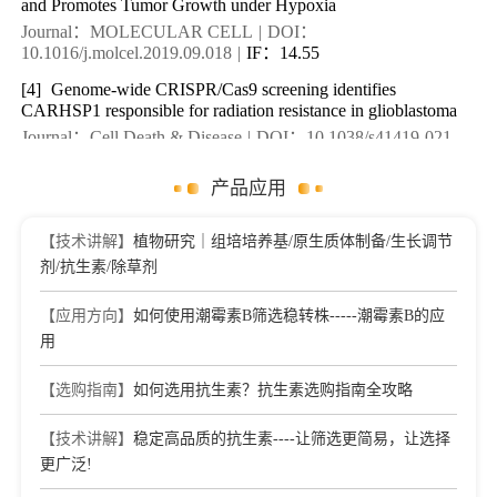
and Promotes Tumor Growth under Hypoxia
Journal：MOLECULAR CELL
|
DOI：
10.1016/j.molcel.2019.09.018
|
IF：14.55
[4]
Genome-wide CRISPR/Cas9 screening identifies
CARHSP1 responsible for radiation resistance in glioblastoma
Journal：Cell Death & Disease
|
DOI：10.1038/s41419-021-
04000-3
|
IF：8.47
产品应用
[5]
The tomato methyl-CpG-binding domain SlMBD5 promotes
seed germination by repressing the gibberellin catabolism gene
SlGA2ox4
【技术讲解】
植物研究｜组培培养基/原生质体制备/生长调节
Journal：Cell Reports
|
DOI：
剂/抗生素/除草剂
10.1016/j.celrep.2026.117342
|
IF：7.7
【应用方向】
如何使用潮霉素B筛选稳转株-----潮霉素B的应
[6]
Succinate Dehydrogenase Subunits Differentially Regulate
Physiology, SDHI Sensitivity, and DON Biosynthesis in
用
Fusarium pseudograminearum
Journal：JOURNAL OF AGRICULTURAL AND FOOD
【选购指南】
如何选用抗生素？抗生素选购指南全攻略
CHEMISTRY
|
DOI：10.1021/acs.jafc.6c00040
|
IF：6.7
【技术讲解】
稳定高品质的抗生素----让筛选更简易，让选择
[7]
Genome-Scale CRISPR-Cas9 Transcriptional Activation
更广泛!
Screening in Metformin Resistance Related Gene of Prostate
Cancer