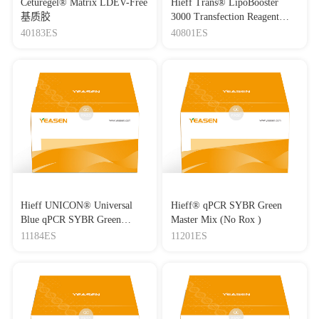
Ceturegel® Matrix LDEV-Free
Hieff Trans® LipoBooster
基质胶
3000 Transfection Reagent
[16]
Homology-independent genome integration enables rapid
Lipo3000转染试剂
library construction for enzyme expression and pathway
40183ES
40801ES
optimization in Yarrowia lipolytica
Journal：BIOTECHNOLOGY AND
BIOENGINEERING
|
DOI：10.1002/bit.26863
|
IF：3.95
[17]
Protective effect of human umbilical cord mesenchymal
stem cell derived conditioned medium in a mutant TDP-43
induced motoneuron-like cellular model of ALS
Journal：BRAIN RESEARCH BULLETIN
|
DOI：
10.1016/j.brainresbull.2022.12.008
|
IF：3.72
[18]
The Cucumber WRKY Transcription Factor WRKY50
Positively Regulates Shoot Branching
Hieff UNICON® Universal
Hieff® qPCR SYBR Green
Journal：Horticulturae
|
DOI：
Blue qPCR SYBR Green
Master Mix (No Rox )
10.3390/horticulturae12020191
|
IF：3.4
Master Mix
11184ES
11201ES
[19]
Development of versatile and efficient genetic tools for the
marine-derived fungus Aspergillus terreus RA2905
Journal：CURRENT GENETICS
|
DOI：10.1007/s00294-
021-01218-8
|
IF：2.7