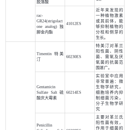
脱落酸
近年来发现的
rac-
一种植物激素
GR24(strigolact
或其前体，能
41012ES
one analog) 独
够抑制植物的
脚金内酯
分枝和侧芽的
生长。
特美汀对革兰
阳性菌、阴性
Timentin 特美
60230ES
菌、需氧及厌
汀
氧菌的抗菌范
围甚广。
实验室中应用
非常普遍：微
Gentamicin
生物学研究，
Sulfate Salt 硫
60214ES
细胞培养内抑
酸庆大霉素
制细菌污染，
分子生物学研
究
主要对革兰氏
阳性菌有效，
Penicillin
作用于细菌的