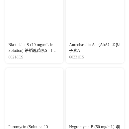
Blasticidin S (10 mg/mL in
Aureobasidin A （AbA）金担
Solution) 杀稻瘟菌素S （灭
子素A
瘟素）
60218ES
60231ES
Puromycin (Solution 10
Hygromycin B (50 mg/mL) 潮