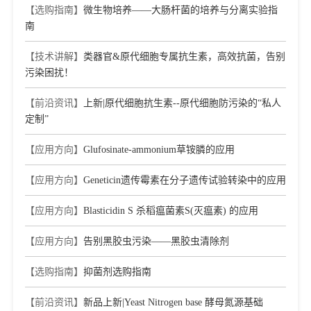
【选购指南】
微生物培养——大肠杆菌的培养与分离实验指
Journal：Frontiers in Cell and Developmental Biology
|
DOI：
10.3389/fcell.2020.616332
|
IF：6.68
南
[8]
The Ess1 prolyl isomerase represses TERRA transcription
【技术讲解】
类器官&原代细胞专属抗生素，高效抗菌，告别
and promotes telomere replication in Saccharomyces cerevisiae
污染困扰！
Journal：GENETICS
|
DOI：10.1093/genetics/iyag017
|
IF：
6.5
【前沿资讯】
上新|原代细胞抗生素--原代细胞防污染的“私人
[9]
The DoDof6-DoHY5 regulatory module mediates
定制”
glucomannan biosynthesis in Dendrobium officinale by
integrating jasmonate and light signaling
【应用方向】
Glufosinate-ammonium草铵膦的应用
Journal：PLANT JOURNAL
|
DOI：10.1111/tpj.70904
|
IF：
6.2
【应用方向】
Geneticin遗传霉素在分子遗传试验转染中的应用
[10]
Engineering of Yarrowia lipolytica transporters for high-
efficient production of biobased succinic acid from glucose
【应用方向】
Blasticidin S 杀稻瘟菌素S(灭瘟素) 的应用
Journal：Biotechnology for Biofuels
|
DOI：10.1186/s13068-
021-01996-w
|
IF：6.04
【应用方向】
告别黑胶虫污染——黑胶虫清除剂
[11]
Engineering the oleaginous yeast Yarrowia lipolytica for
production of α-farnesene
【选购指南】
抑菌剂选购指南
Journal：Biotechnology for Biofuels
|
DOI：10.1186/s13068-
019-1636-z
|
IF：5.45
【前沿资讯】
新品上新|Yeast Nitrogen base 酵母氮源基础