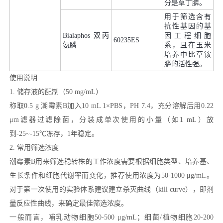
分是草丁膦。
用于筛选含有
抗性基因的基
Bialaphos 双丙
因工程细胞
60235ES
氨膦
系，且在玉米
培养中比草铵
膦的活性强。
使用说明
1. 储存液的配制（50 mg/mL）
称取0.5 g 潮霉素B加入10 mL 1×PBS，PH 7.4，充分溶解后用0.22
μm滤器过滤除菌，分装成单次使用的小量（如1 mL）放
到-25~-15℃冻存，1年稳定。
2. 常用筛选浓度
潮霉素B用来筛选稳转株的工作浓度需要根据细胞类型、培养基、
生长条件和细胞代谢率而变化，推荐使用浓度为50-1000 μg/mL。
对于第一次使用的实验体系建议建立杀灭曲线（kill curve），即剂
量反应性曲线，来确定最佳筛选浓度。
一般而言，哺乳动物细胞50-500 μg/mL；细菌/植物细胞20-200