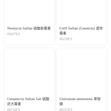
Neomycin Sulfate 硫酸新霉素
G418 Sulfate (Geneticin) 遗传
霉素
60207ES
60220ES
Gentamycin Sulfate Salt 硫酸
Glufosinate-ammonium 草铵
庆大霉素
膦
60214ES
60221ES