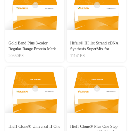
Gold Band Plus 3-color
Hifair® III 1st Strand cDNA
Regular Range Protein Marker
Synthesis SuperMix for
(8-180 kDa) 三色预染蛋白质
qPCR(gDNA digester plus)
20350ES
11141ES
分子量标准（8-180 kDa）
Hieff Clone® Universal II One
Hieff Clone® Plus One Step