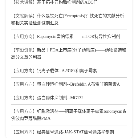
【技术讲解】
基于拓扑异构酶抑制剂的ADC们
【文献解读】
什么是铁死亡(Ferroptosis)？铁死亡的文献分析
和相关实验检测试剂汇总
【应用方向】
Rapamycin雷帕霉素——mTOR特异性抑制剂
【前沿资讯】
新品｜FDA上市库(分子药筛库)——药物筛选和
高分文章的利器
【应用方向】
钙离子载体--A23187和离子霉素
【应用方向】
蛋白转运抑制剂--Brefeldin A布雷非德菌素A
【应用方向】
蛋白酶体抑制剂--MG132
【应用方向】
细胞激活剂──钙离子载体离子霉素Ionomycin＆
佛波肉荳蔻醋酸PMA
【应用方向】
经典信号通路-JAK-STAT信号通路抑制剂