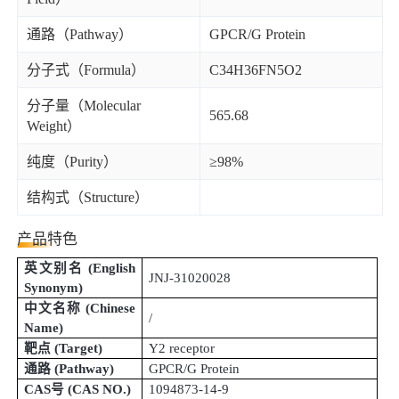
通路（Pathway）
GPCR/G Protein
分子式（Formula）
C34H36FN5O2
分子量（Molecular
565.68
Weight）
纯度（Purity）
≥98%
结构式（Structure）
产品特色
英文别名
(
English
JNJ-31020028
Synonym
)
中文名称
(
Chinese
/
Name
)
靶点
(Target)
Y2 receptor
通路
(Pathway)
GPCR/G Protein
CAS号
(
CAS NO.
)
1094873-14-9