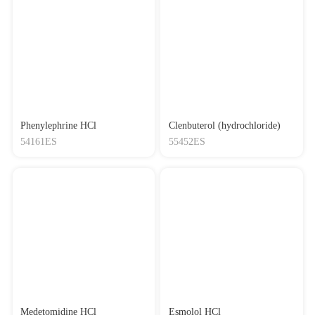
Phenylephrine HCl
Clenbuterol (hydrochloride)
54161ES
55452ES
Medetomidine HCl
Esmolol HCl