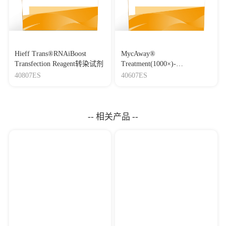
Hieff Trans®RNAiBoost
MycAway®
Transfection Reagent转染试剂
Treatment(1000×)-
Mycoplasma Elimination
40807ES
40607ES
Reagent 支原体去除试剂
（1000×）
-- 相关产品 --