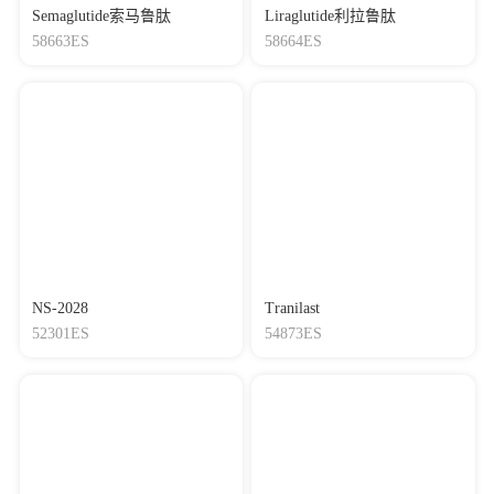
Semaglutide索马鲁肽
Liraglutide利拉鲁肽
58663ES
58664ES
NS-2028
Tranilast
52301ES
54873ES