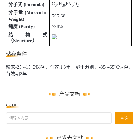
C
H
FN
O
分子式
(
Formula
)
34
36
5
2
分子量
(
Molecular
565.68
Weight
)
纯度
(
Purity
)
≥98%
结构式
（
Structure
）
储存条件
粉末-25~-15℃保存，有效期3年；溶于溶剂，-85~-65℃保存，
有效期2年
产品文档
COA
请输入内容
查询
已发表文献