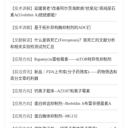
【技术讲解】
延缓衰老?改善阿尔茨海默病?抗氧化?高纯尿石
素A(Urolithin A)统统都能！
【技术讲解】
基于拓扑异构酶抑制剂的ADC们
【文献解读】
什么是铁死亡(Ferroptosis)？铁死亡的文献分析
和相关实验检测试剂汇总
【应用方向】
Rapamycin雷帕霉素——mTOR特异性抑制剂
【前沿资讯】
新品｜FDA上市库(分子药筛库)——药物筛选和
高分文章的利器
【应用方向】
钙离子载体--A23187和离子霉素
【应用方向】
蛋白转运抑制剂--Brefeldin A布雷非德菌素A
【应用方向】
蛋白酶体抑制剂--MG132