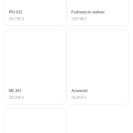
JNJ-632
Fosfomycin sodium
58178ES
55974ES
ML303
Artemotil
58220ES
56285ES