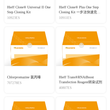
Hieff Clone® Universal II One
Hieff Clone® Plus One Step
Step Cloning Kit
Cloning Kit 一步法快速克隆
试剂盒
10923ES
10911ES
Chlorpromazine 氯丙嗪
Hieff Trans®RNAiBoost
Transfection Reagent转染试剂
707278ES
40807ES