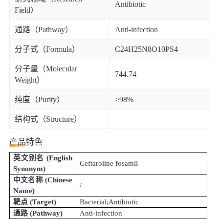
Antibiotic
Field）
通路（Pathway）
Anti-infection
分子式（Formula）
C24H25N8O10PS4
分子量（Molecular
744.74
Weight）
纯度（Purity）
≥98%
结构式（Structure）
产品特色
英文别名
(
English
Ceftaroline fosamil
Synonym
)
中文名称
(
Chinese
/
Name
)
靶点
(Target)
Bacterial;Antibiotic
通路
(Pathway)
Anti-infection