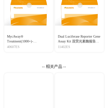
MycAway®
Dual Luciferase Reporter Gene
Treatment(1000×)-
Assay Kit 双荧光素酶报告基
Mycoplasma Elimination
因检测试剂盒
40607ES
11402ES
Reagent 支原体去除试剂
（1000×）
-- 相关产品 --