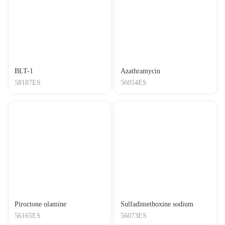
BLT-1
Azathramycin
58187ES
56054ES
Piroctone olamine
Sulfadimethoxine sodium
56165ES
56073ES