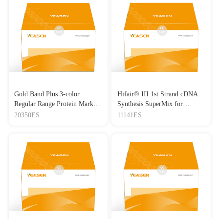
Gold Band Plus 3-color
Hifair® III 1st Strand cDNA
Regular Range Protein Marker
Synthesis SuperMix for
(8-180 kDa) 三色预染蛋白质
qPCR(gDNA digester plus)
20350ES
11141ES
分子量标准（8-180 kDa）