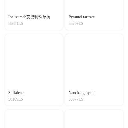
Ibalizumab艾巴利珠单抗
Pyrantel tartrate
58681ES
55709ES
Sulfalene
Nanchangmycin
58109ES
55977ES