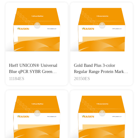
Hieff UNICON® Universal
Gold Band Plus 3-color
Blue qPCR SYBR Green
Regular Range Protein Marker
Master Mix
(8-180 kDa) 三色预染蛋白质
11184ES
20350ES
分子量标准（8-180 kDa）