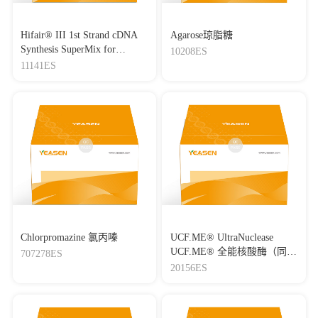
Hifair® III 1st Strand cDNA
Agarose琼脂糖
Synthesis SuperMix for
10208ES
qPCR(gDNA digester plus)
11141ES
Chlorpromazine 氯丙嗪
UCF.ME® UltraNuclease
UCF.ME® 全能核酸酶（同
707278ES
Benzonase）
20156ES