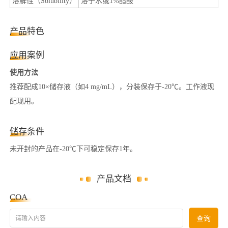
溶解性（Solubility）
溶于水或1%醋酸
产品特色
应用案例
使用方法
推荐配成10×储存液（如4 mg/mL），分装保存于-20℃。工作液现
配现用。
储存条件
未开封的产品在-20℃下可稳定保存1年。
产品文档
COA
请输入内容
查询