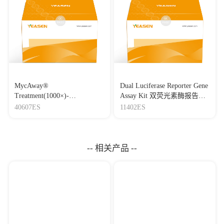
MycAway®
Dual Luciferase Reporter Gene
Treatment(1000×)-
Assay Kit 双荧光素酶报告基
Mycoplasma Elimination
因检测试剂盒
40607ES
11402ES
Reagent 支原体去除试剂
（1000×）
-- 相关产品 --