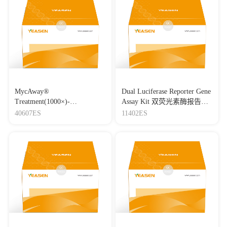
MycAway®
Dual Luciferase Reporter Gene
Treatment(1000×)-
Assay Kit 双荧光素酶报告基
Mycoplasma Elimination
因检测试剂盒
40607ES
11402ES
Reagent 支原体去除试剂
（1000×）