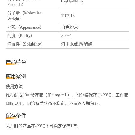
C
H
N
O
53
67
9
17
Formula）
分子量（Molecular
1102.15
Weight）
外观（Appearance）
白色粉末
纯度（Purity）
>99%
溶解性（Solubility）
溶于水或1%醋酸
产品特色
应用案例
使用方法
推荐配成10× 储存液（如4 mg/mL），可分装保存于-20℃，工作液
现配现用，因溶解后状态不稳定，不建议长期保存。
储存条件
未开封的产品在-20℃下可稳定保存1年。