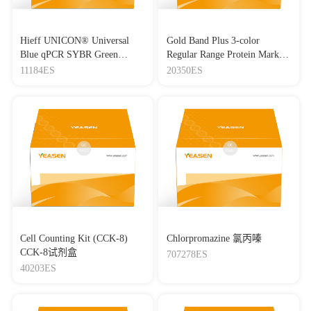
Hieff UNICON® Universal
Gold Band Plus 3-color
Blue qPCR SYBR Green
Regular Range Protein Marker
Master Mix
(8-180 kDa) 三色预染蛋白质
11184ES
20350ES
分子量标准（8-180 kDa）
Cell Counting Kit (CCK-8)
Chlorpromazine 氯丙嗪
CCK-8试剂盒
707278ES
40203ES