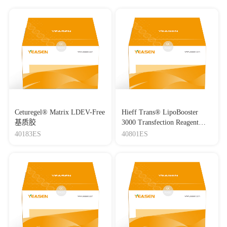
Ceturegel® Matrix LDEV-Free
Hieff Trans® LipoBooster
基质胶
3000 Transfection Reagent
Lipo3000转染试剂
40183ES
40801ES