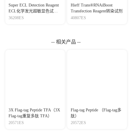
Super ECL Detection Reagent
Hieff Trans®RNAiBoost
ECL化学发光超敏显色试剂
Transfection Reagent转染试剂
盒
36208ES
40807ES
-- 相关产品 --
3X Flag-tag Peptide TFA（3X
Flag-tag Peptide （Flag-tag多
Flag-tag重复多肽 TFA）
肽）
20571ES
20572ES