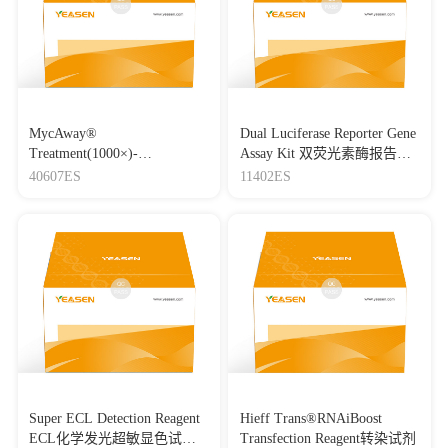
MycAway®
Dual Luciferase Reporter Gene
Treatment(1000×)-
Assay Kit 双荧光素酶报告基
Mycoplasma Elimination
因检测试剂盒
40607ES
11402ES
Reagent 支原体去除试剂
（1000×）
Super ECL Detection Reagent
Hieff Trans®RNAiBoost
ECL化学发光超敏显色试剂
Transfection Reagent转染试剂