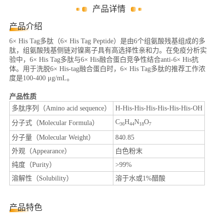
产品详情
产品介绍
6× His Tag多肽（6× His Tag Peptide）是由6个组氨酸残基组成的多
肽，组氨酸残基侧链对镍离子具有高选择性亲和力。在免疫分析实
验中，6× His Tag多肽与6× His融合蛋白竞争性结合anti-6× His抗
体。用于洗脱6× His-tag融合蛋白时，6× His Tag多肽的推荐工作浓
度是100-400 μg/mL。
产品性质
多肽序列（Amino acid sequence）
H-His-His-His-His-His-His-OH
C
H
N
O
分子式（Molecular Formula）
36
44
18
7
分子量（Molecular Weight）
840.85
外观（Appearance）
白色粉末
纯度（Purity）
>99%
溶解性（Solubility）
溶于水或1%醋酸
产品特色