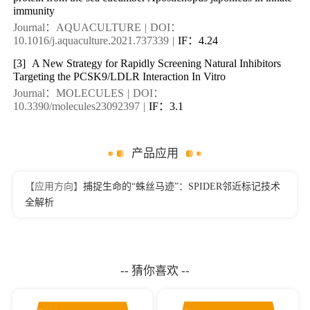
immunity
Journal：AQUACULTURE
|
DOI：
10.1016/j.aquaculture.2021.737339
|
IF：4.24
[3]
A New Strategy for Rapidly Screening Natural Inhibitors
Targeting the PCSK9/LDLR Interaction In Vitro
Journal：MOLECULES
|
DOI：
10.3390/molecules23092397
|
IF：3.1
产品应用
【应用方向】
捕捉生命的“蛛丝马迹”：SPIDER邻近标记技术
全解析
-- 猜你喜欢 --