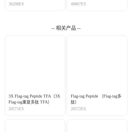
盒
36208ES
40807ES
-- 相关产品 --
3X Flag-tag Peptide TFA（3X
Flag-tag Peptide （Flag-tag多
Flag-tag重复多肽 TFA）
肽）
20571ES
20572ES