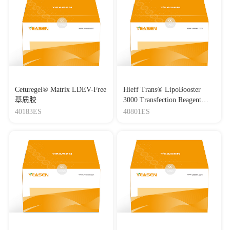
Ceturegel® Matrix LDEV-Free
Hieff Trans® LipoBooster
基质胶
3000 Transfection Reagent
Lipo3000转染试剂
40183ES
40801ES