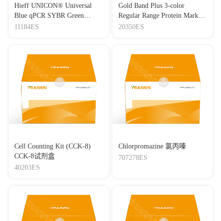
Hieff UNICON® Universal
Gold Band Plus 3-color
Blue qPCR SYBR Green
Regular Range Protein Marker
Master Mix
(8-180 kDa) 三色预染蛋白质
11184ES
20350ES
分子量标准（8-180 kDa）
Cell Counting Kit (CCK-8)
Chlorpromazine 氯丙嗪
CCK-8试剂盒
707278ES
40203ES