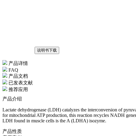
说明书下载
产品详情
FAQ
产品文档
已发表文献
推荐应用
产品介绍
Lactate dehydrogenase (LDH) catalyzes the interconversion of pyr
for mitochondrial ATP production, this reaction recycles NADH gener
LDH found in muscle cells is the A (LDHA) isozyme.
产品性质