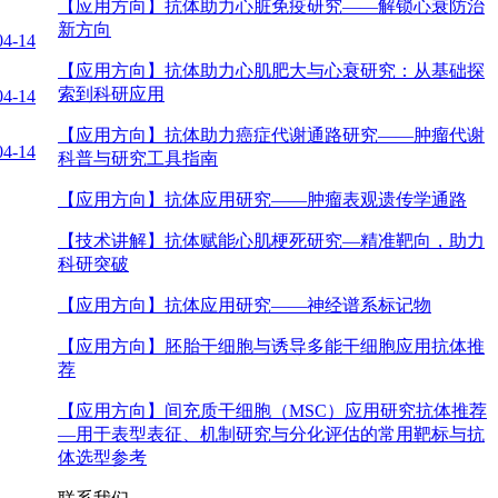
【应用方向】
抗体助力心脏免疫研究——解锁心衰防治
新方向
04-14
【应用方向】
抗体助力心肌肥大与心衰研究：从基础探
索到科研应用
04-14
【应用方向】
抗体助力癌症代谢通路研究——肿瘤代谢
04-14
科普与研究工具指南
【应用方向】
抗体应用研究——肿瘤表观遗传学通路
【技术讲解】
抗体赋能心肌梗死研究—精准靶向，助力
科研突破
【应用方向】
抗体应用研究——神经谱系标记物
【应用方向】
胚胎干细胞与诱导多能干细胞应用抗体推
荐
【应用方向】
间充质干细胞（MSC）应用研究抗体推荐
—用于表型表征、机制研究与分化评估的常用靶标与抗
体选型参考