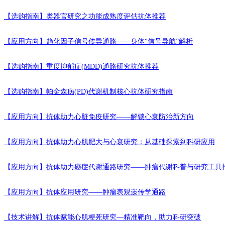
【选购指南】
类器官研究之功能成熟度评估抗体推荐
【应用方向】
趋化因子信号传导通路——身体“信号导航”解析
【选购指南】
重度抑郁症(MDD)通路研究抗体推荐
【选购指南】
帕金森病(PD)代谢机制核心抗体研究指南
【应用方向】
抗体助力心脏免疫研究——解锁心衰防治新方向
【应用方向】
抗体助力心肌肥大与心衰研究：从基础探索到科研应用
【应用方向】
抗体助力癌症代谢通路研究——肿瘤代谢科普与研究工具
【应用方向】
抗体应用研究——肿瘤表观遗传学通路
【技术讲解】
抗体赋能心肌梗死研究—精准靶向，助力科研突破