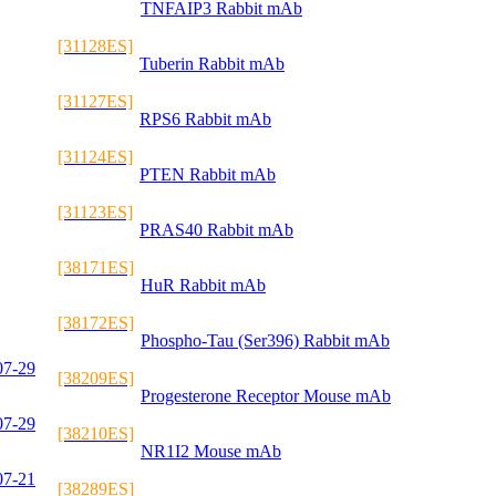
TNFAIP3 Rabbit mAb
[31128ES]
Tuberin Rabbit mAb
[31127ES]
RPS6 Rabbit mAb
[31124ES]
PTEN Rabbit mAb
[31123ES]
PRAS40 Rabbit mAb
[38171ES]
HuR Rabbit mAb
[38172ES]
Phospho-Tau (Ser396) Rabbit mAb
07-29
[38209ES]
Progesterone Receptor Mouse mAb
07-29
[38210ES]
NR1I2 Mouse mAb
07-21
[38289ES]