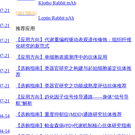
Klotho Rabbit mAb
07-21
[38178ES]
Leptin Rabbit pAb
07-21
推荐应用
【应用方向】
代谢重编程驱动表观遗传修饰：组织纤维
07-21
化研究的新范式
07-21
【应用方向】
单细胞表观测序中的抗体应用
【选购指南】
类器官研究之构建与起始细胞鉴定抗体推
07-21
荐
07-21
【选购指南】
类器官研究之功能成熟度评估抗体推荐
【应用方向】
趋化因子信号传导通路——身体“信号导
07-21
航”解析
【选购指南】
重度抑郁症(MDD)通路研究抗体推荐
04-14
【选购指南】
帕金森病(PD)代谢机制核心抗体研究指南
04-14