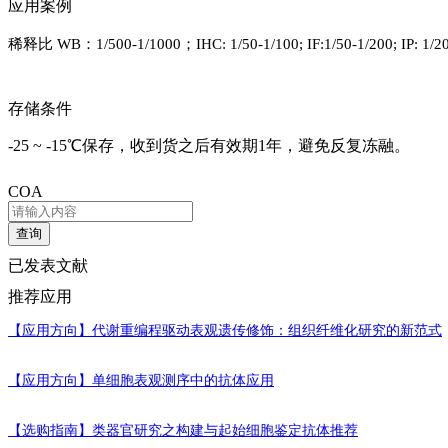
应用案例
稀释比
WB
：
1/500-1/1000
；
IHC: 1/50-1/100; IF:1/50-1/200; IP: 1/2
存储条件
-25 ~ -15℃保存，收到货之后有效期1年，避免反复冻融。
COA
查询
已发表文献
推荐应用
【应用方向】
代谢重编程驱动表观遗传修饰：组织纤维化研究的新范式
【应用方向】
单细胞表观测序中的抗体应用
【选购指南】
类器官研究之构建与起始细胞鉴定抗体推荐