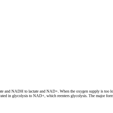
uvate and NADH to lactate and NAD+. When the oxygen supply is too l
ated in glycolysis to NAD+, which reenters glycolysis. The major form