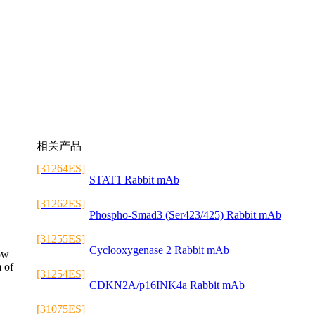
相关产品
[31264ES]
STAT1 Rabbit mAb
[31262ES]
Phospho-Smad3 (Ser423/425) Rabbit mAb
[31255ES]
Cyclooxygenase 2 Rabbit mAb
ow
 of
[31254ES]
CDKN2A/p16INK4a Rabbit mAb
[31075ES]