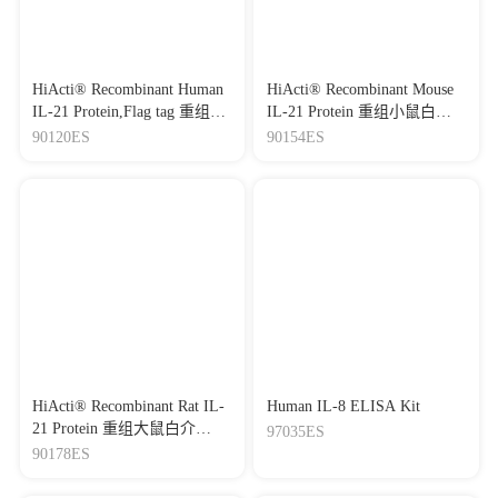
HiActi® Recombinant Human
HiActi® Recombinant Mouse
IL-21 Protein,Flag tag 重组人
IL-21 Protein 重组小鼠白介
白介素-21
素-21
90120ES
90154ES
HiActi® Recombinant Rat IL-
Human IL-8 ELISA Kit
21 Protein 重组大鼠白介
97035ES
素-21
90178ES