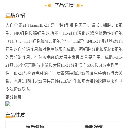
产品详情
产品介绍
人白介素21(HumanIL-21)是一种I型细胞因子，调节T细胞、B细
胞、NK细胞和髓细胞的功能。IL-21由活化的滤泡辅助性T细胞
（Tfh）、Th17细胞和NKT细胞产生。Tfh衍生的IL-21通过其对Tfh
细胞的自分泌作用和对免疫球蛋白成熟、浆细胞分化和记忆B细胞
的旁分泌作用，在体液免疫的发展中发挥着重要作用。成熟人IL-
21具133个氨基酸与小鼠和大鼠IL-21分别具有63%和61%序列同一
性。IL-21与癌症免疫治疗、病毒感染和过敏等临床疾病有很大关
系，也通过限制过敏原特异性IgE的产生和肥大细胞脱颗粒来抑制
皮肤超敏反应。
组分信息
产品性质
性质名称
性质详情