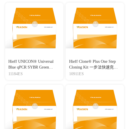
Hieff UNICON® Universal
Hieff Clone® Plus One Step
Blue qPCR SYBR Green
Cloning Kit 一步法快速克隆
Master Mix
试剂盒
11184ES
10911ES