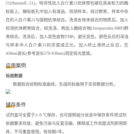
21(HumanIL-21)。特异性抗人白介素21抗体预包被在高亲和力的酶
标板上。酶标板孔中加入标准品、待测样本，经过孵育，样本中存
在的人白介素21与固相抗体结合。洗涤去除未结合的物质后，加入
检测抗体孵育结合，经洗涤，再加入酶结合物(Streptavidin-HRP)孵
育结合。洗涤后，加入显色底物TMB，避光显色。颜色反应的深浅
与样本中人白介素21的浓度成正比。加入终止液终止反应，在
450nm波长(参考波长570-630nm)测定吸光度值。
应用案例
标曲数据
数据拟合绘制标准曲线，生成的标曲用于实验数据分析。
储存条件
试剂盒可全置于2~8 ℃保存，也可按照组分信息中保存条件将试剂
依据要求存放，避免污染与反复冻融，稀释成工作浓度试剂即用即
弃，不可重复使用。有效期1年。