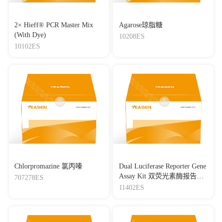
2× Hieff® PCR Master Mix
Agarose琼脂糖
(With Dye)
10208ES
10102ES
Chlorpromazine 氯丙嗪
Dual Luciferase Reporter Gene
Assay Kit 双荧光素酶报告基
707278ES
因检测试剂盒
11402ES