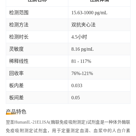
检测范围
15.63-1000 pg/mL
检测方法
双抗夹心法
检测时长
4.5小时
灵敏度
8.16 pg/mL
稀释线性
81 - 117%
回收率
76%-121%
板内差
0.033
板间差
0.05
产品特色
翌圣HumanIL-21ELISA(酶联免疫吸附测定)试剂盒是一种体外酶联
免疫吸附测定试剂盒，用于定量测定血清、血浆中的人白介素