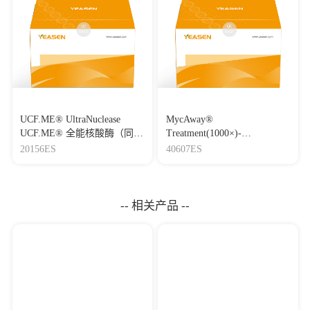
UCF.ME® UltraNuclease
MycAway®
UCF.ME® 全能核酸酶（同
Treatment(1000×)-
Benzonase）
Mycoplasma Elimination
20156ES
40607ES
Reagent 支原体去除试剂
（1000×）
-- 相关产品 --