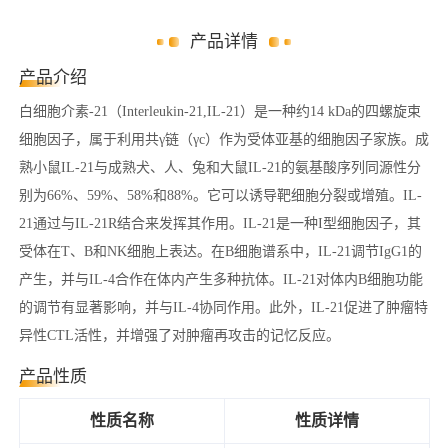
产品详情
产品介绍
白细胞介素-21（Interleukin-21,IL-21）是一种约14 kDa的四螺旋束
细胞因子，属于利用共γ链（γc）作为受体亚基的细胞因子家族。成
熟小鼠IL-21与成熟犬、人、兔和大鼠IL-21的氨基酸序列同源性分
别为66%、59%、58%和88%。它可以诱导靶细胞分裂或增殖。IL-
21通过与IL-21R结合来发挥其作用。IL-21是一种I型细胞因子，其
受体在T、B和NK细胞上表达。在B细胞谱系中，IL-21调节IgG1的
产生，并与IL-4合作在体内产生多种抗体。IL-21对体内B细胞功能
的调节有显著影响，并与IL-4协同作用。此外，IL-21促进了肿瘤特
异性CTL活性，并增强了对肿瘤再攻击的记忆反应。
产品性质
性质名称
性质详情