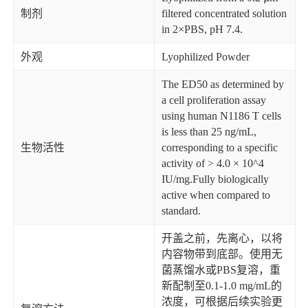
制剂
filtered concentrated solution
in 2×PBS, pH 7.4.
外观
Lyophilized Powder
The ED50 as determined by
a cell proliferation assay
using human N1186 T cells
is less than 25 ng/mL,
生物活性
corresponding to a specific
activity of > 4.0 × 10^4
IU/mg.Fully biologically
active when compared to
standard.
开盖之前，先离心，以将
内容物带到底部。使用无
菌蒸馏水或PBS复溶，重
新配制至0.1-1.0 mg/mL的
浓度，可根据后续实验更