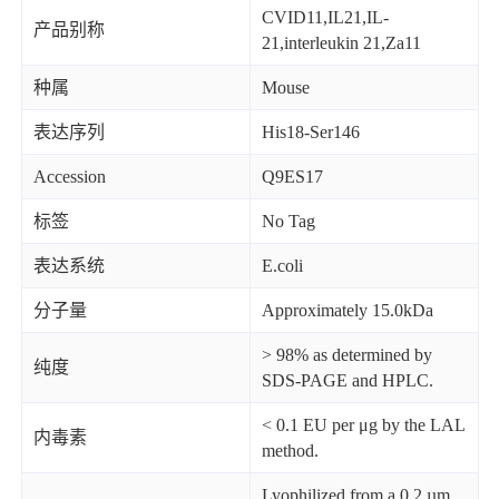
CVID11,IL21,IL-
产品别称
21,interleukin 21,Za11
种属
Mouse
表达序列
His18-Ser146
Accession
Q9ES17
标签
No Tag
表达系统
E.coli
分子量
Approximately 15.0kDa
> 98% as determined by
纯度
SDS-PAGE and HPLC.
< 0.1 EU per μg by the LAL
内毒素
method.
Lyophilized from a 0.2 µm