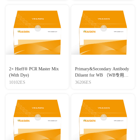
2× Hieff® PCR Master Mix
Primary&Secondary Antibody
(With Dye)
Diluent for WB （WB专用一
抗二抗稀释液）
10102ES
36206ES