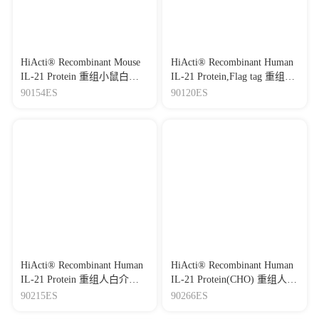
HiActi® Recombinant Mouse
HiActi® Recombinant Human
IL-21 Protein 重组小鼠白介
IL-21 Protein,Flag tag 重组人
素-21
白介素-21
90154ES
90120ES
HiActi® Recombinant Human
HiActi® Recombinant Human
IL-21 Protein 重组人白介
IL-21 Protein(CHO) 重组人白
素-21
介素-21
90215ES
90266ES