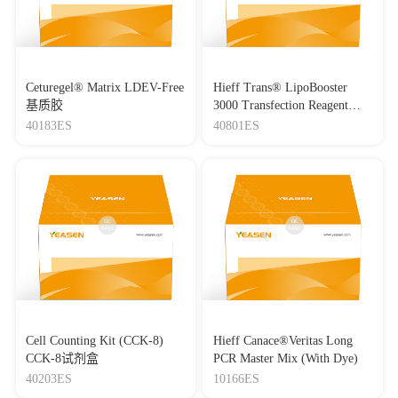
Ceturegel® Matrix LDEV-Free
Hieff Trans® LipoBooster
基质胶
3000 Transfection Reagent
Lipo3000转染试剂
40183ES
40801ES
Cell Counting Kit (CCK-8)
Hieff Canace®Veritas Long
CCK-8试剂盒
PCR Master Mix (With Dye)
40203ES
10166ES