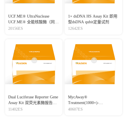
UCF.ME® UltraNuclease
1× dsDNA HS Assay Kit 即用
UCF.ME® 全能核酸酶（同
型dsDNA qubit定量试剂
Benzonase）
20156ES
12642ES
Dual Luciferase Reporter Gene
MycAway®
Assay Kit 双荧光素酶报告基
Treatment(1000×)-
因检测试剂盒
Mycoplasma Elimination
11402ES
40607ES
Reagent 支原体去除试剂
（1000×）