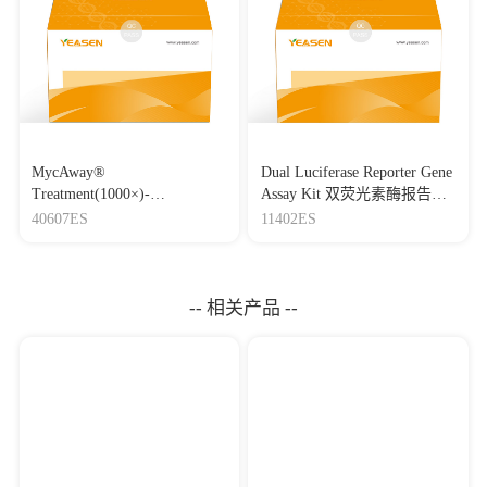
MycAway®
Dual Luciferase Reporter Gene
Treatment(1000×)-
Assay Kit 双荧光素酶报告基
Mycoplasma Elimination
因检测试剂盒
40607ES
11402ES
Reagent 支原体去除试剂
（1000×）
-- 相关产品 --