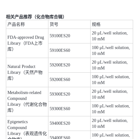
相关产品推荐（化合物库合辑）
产品名称
货号
规格
20 μL/well solution,
59100ES20
FDA-approved Drug
10 mM
Library（FDA上市
100 μL/well solution,
库）
59100ES60
10 mM
20 μL/well solution,
59200ES20
Natural Product
10 mM
Library（天然产物
100 μL/well solution,
库）
59200ES60
10 mM
20 μL/well solution,
Metabolism-related
59300ES20
10 mM
Compound
Library（代谢化合物
100 μL/well solution,
59300ES60
库）
10 mM
20 μL/well solution,
Epigenetics
59400ES20
10 mM
Compound
Library（表观遗传化
100 μL/well solution,
59400ES60