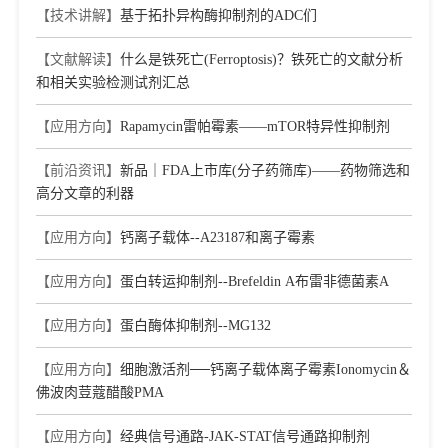
【技术讲解】
基于拓扑异构酶抑制剂的ADC们
【文献解读】
什么是铁死亡(Ferroptosis)？铁死亡的文献分析
和相关实验检测试剂汇总
【应用方向】
Rapamycin雷帕霉素——mTOR特异性抑制剂
【前沿资讯】
新品｜FDA上市库(分子药筛库)——药物筛选和
高分文章的利器
【应用方向】
钙离子载体--A23187和离子霉素
【应用方向】
蛋白转运抑制剂--Brefeldin A布雷非德菌素A
【应用方向】
蛋白酶体抑制剂--MG132
【应用方向】
细胞激活剂──钙离子载体离子霉素Ionomycin＆
佛波肉荳蔻醋酸PMA
【应用方向】
经典信号通路-JAK-STAT信号通路抑制剂