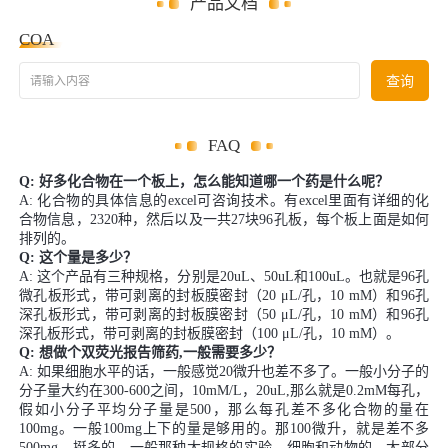
产品文档
COA
请输入内容
查询
FAQ
Q: 好多化合物在一个板上，怎么能知道哪一个药是什么呢？
A: 化合物的具体信息的excel可咨询技术。有excel里面有详细的化
合物信息，2320种，然后以及一共27块96孔板，每个板上面是如何
排列的。
Q: 这个量是多少？
A: 这个产品有三种规格，分别是20uL、50uL和100uL。也就是96孔
微孔板形式，带可剥离的封板膜密封（20 μL/孔，10 mM）和96孔
深孔板形式，带可剥离的封板膜密封（50 μL/孔，10 mM）和96孔
深孔板形式，带可剥离的封板膜密封（100 μL/孔，10 mM）。
Q: 想做个双荧光报告筛药,一般需要多少？
A: 如果细胞水平的话，一般感觉20微升也差不多了。一般小分子的
分子量大约在300-600之间，10mM/L，20uL,那么就是0.2mM每孔，
假如小分子平均分子量是500，那么每孔差不多化合物的量在
100mg。一般100mg上下的量是够用的。那100微升，就是差不多
500mg，挺多的，一般那种大规格的实验，细胞和动物的，大部分