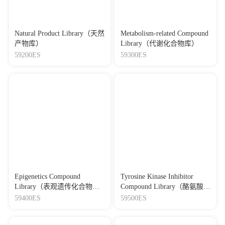
Natural Product Library（天然
Metabolism-related Compound
产物库）
Library（代谢化合物库）
59200ES
59300ES
Epigenetics Compound
Tyrosine Kinase Inhibitor
Library（表观遗传化合物
Compound Library（酪氨酸激
库）
酶抑制剂化合物库）
59400ES
59500ES