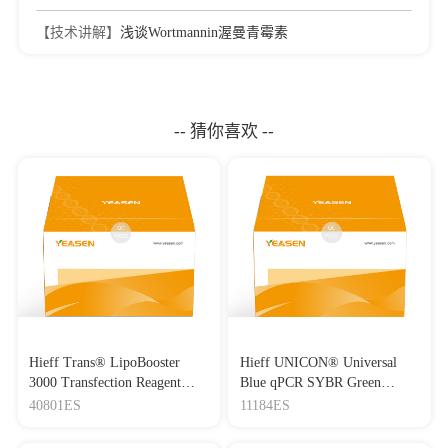
【技术讲解】
浅谈Wortmannin渥曼青霉素
-- 猜你喜欢 --
Hieff Trans® LipoBooster
Hieff UNICON® Universal
3000 Transfection Reagent
Blue qPCR SYBR Green
Lipo3000转染试剂
Master Mix
40801ES
11184ES