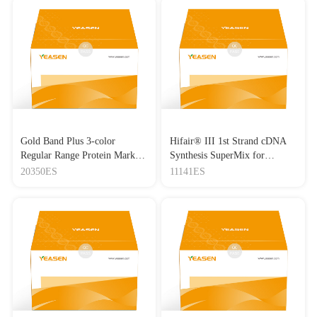
Gold Band Plus 3-color
Hifair® III 1st Strand cDNA
Regular Range Protein Marker
Synthesis SuperMix for
(8-180 kDa) 三色预染蛋白质
qPCR(gDNA digester plus)
20350ES
11141ES
分子量标准（8-180 kDa）