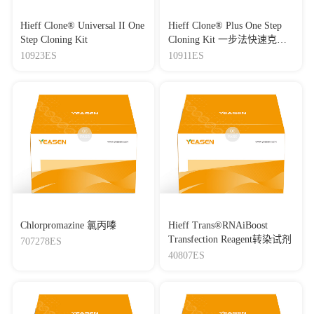
Hieff Clone® Universal II One
Hieff Clone® Plus One Step
Step Cloning Kit
Cloning Kit 一步法快速克隆
试剂盒
10923ES
10911ES
Chlorpromazine 氯丙嗪
Hieff Trans®RNAiBoost
Transfection Reagent转染试剂
707278ES
40807ES