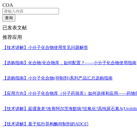
COA
查询
已发表文献
推荐应用
【技术讲解】
小分子化合物使用常见问题解答
【选购指南】
化合物/化合物库，如何配置？——小分子化合物使用指南
【选购指南】
小分子化合物(抑制剂)系列产品汇总选购指南
【应用方向】
小分子化合物库（分子药筛库）如何选择和应用——药物
【技术讲解】
延缓衰老?改善阿尔茨海默病?抗氧化?高纯尿石素A(Urolithi
【技术讲解】
基于拓扑异构酶抑制剂的ADC们