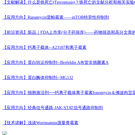
【文献解读】
什么是铁死亡(Ferroptosis)？铁死亡的文献分析和相关
【应用方向】
Rapamycin雷帕霉素——mTOR特异性抑制剂
【前沿资讯】
新品｜FDA上市库(分子药筛库)——药物筛选和高分文章
【应用方向】
钙离子载体--A23187和离子霉素
【应用方向】
蛋白转运抑制剂--Brefeldin A布雷非德菌素A
【应用方向】
蛋白酶体抑制剂--MG132
【应用方向】
细胞激活剂──钙离子载体离子霉素Ionomycin＆佛波肉荳
【应用方向】
经典信号通路-JAK-STAT信号通路抑制剂
【技术讲解】
浅谈Wortmannin渥曼青霉素