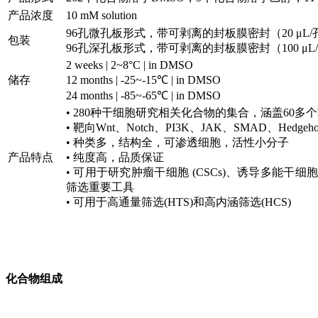
产品浓度
10 mM solution
96孔微孔板形式，带可剥离的封板膜密封（20 μL/孔
包装
96孔深孔板形式，带可剥离的封板膜密封（100 μL/
2 weeks | 2~8°C | in DMSO
储存
12 months | -25~-15℃ | in DMSO
24 months | -85~-65℃ | in DMSO
• 280种干细胞研究相关化合物的集合，涵盖60多
• 靶向Wnt、Notch、PI3K、JAK、SMAD、Hedg
• 种类多，结构全，可渗透细胞，活性小分子
产品特点
• 纯度高，品质保证
• 可用于研究肿瘤干细胞 (CSCs)、诱导多能干细
筛选重要工具
• 可用于高通量筛选(HTS)和高内涵筛选(HCS)
化合物组成