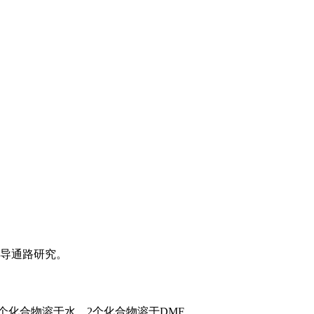
转导通路研究。
1个化合物溶于水，2个化合物溶于DMF