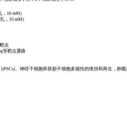
，10 mM）
孔，10 mM）
个靶点
ehog等靶点通路
胞 (iPSCs)、神经干细胞和胚胎干细胞多能性的维持和再生，肿