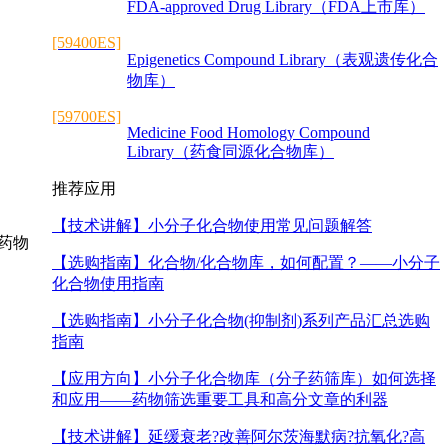
FDA-approved Drug Library（FDA上市库）
[59400ES]
Epigenetics Compound Library（表观遗传化合
物库）
[59700ES]
Medicine Food Homology Compound
Library（药食同源化合物库）
推荐应用
【技术讲解】
小分子化合物使用常见问题解答
瘤药物
【选购指南】
化合物/化合物库，如何配置？——小分子
化合物使用指南
【选购指南】
小分子化合物(抑制剂)系列产品汇总选购
指南
【应用方向】
小分子化合物库（分子药筛库）如何选择
和应用——药物筛选重要工具和高分文章的利器
【技术讲解】
延缓衰老?改善阿尔茨海默病?抗氧化?高