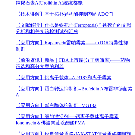
纯尿石素A(Urolithin A)统统都能！
【技术讲解】
基于拓扑异构酶抑制剂的ADC们
【文献解读】
什么是铁死亡(Ferroptosis)？铁死亡的文献
分析和相关实验检测试剂汇总
【应用方向】
Rapamycin雷帕霉素——mTOR特异性抑
制剂
【前沿资讯】
新品｜FDA上市库(分子药筛库)——药物
筛选和高分文章的利器
【应用方向】
钙离子载体--A23187和离子霉素
【应用方向】
蛋白转运抑制剂--Brefeldin A布雷非德菌素
A
【应用方向】
蛋白酶体抑制剂--MG132
【应用方向】
细胞激活剂──钙离子载体离子霉素
Ionomycin＆佛波肉荳蔻醋酸PMA
【应用方向】
经典信号通路-JAK-STAT信号通路抑制剂