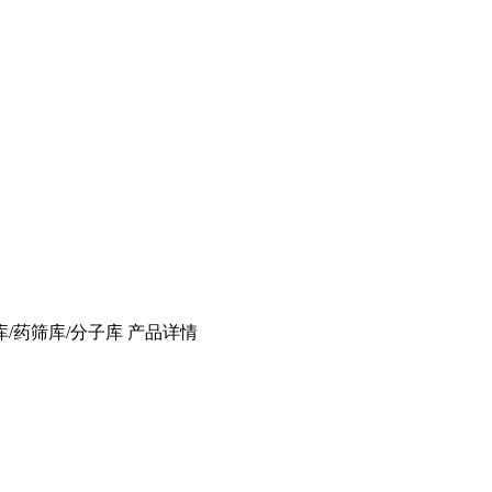
库/药筛库/分子库
产品详情