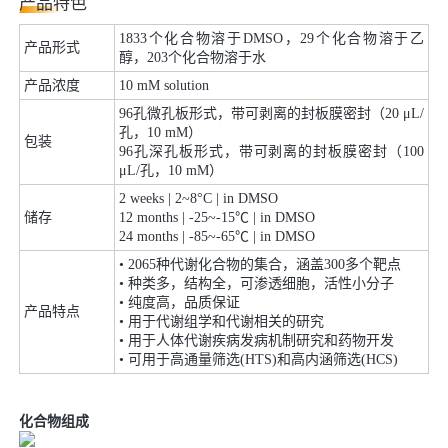
产品特色
1833个化合物溶于DMSO，29个化合物溶于乙
产品形式
醇，203个化合物溶于水
产品浓度
10 mM solution
96孔微孔板形式，带可剥离的封板膜密封（20 μL/
孔，10 mM）
包装
96孔深孔板形式，带可剥离的封板膜密封（100
μL/孔，10 mM）
2 weeks | 2~8°C | in DMSO
储存
12 months | -25~-15℃ | in DMSO
24 months | -85~-65℃ | in DMSO
• 2065种代谢化合物的集合，涵盖300多个靶点
• 种类多，结构全，可渗透细胞，活性小分子
• 纯度高，品质保证
产品特点
• 用于代谢组学和代谢相关的研究
• 用于人体代谢疾病发病机制研究和药物开发
• 可用于高通量筛选(HTS)和高内涵筛选(HCS)
化合物组成