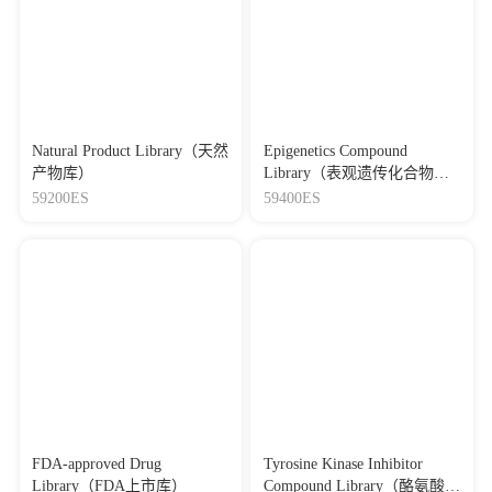
Natural Product Library（天然
Epigenetics Compound
产物库）
Library（表观遗传化合物
库）
59200ES
59400ES
FDA-approved Drug
Tyrosine Kinase Inhibitor
Library（FDA上市库）
Compound Library（酪氨酸激