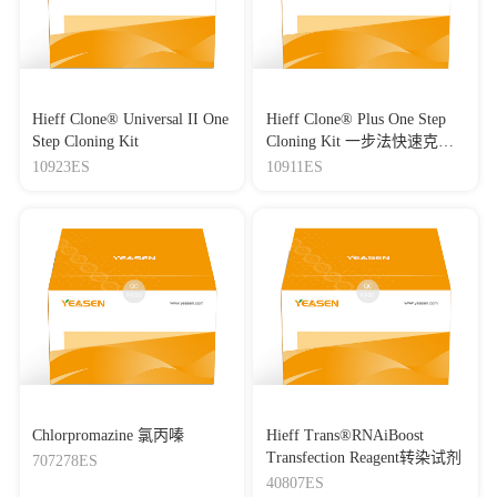
Hieff Clone® Universal II One
Hieff Clone® Plus One Step
Step Cloning Kit
Cloning Kit 一步法快速克隆
试剂盒
10923ES
10911ES
Chlorpromazine 氯丙嗪
Hieff Trans®RNAiBoost
Transfection Reagent转染试剂
707278ES
40807ES