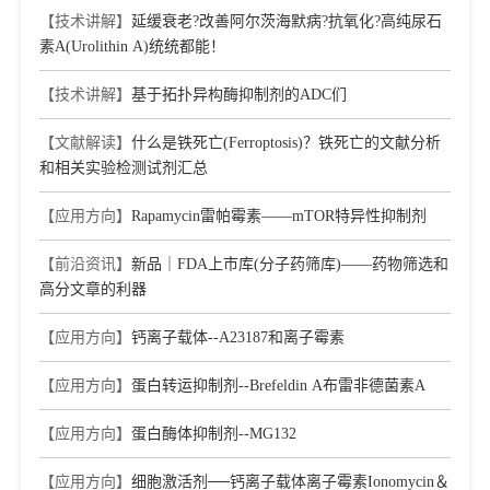
【技术讲解】
延缓衰老?改善阿尔茨海默病?抗氧化?高纯尿石
素A(Urolithin A)统统都能！
【技术讲解】
基于拓扑异构酶抑制剂的ADC们
【文献解读】
什么是铁死亡(Ferroptosis)？铁死亡的文献分析
和相关实验检测试剂汇总
【应用方向】
Rapamycin雷帕霉素——mTOR特异性抑制剂
【前沿资讯】
新品｜FDA上市库(分子药筛库)——药物筛选和
高分文章的利器
【应用方向】
钙离子载体--A23187和离子霉素
【应用方向】
蛋白转运抑制剂--Brefeldin A布雷非德菌素A
【应用方向】
蛋白酶体抑制剂--MG132
【应用方向】
细胞激活剂──钙离子载体离子霉素Ionomycin＆