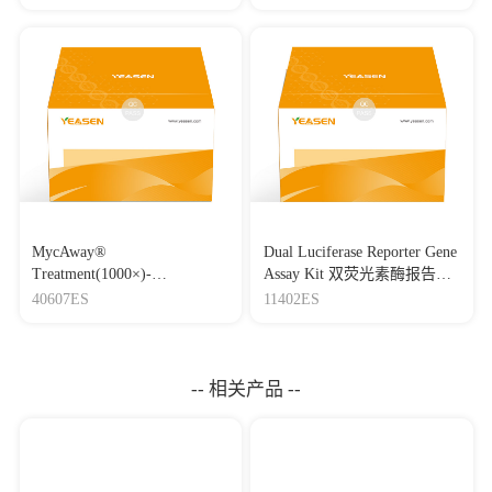
MycAway®
Dual Luciferase Reporter Gene
Treatment(1000×)-
Assay Kit 双荧光素酶报告基
Mycoplasma Elimination
因检测试剂盒
40607ES
11402ES
Reagent 支原体去除试剂
（1000×）
-- 相关产品 --