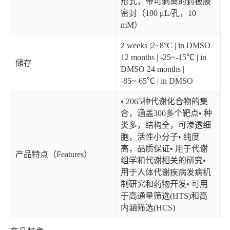
形式，带可剥离的封板膜
密封（100 μL/孔，10
mM）
2 weeks |2~8°C | in DMSO
12 months | -25~-15℃ | in
储存
DMSO 24 months |
-85~-65℃ | in DMSO
• 2065种代谢化合物的集
合，涵盖300多个靶点• 种
类多，结构全，可渗透细
胞，活性小分子• 纯度
高，品质保证• 用于代谢
产品特点（Features）
组学和代谢相关的研究•
用于人体代谢疾病发病机
制研究和药物开发• 可用
于高通量筛选(HTS)和高
内涵筛选(HCS)