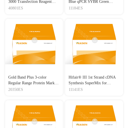
3000 Transfection Reagent
Blue qPCR SYBR Green
Lipo3000转染试剂
Master Mix
40801ES
11184ES
Gold Band Plus 3-color
Hifair® III 1st Strand cDNA
Regular Range Protein Marker
Synthesis SuperMix for
(8-180 kDa) 三色预染蛋白质
qPCR(gDNA digester plus)
20350ES
11141ES
分子量标准（8-180 kDa）