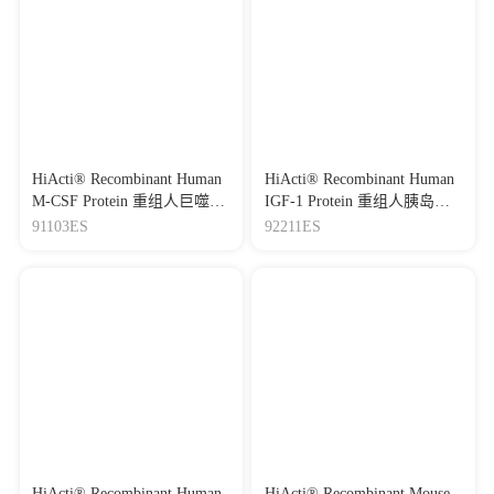
HiActi® Recombinant Human
HiActi® Recombinant Human
M-CSF Protein 重组人巨噬细
IGF-1 Protein 重组人胰岛素
胞集落刺激因子
样生长因子-1
91103ES
92211ES
HiActi® Recombinant Human
HiActi® Recombinant Mouse