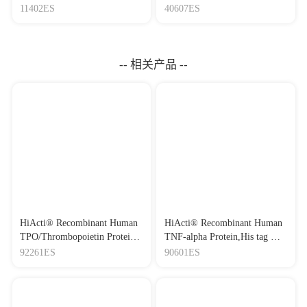
因检测试剂盒
Mycoplasma Elimination
11402ES
40607ES
Reagent 支原体去除试剂
（1000×）
-- 相关产品 --
HiActi® Recombinant Human
HiActi® Recombinant Human
TPO/Thrombopoietin Protein
TNF-alpha Protein,His tag 重
重组人血小板生成素(液体）
组人肿瘤坏死因子-α
92261ES
90601ES