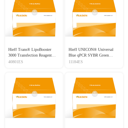
Hieff Trans® LipoBooster
Hieff UNICON® Universal
3000 Transfection Reagent
Blue qPCR SYBR Green
Lipo3000转染试剂
Master Mix
40801ES
11184ES