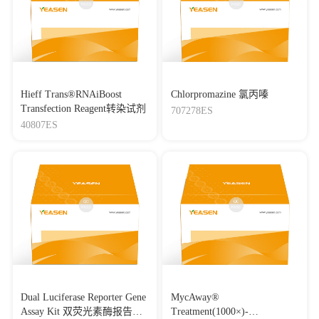
Hieff Trans®RNAiBoost
Chlorpromazine 氯丙嗪
Transfection Reagent转染试剂
707278ES
40807ES
Dual Luciferase Reporter Gene
MycAway®
Assay Kit 双荧光素酶报告基
Treatment(1000×)-