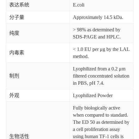
表达系统
E.coli
分子量
Approximately 14.5 kDa.
> 98% as determined by
纯度
SDS-PAGE and HPLC.
< 1.0 EU per μg by the LAL
内毒素
method.
Lyophilized from a 0.2 μm
制剂
filtered concentrated solution
in PBS, pH 7.4.
外观
Lyophilized Powder
Fully biologically active
when compared to standard.
The ED 50 as determined by
a cell proliferation assay
生物活性
using human TF-1 cells is