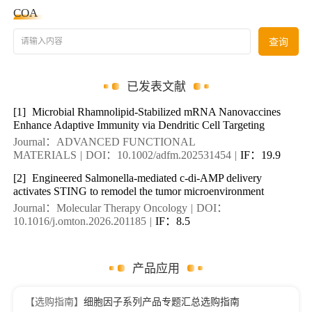
COA
请输入内容
查询
已发表文献
[1]
Microbial Rhamnolipid-Stabilized mRNA Nanovaccines
Enhance Adaptive Immunity via Dendritic Cell Targeting
Journal：ADVANCED FUNCTIONAL
MATERIALS
|
DOI：10.1002/adfm.202531454
|
IF：19.9
[2]
Engineered Salmonella-mediated c-di-AMP delivery
activates STING to remodel the tumor microenvironment
Journal：Molecular Therapy Oncology
|
DOI：
10.1016/j.omton.2026.201185
|
IF：8.5
产品应用
【选购指南】
细胞因子系列产品专题汇总选购指南