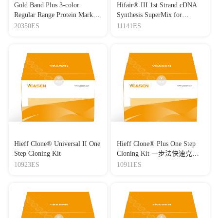
Gold Band Plus 3-color
Hifair® III 1st Strand cDNA
Regular Range Protein Marker
Synthesis SuperMix for
(8-180 kDa) 三色预染蛋白质
qPCR(gDNA digester plus)
20350ES
11141ES
分子量标准（8-180 kDa）
Hieff Clone® Universal II One
Hieff Clone® Plus One Step
Step Cloning Kit
Cloning Kit 一步法快速克隆
试剂盒
10923ES
10911ES