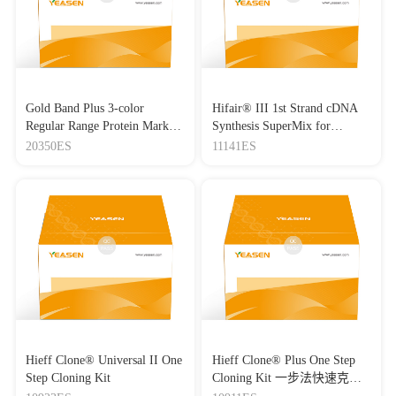
Gold Band Plus 3-color
Hifair® III 1st Strand cDNA
Regular Range Protein Marker
Synthesis SuperMix for
(8-180 kDa) 三色预染蛋白质
qPCR(gDNA digester plus)
20350ES
11141ES
分子量标准（8-180 kDa）
Hieff Clone® Universal II One
Hieff Clone® Plus One Step
Step Cloning Kit
Cloning Kit 一步法快速克隆
试剂盒