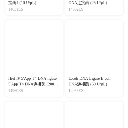
接酶1 (10 U/μL)
DNA连接酶 (25 U/µL)
14651ES
14962ES
Hieff® 5'App T4 DNA ligase
E.coli DNA Ligase E.coli
5'App T4 DNA连接酶 (2000
DNA连接酶 (60 U/µL)
U/µL)
14960ES
14955ES