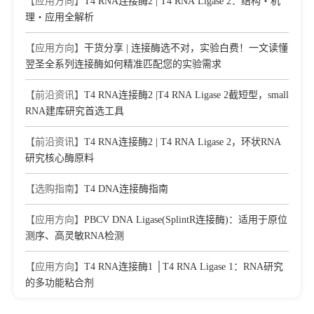
【应用方向】
T4 RNA连接酶2 | T4 RNA Ligase 2：结构・机
理・应用全解析
【应用方向】
干货分享 | 连接酶选不对，实验白费！一文读懂
翌圣全系列连接酶如何精准匹配您的实验需求​
【前沿资讯】
T4 RNA连接酶2 |T4 RNA Ligase 2截短型，small
RNA建库研究首选工具
【前沿资讯】
T4 RNA连接酶2 | T4 RNA Ligase 2，环状RNA
研究核心酶原料
【选购指南】
T4 DNA连接酶指南
【应用方向】
PBCV DNA Ligase(SplintR连接酶)：适用于原位
测序、高灵敏RNA检测
【应用方向】
T4 RNA连接酶1 │T4 RNA Ligase 1：RNA研究
的多功能粘合剂