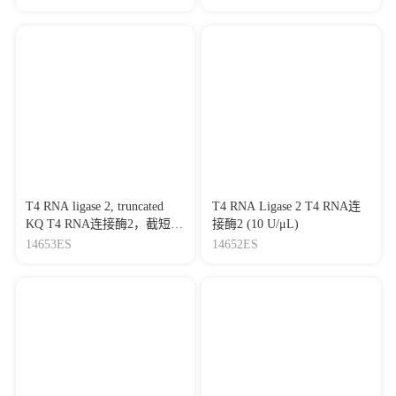
T4 RNA ligase 2, truncated
T4 RNA Ligase 2 T4 RNA连
KQ T4 RNA连接酶2，截短型
接酶2 (10 U/μL)
KQ (200 U/μL)
14653ES
14652ES