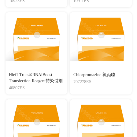
10923ES
10911ES
Hieff Trans®RNAiBoost
Chlorpromazine 氯丙嗪
Transfection Reagent转染试剂
707278ES
40807ES