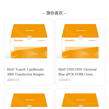
-- 猜你喜欢 --
Hieff Trans® LipoBooster
Hieff UNICON® Universal
3000 Transfection Reagent
Blue qPCR SYBR Green
Lipo3000转染试剂
Master Mix
40801ES
11184ES