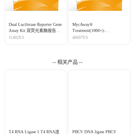
Dual Luciferase Reporter Gene
MycAway®
Assay Kit 双荧光素酶报告基
Treatment(1000×)-
因检测试剂盒
Mycoplasma Elimination
11402ES
40607ES
Reagent 支原体去除试剂
（1000×）
-- 相关产品 --
T4 RNA Ligase 1 T4 RNA连
PBCV DNA ligase PBCV