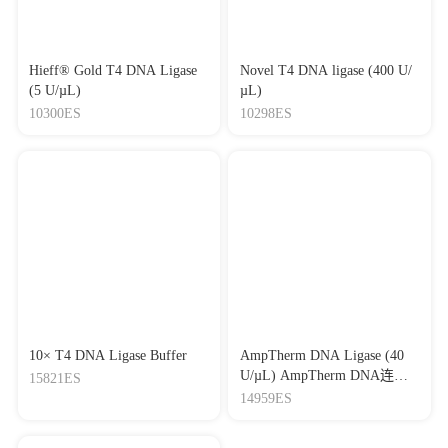
Hieff® Gold T4 DNA Ligase
Novel T4 DNA ligase (400 U/
(5 U/µL)
µL)
10300ES
10298ES
10× T4 DNA Ligase Buffer
AmpTherm DNA Ligase (40
U/µL) AmpTherm DNA连接
15821ES
酶 (40 U/µL)
14959ES