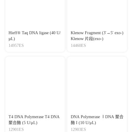
Hieff® Taq DNA ligase (40 U/
Klenow Fragment (3'→5' exo-)
µL)
Klenow 片段(exo-)
14957ES
14460ES
T4 DNA Polymerase T4 DNA
DNA Polymerase ⅠDNA 聚合
聚合酶 (5 U/μL)
酶 I (10 U/μL)
12901ES
12903ES