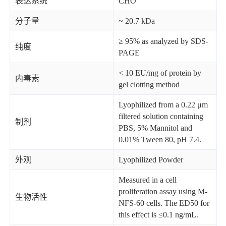
表达系统
CHO
分子量
~ 20.7 kDa
≥ 95% as analyzed by SDS-
纯度
PAGE
< 10 EU/mg of protein by
内毒素
gel clotting method
Lyophilized from a 0.22 μm
filtered solution containing
制剂
PBS, 5% Mannitol and
0.01% Tween 80, pH 7.4.
外观
Lyophilized Powder
Measured in a cell
proliferation assay using M-
生物活性
NFS-60 cells. The ED50 for
this effect is ≤0.1 ng/mL.