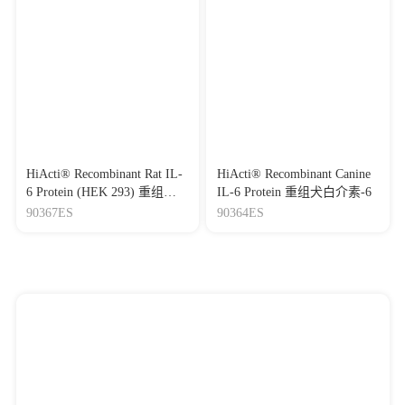
HiActi® Recombinant Rat IL-
HiActi® Recombinant Canine
6 Protein (HEK 293) 重组大
IL-6 Protein 重组犬白介素-6
鼠白介素-6
90367ES
90364ES