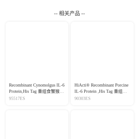
-- 相关产品 --
Recombinant Cynomolgus IL-6
HiActi® Recombinant Porcine
Protein,His Tag 重组食蟹猴白
IL-6 Protein ,His Tag 重组猪
介素-6
白介素-6
95517ES
90303ES