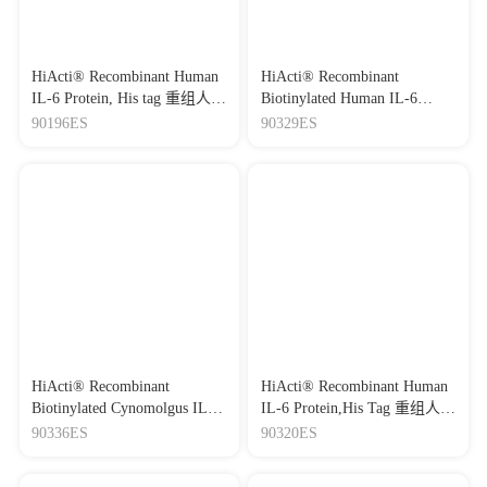
HiActi® Recombinant Human
HiActi® Recombinant
IL-6 Protein, His tag 重组人白
Biotinylated Human IL-6
介素-6
Protein,His-Avi Tag
90196ES
90329ES
HiActi® Recombinant
HiActi® Recombinant Human
Biotinylated Cynomolgus IL-6
IL-6 Protein,His Tag 重组人白
Protein,His-Avi Tag
介素-6
90336ES
90320ES