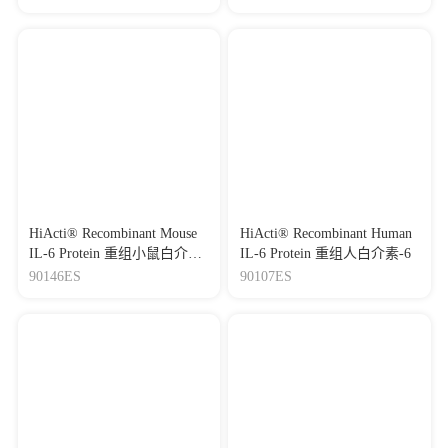
HiActi® Recombinant Mouse
HiActi® Recombinant Human
IL-6 Protein 重组小鼠白介
IL-6 Protein 重组人白介素-6
素-6
90146ES
90107ES