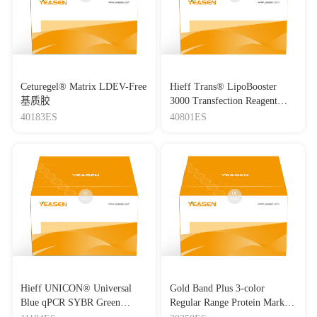
Ceturegel® Matrix LDEV-Free
Hieff Trans® LipoBooster
基质胶
3000 Transfection Reagent
Lipo3000转染试剂
40183ES
40801ES
Hieff UNICON® Universal
Gold Band Plus 3-color
Blue qPCR SYBR Green
Regular Range Protein Marker
Master Mix
(8-180 kDa) 三色预染蛋白质