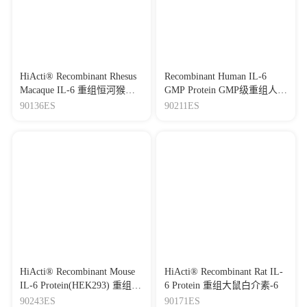
HiActi® Recombinant Rhesus
Recombinant Human IL-6
Macaque IL-6 重组恒河猴白
GMP Protein GMP级重组人白
介素-6
介素-6蛋白
90136ES
90211ES
HiActi® Recombinant Mouse
HiActi® Recombinant Rat IL-
IL-6 Protein(HEK293) 重组小
6 Protein 重组大鼠白介素-6
鼠白介素-6
90243ES
90171ES