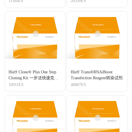
11184ES
20350ES
分子量标准（8-180 kDa）
Hieff Clone® Plus One Step
Hieff Trans®RNAiBoost
Cloning Kit 一步法快速克隆
Transfection Reagent转染试剂
试剂盒
10911ES
40807ES