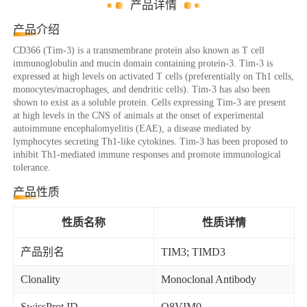
产品详情
产品介绍
CD366 (Tim-3) is a transmembrane protein also known as T cell
immunoglobulin and mucin domain containing protein-3. Tim-3 is
expressed at high levels on activated T cells (preferentially on Th1 cells,
monocytes/macrophages, and dendritic cells). Tim-3 has also been
shown to exist as a soluble protein. Cells expressing Tim-3 are present
at high levels in the CNS of animals at the onset of experimental
autoimmune encephalomyelitis (EAE), a disease mediated by
lymphocytes secreting Th1-like cytokines. Tim-3 has been proposed to
inhibit Th1-mediated immune responses and promote immunological
tolerance.
产品性质
性质名称
性质详情
产品别名
TIM3; TIMD3
Clonality
Monoclonal Antibody
SwissProt ID
Q8VIM0