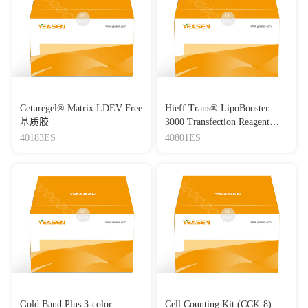
Ceturegel® Matrix LDEV-Free
Hieff Trans® LipoBooster
基质胶
3000 Transfection Reagent
Lipo3000转染试剂
40183ES
40801ES
Gold Band Plus 3-color
Cell Counting Kit (CCK-8)