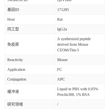
基因ID
171285
Host
Rat
同工型
IgG2a
A synthesized peptide
免疫原
derived from Mouse
CD366/Tim-3
Reactivity
Mouse
Application
FC
Conjugation
APC
Liquid in PBS with 0.05%
缓冲液
Proclin300, 1% BSA
研究领域
/