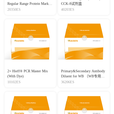
Regular Range Protein Marker
CCK-8试剂盒
(8-180 kDa) 三色预染蛋白质
20350ES
40203ES
分子量标准（8-180 kDa）
2× Hieff® PCR Master Mix
Primary&Secondary Antibody
(With Dye)
Diluent for WB （WB专用一
抗二抗稀释液）
10102ES
36206ES