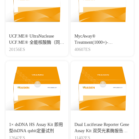
UCF.ME® UltraNuclease
MycAway®
UCF.ME® 全能核酸酶（同
Treatment(1000×)-
Benzonase）
Mycoplasma Elimination
20156ES
40607ES
Reagent 支原体去除试剂
（1000×）
1× dsDNA HS Assay Kit 即用
Dual Luciferase Reporter Gene
型dsDNA qubit定量试剂
Assay Kit 双荧光素酶报告基
因检测试剂盒
12642ES
11402ES